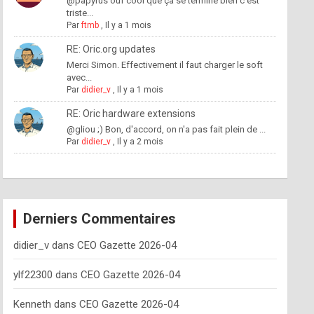
@papyrus ouf cool que ça se termine bien c'est
triste...
Par
ftmb
,
Il y a 1 mois
RE: Oric.org updates
Merci Simon. Effectivement il faut charger le soft
avec...
Par
didier_v
,
Il y a 1 mois
RE: Oric hardware extensions
@gliou ;) Bon, d'accord, on n'a pas fait plein de ...
Par
didier_v
,
Il y a 2 mois
Derniers Commentaires
didier_v
dans
CEO Gazette 2026-04
ylf22300
dans
CEO Gazette 2026-04
Kenneth
dans
CEO Gazette 2026-04