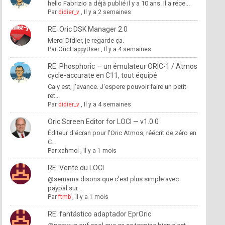
hello Fabrizio a déjà publié il y a 10 ans. Il a réce...
Par
didier_v
,
Il y a 2 semaines
RE: Oric DSK Manager 2.0
Merci Didier, je regarde ça.
Par
OricHappyUser
,
Il y a 4 semaines
RE: Phosphoric — un émulateur ORIC-1 / Atmos
cycle-accurate en C11, tout équipé
Ca y est, j'avance. J'espere pouvoir faire un petit
ret...
Par
didier_v
,
Il y a 4 semaines
Oric Screen Editor for LOCI — v1.0.0
Éditeur d'écran pour l'Oric Atmos, réécrit de zéro en
C...
Par
xahmol
,
Il y a 1 mois
RE: Vente du LOCI
@semama disons que c'est plus simple avec
paypal sur ...
Par
ftmb
,
Il y a 1 mois
RE: fantástico adaptador EprOric