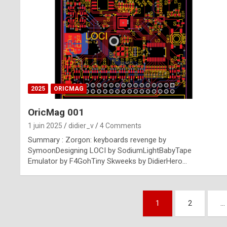
n
u
i
n
e
2025
ORICMAG
R
OricMag 001
o
1 juin 2025
didier_v
4 Comments
l
Summary : Zorgon: keyboards revenge by
e
SymoonDesigning LOCI by SodiumLightBabyTape
Emulator by F4GohTiny Skweeks by DidierHero…
x
r
Pagination
e
1
2
…
des
p