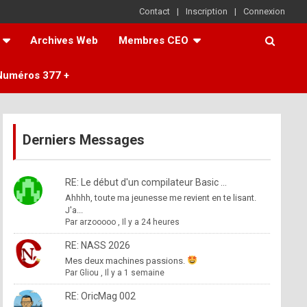
Contact
Inscription
Connexion
Archives Web
Membres CEO
Numéros 377 +
Derniers Messages
RE: Le début d'un compilateur Basic ...
Ahhhh, toute ma jeunesse me revient en te lisant.
J'a...
Par
arzooooo
,
Il y a 24 heures
RE: NASS 2026
Mes deux machines passions.
Par
Gliou
,
Il y a 1 semaine
RE: OricMag 002