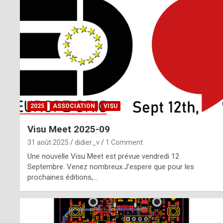
o
m
m
a
y
b
2025
ASSOCIATION
VISU
e
Visu Meet 2025-09
b
31 août 2025
didier_v
1 Comment
y
Une nouvelle Visu Meet est prévue vendredi 12
Septembre. Venez nombreux.J’espere que pour les
a
prochaines éditions,…
g
e