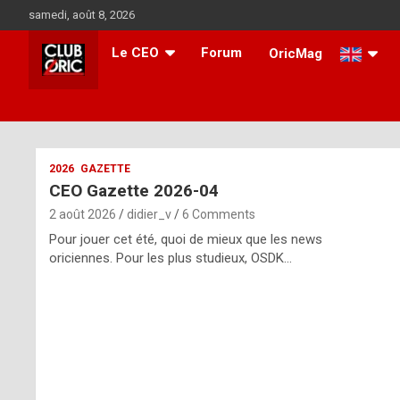
Skip
samedi, août 8, 2026
to
content
Le CEO
Forum
OricMag
i
2026
GAZETTE
CEO Gazette 2026-04
t
2 août 2026
didier_v
6 Comments
r
Pour jouer cet été, quoi de mieux que les news
e
oriciennes. Pour les plus studieux, OSDK…
g
u
l
a