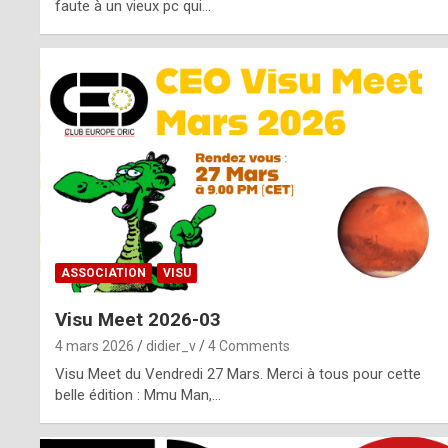
o
faute à un vieux pc qui…
s
p
o
t
,
a
s
ASSOCIATION
VISU
i
Visu Meet 2026-03
d
4 mars 2026
didier_v
4 Comments
e
Visu Meet du Vendredi 27 Mars. Merci à tous pour cette
belle édition : Mmu Man,…
f
r