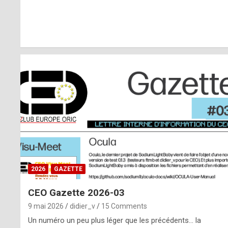
r
l
y
d
i
ff
i
c
u
2026
GAZETTE
l
CEO Gazette 2026-03
t
9 mai 2026
didier_v
15 Comments
t
Un numéro un peu plus léger que les précédents… la