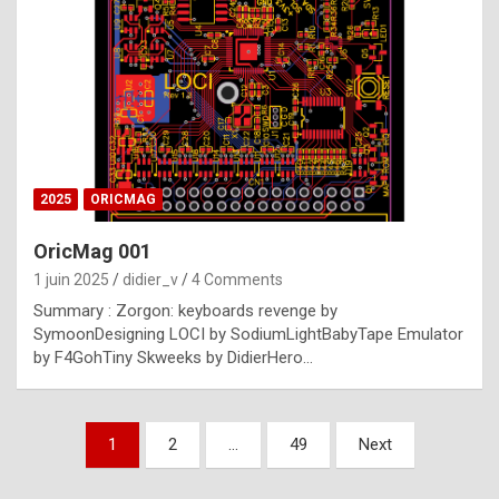
e
s
t
p
h
o
n
2025
ORICMAG
y
OricMag 001
R
1 juin 2025
didier_v
4 Comments
o
Summary : Zorgon: keyboards revenge by
l
SymoonDesigning LOCI by SodiumLightBabyTape Emulator
e
by F4GohTiny Skweeks by DidierHero…
x
a
Pagination
1
2
…
49
Next
r
des
e