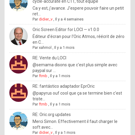
I
cycle-accurate en C11, tout équipé
Ca y est, j'avance. J'espere pouvoir faire un petit
f
ret...
y
Par
didier_v
,
Il y a 4 semaines
o
Oric Screen Editor for LOCI — v1.0.0
u
Éditeur d'écran pour l'Oric Atmos, réécrit de zéro
en C...
w
Par
xahmol
,
Il y a 1 mois
a
RE: Vente du LOCI
n
@semama disons que c'est plus simple avec
paypal sur ...
t
Par
ftmb
,
Il y a 1 mois
t
RE: fantástico adaptador EprOric
o
@papyrus ouf cool que ça se termine bien c'est
k
triste...
Par
ftmb
,
Il y a 1 mois
n
o
RE: Oric.org updates
Merci Simon. Effectivement il faut charger le
w
soft avec...
h
Par
didier_v
,
Il y a 1 mois