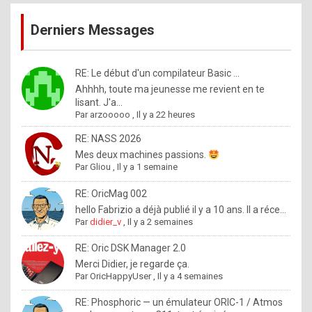
publications
9
Derniers Messages
5
%
m
RE: Le début d'un compilateur Basic ...
Ahhhh, toute ma jeunesse me revient en te
a
lisant. J'a...
d
Par
arzooooo
,
Il y a 22 heures
e
RE: NASS 2026
b
Mes deux machines passions.
Par
Gliou
,
Il y a 1 semaine
y
R
RE: OricMag 002
hello Fabrizio a déjà publié il y a 10 ans. Il a réce...
o
Par
didier_v
,
Il y a 2 semaines
l
RE: Oric DSK Manager 2.0
e
Merci Didier, je regarde ça.
x
Par
OricHappyUser
,
Il y a 4 semaines
.
RE: Phosphoric — un émulateur ORIC-1 / Atmos