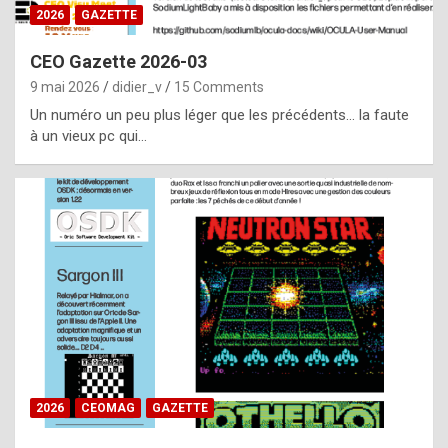
s
2026
GAZETTE
i
CEO Gazette 2026-03
d
9 mai 2026
didier_v
15 Comments
e
Un numéro un peu plus léger que les précédents… la faute
f
à un vieux pc qui…
r
o
m
m
a
y
b
e
b
2026
CEOMAG
GAZETTE
y
a