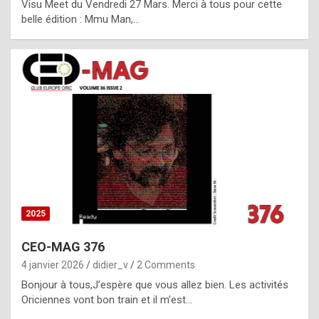
Visu Meet du Vendredi 27 Mars. Merci à tous pour cette
l
belle édition : Mmu Man,…
i
c
a
h
i
s
t
o
r
y
2025
s
CEO-MAG 376
p
4 janvier 2026
didier_v
2 Comments
e
Bonjour à tous,J’espère que vous allez bien. Les activités
c
Oriciennes vont bon train et il m’est…