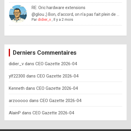
o
RE: Oric hardware extensions
w
@gliou ;) Bon, d'accord, on n'a pas fait plein de ...
Par
didier_v
,
Il y a 2 mois
o
f
t
e
Derniers Commentaires
n
didier_v
dans
CEO Gazette 2026-04
y
o
ylf22300
dans
CEO Gazette 2026-04
u
Kenneth
dans
CEO Gazette 2026-04
s
h
arzooooo
dans
CEO Gazette 2026-04
o
AlainP
dans
CEO Gazette 2026-04
u
l