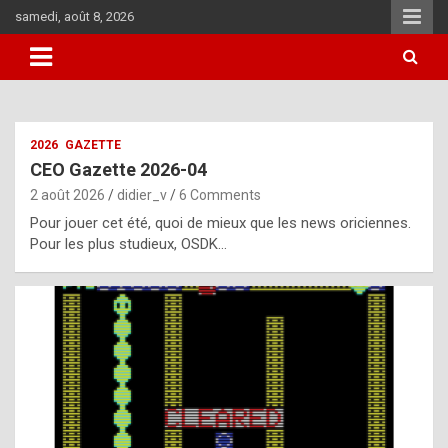
Skip
samedi, août 8, 2026
to
content
i
2026
GAZETTE
t
CEO Gazette 2026-04
r
2 août 2026
didier_v
6 Comments
e
Pour jouer cet été, quoi de mieux que les news oriciennes.
g
Pour les plus studieux, OSDK…
u
l
a
r
l
y
d