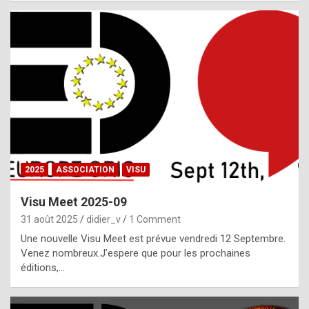
i
a
l
i
s
t
,
i
n
2025
ASSOCIATION
VISU
l
i
Visu Meet 2025-09
g
31 août 2025
didier_v
1 Comment
h
Une nouvelle Visu Meet est prévue vendredi 12 Septembre.
Venez nombreux.J’espere que pour les prochaines
t
éditions,…
o
f