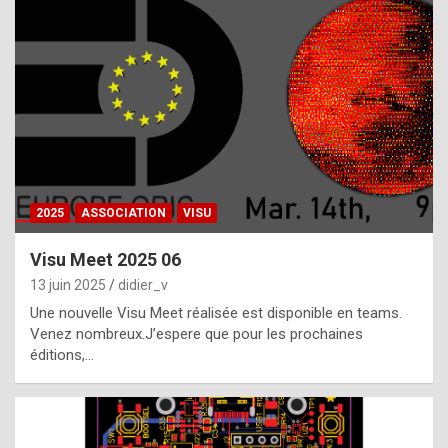
t
h
e
f
a
c
t
2025
ASSOCIATION
VISU
t
h
Visu Meet 2025 06
a
13 juin 2025
didier_v
t
Une nouvelle Visu Meet réalisée est disponible en teams.
t
Venez nombreux.J’espere que pour les prochaines
éditions,…
h
e
b