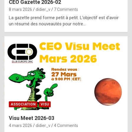
CEO Gazette 2026-02
g
8 mars 2026
didier_v
7 Comments
e
La gazette prend forme petit à petit. L’objectif est d’avoir
n
un résumé des nouveautés pour notre…
u
i
n
e
R
o
l
e
x
ASSOCIATION
VISU
r
Visu Meet 2026-03
e
4 mars 2026
didier_v
4 Comments
p