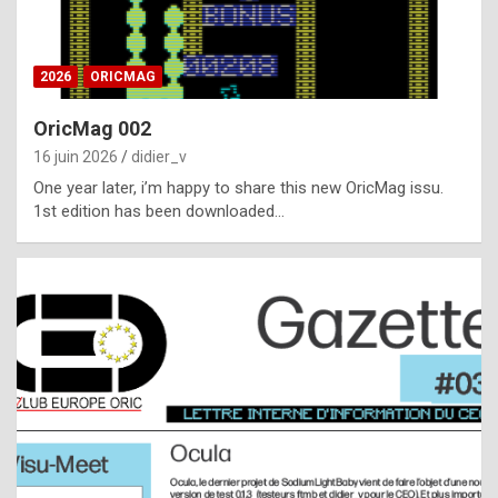
i
ff
2026
ORICMAG
i
c
OricMag 002
u
16 juin 2026
didier_v
l
One year later, i’m happy to share this new OricMag issu.
1st edition has been downloaded…
t
t
o
s
p
o
t
,
a