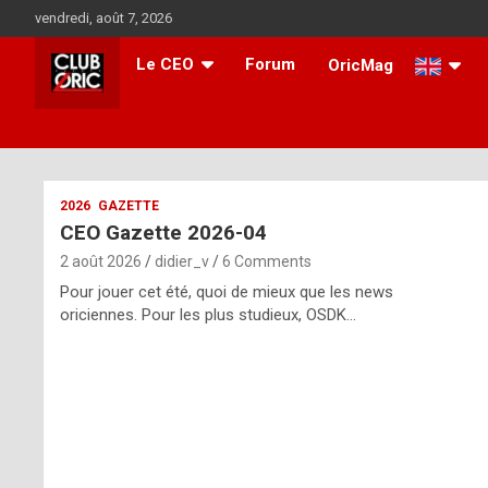
Skip
vendredi, août 7, 2026
to
content
Le CEO
Forum
OricMag
i
2026
GAZETTE
CEO Gazette 2026-04
t
2 août 2026
didier_v
6 Comments
r
Pour jouer cet été, quoi de mieux que les news
e
oriciennes. Pour les plus studieux, OSDK…
g
u
l
a