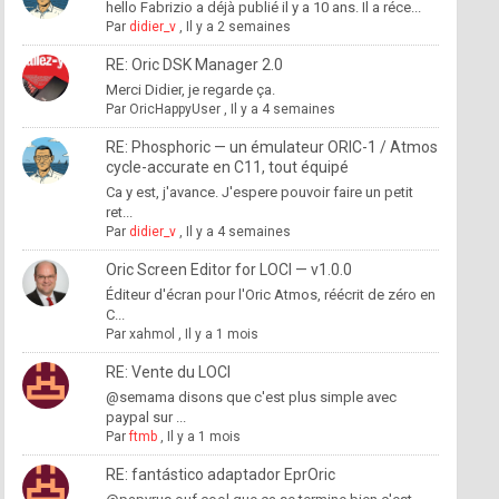
hello Fabrizio a déjà publié il y a 10 ans. Il a réce...
Par
didier_v
,
Il y a 2 semaines
RE: Oric DSK Manager 2.0
Merci Didier, je regarde ça.
Par
OricHappyUser
,
Il y a 4 semaines
RE: Phosphoric — un émulateur ORIC-1 / Atmos
cycle-accurate en C11, tout équipé
Ca y est, j'avance. J'espere pouvoir faire un petit
ret...
Par
didier_v
,
Il y a 4 semaines
Oric Screen Editor for LOCI — v1.0.0
Éditeur d'écran pour l'Oric Atmos, réécrit de zéro en
C...
Par
xahmol
,
Il y a 1 mois
RE: Vente du LOCI
@semama disons que c'est plus simple avec
paypal sur ...
Par
ftmb
,
Il y a 1 mois
RE: fantástico adaptador EprOric