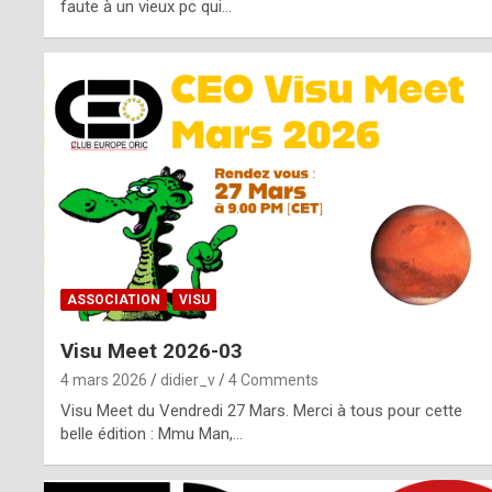
o
faute à un vieux pc qui…
s
p
o
t
,
a
s
ASSOCIATION
VISU
i
Visu Meet 2026-03
d
4 mars 2026
didier_v
4 Comments
e
Visu Meet du Vendredi 27 Mars. Merci à tous pour cette
belle édition : Mmu Man,…
f
r