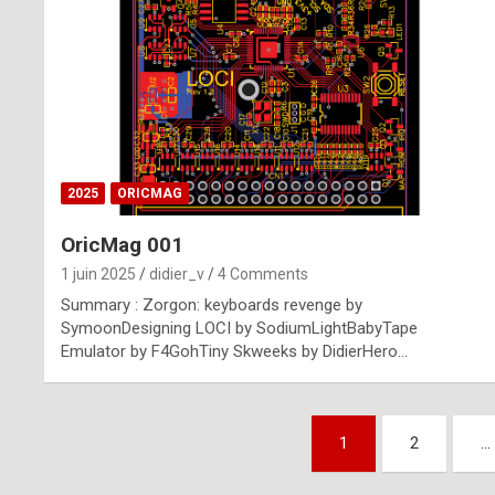
n
u
i
n
e
2025
ORICMAG
R
OricMag 001
o
1 juin 2025
didier_v
4 Comments
l
Summary : Zorgon: keyboards revenge by
e
SymoonDesigning LOCI by SodiumLightBabyTape
Emulator by F4GohTiny Skweeks by DidierHero…
x
r
Pagination
e
1
2
…
des
p