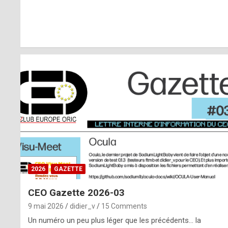
r
l
y
d
i
ff
i
c
u
2026
GAZETTE
l
CEO Gazette 2026-03
t
9 mai 2026
didier_v
15 Comments
t
Un numéro un peu plus léger que les précédents… la