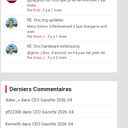
@papyrus ouf cool que ça se termine bien c'est
triste...
Par
ftmb
,
Il y a 1 mois
RE: Oric.org updates
Merci Simon. Effectivement il faut charger le soft
avec...
Par
didier_v
,
Il y a 1 mois
RE: Oric hardware extensions
@gliou ;) Bon, d'accord, on n'a pas fait plein de ...
Par
didier_v
,
Il y a 2 mois
Derniers Commentaires
didier_v
dans
CEO Gazette 2026-04
ylf22300
dans
CEO Gazette 2026-04
Kenneth
dans
CEO Gazette 2026-04