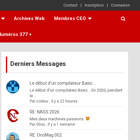
Contact
Inscription
Connexion
Archives Web
Membres CEO
Numéros 377 +
Derniers Messages
Le début d'un compilateur Basic ...
Le début d'un compilateur Basic ...En 2020, pendant
le ...
Par
codeur
,
Il y a 22 heures
RE: NASS 2026
Mes deux machines passions.
Par
Gliou
,
Il y a 1 semaine
RE: OricMag 002