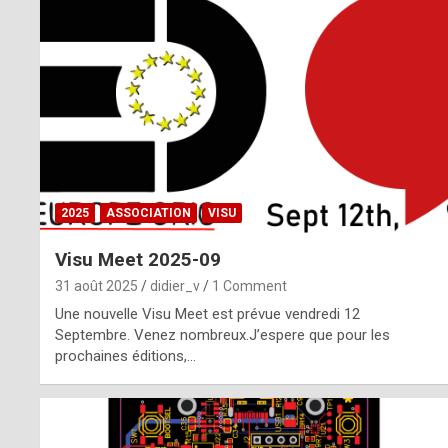
o
m
m
a
y
b
2025
ASSOCIATION
VISU
e
Visu Meet 2025-09
b
31 août 2025
didier_v
1 Comment
y
Une nouvelle Visu Meet est prévue vendredi 12
Septembre. Venez nombreux.J’espere que pour les
a
prochaines éditions,…
g
e