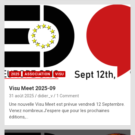
i
a
l
i
s
t
,
i
n
2025
ASSOCIATION
VISU
l
i
Visu Meet 2025-09
g
31 août 2025
didier_v
1 Comment
h
Une nouvelle Visu Meet est prévue vendredi 12 Septembre.
Venez nombreux.J’espere que pour les prochaines
t
éditions,…
o
f