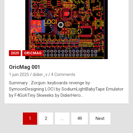
e
s
t
p
h
o
n
2025
ORICMAG
y
OricMag 001
R
1 juin 2025
didier_v
4 Comments
o
Summary : Zorgon: keyboards revenge by
l
SymoonDesigning LOCI by SodiumLightBabyTape Emulator
e
by F4GohTiny Skweeks by DidierHero…
x
a
Pagination
1
2
…
49
Next
r
des
e