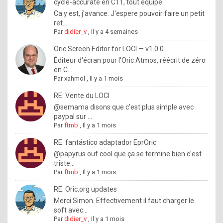
I
cycle-accurate en C11, tout équipé
Ca y est, j'avance. J'espere pouvoir faire un petit
f
ret...
y
Par
didier_v
,
Il y a 4 semaines
o
Oric Screen Editor for LOCI — v1.0.0
u
Éditeur d'écran pour l'Oric Atmos, réécrit de zéro
en C...
w
Par
xahmol
,
Il y a 1 mois
a
RE: Vente du LOCI
n
@semama disons que c'est plus simple avec
paypal sur ...
t
Par
ftmb
,
Il y a 1 mois
t
RE: fantástico adaptador EprOric
o
@papyrus ouf cool que ça se termine bien c'est
k
triste...
Par
ftmb
,
Il y a 1 mois
n
o
RE: Oric.org updates
Merci Simon. Effectivement il faut charger le
w
soft avec...
h
Par
didier_v
,
Il y a 1 mois