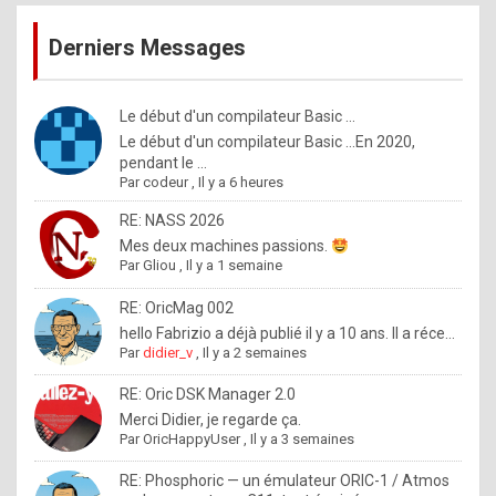
publications
9
Derniers Messages
5
%
m
Le début d'un compilateur Basic ...
Le début d'un compilateur Basic ...En 2020,
a
pendant le ...
d
Par
codeur
,
Il y a 6 heures
e
RE: NASS 2026
b
Mes deux machines passions.
Par
Gliou
,
Il y a 1 semaine
y
R
RE: OricMag 002
hello Fabrizio a déjà publié il y a 10 ans. Il a réce...
o
Par
didier_v
,
Il y a 2 semaines
l
RE: Oric DSK Manager 2.0
e
Merci Didier, je regarde ça.
x
Par
OricHappyUser
,
Il y a 3 semaines
.
RE: Phosphoric — un émulateur ORIC-1 / Atmos