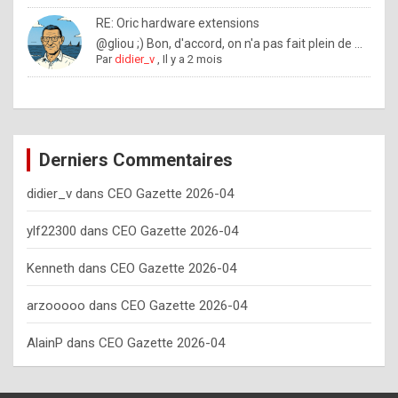
o
RE: Oric hardware extensions
w
@gliou ;) Bon, d'accord, on n'a pas fait plein de ...
Par
didier_v
,
Il y a 2 mois
o
f
t
e
Derniers Commentaires
n
didier_v
dans
CEO Gazette 2026-04
y
o
ylf22300
dans
CEO Gazette 2026-04
u
Kenneth
dans
CEO Gazette 2026-04
s
h
arzooooo
dans
CEO Gazette 2026-04
o
AlainP
dans
CEO Gazette 2026-04
u
l