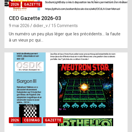
s
2026
GAZETTE
i
CEO Gazette 2026-03
d
9 mai 2026
didier_v
15 Comments
e
Un numéro un peu plus léger que les précédents… la faute
f
à un vieux pc qui…
r
o
m
m
a
y
b
e
b
2026
CEOMAG
GAZETTE
y
a