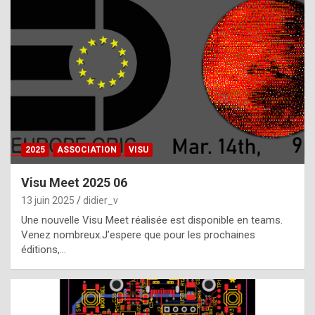
t
h
e
f
a
c
t
2025
ASSOCIATION
VISU
t
h
Visu Meet 2025 06
a
13 juin 2025
didier_v
t
Une nouvelle Visu Meet réalisée est disponible en teams.
t
Venez nombreux.J’espere que pour les prochaines
éditions,…
h
e
b