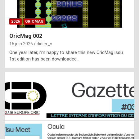
i
ff
2026
ORICMAG
i
c
OricMag 002
u
16 juin 2026
didier_v
l
One year later, i’m happy to share this new OricMag issu.
1st edition has been downloaded…
t
t
o
s
p
o
t
,
a