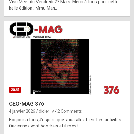
Visu Meet du Vendredi 27 Mars. Merci à tous pour cette
l
belle édition : Mmu Man,…
i
c
a
h
i
s
t
o
r
y
2025
s
CEO-MAG 376
p
4 janvier 2026
didier_v
2 Comments
e
Bonjour à tous,J’espère que vous allez bien. Les activités
c
Oriciennes vont bon train et il m’est…