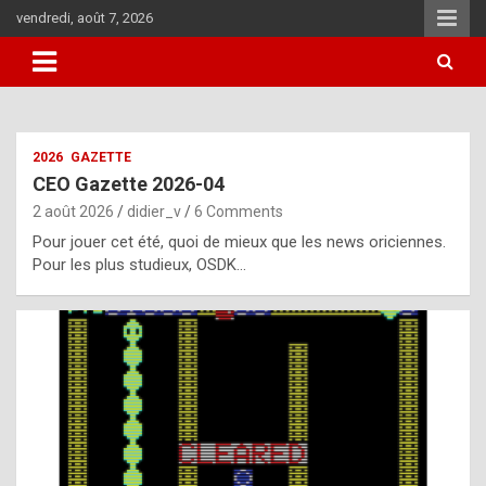
Skip
vendredi, août 7, 2026
to
content
i
2026
GAZETTE
t
CEO Gazette 2026-04
r
2 août 2026
didier_v
6 Comments
e
Pour jouer cet été, quoi de mieux que les news oriciennes.
g
Pour les plus studieux, OSDK…
u
l
a
r
l
y
d