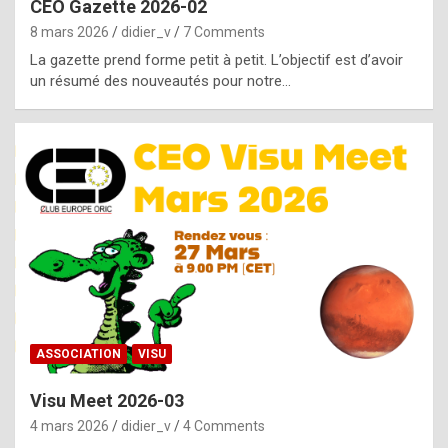
CEO Gazette 2026-02
g
8 mars 2026
didier_v
7 Comments
e
La gazette prend forme petit à petit. L’objectif est d’avoir
n
un résumé des nouveautés pour notre…
u
i
n
e
R
o
l
e
x
ASSOCIATION
VISU
r
Visu Meet 2026-03
e
4 mars 2026
didier_v
4 Comments
p