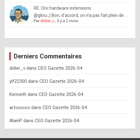
o
RE: Oric hardware extensions
w
@gliou ;) Bon, d'accord, on n'a pas fait plein de ...
Par
didier_v
,
Il y a 2 mois
o
f
t
e
Derniers Commentaires
n
didier_v
dans
CEO Gazette 2026-04
y
o
ylf22300
dans
CEO Gazette 2026-04
u
Kenneth
dans
CEO Gazette 2026-04
s
h
arzooooo
dans
CEO Gazette 2026-04
o
AlainP
dans
CEO Gazette 2026-04
u
l