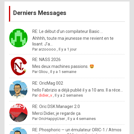
publications
9
Derniers Messages
5
%
m
RE: Le début d'un compilateur Basic ...
Ahhhh, toute ma jeunesse me revient en te
a
lisant. J'a...
d
Par
arzooooo
,
Il y a 1 jour
e
RE: NASS 2026
b
Mes deux machines passions.
Par
Gliou
,
Il y a 1 semaine
y
R
RE: OricMag 002
hello Fabrizio a déjà publié il y a 10 ans. Il a réce...
o
Par
didier_v
,
Il y a 2 semaines
l
RE: Oric DSK Manager 2.0
e
Merci Didier, je regarde ça.
x
Par
OricHappyUser
,
Il y a 4 semaines
.
RE: Phosphoric — un émulateur ORIC-1 / Atmos