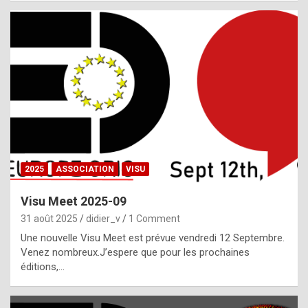
i
a
l
i
s
t
,
i
n
2025
ASSOCIATION
VISU
l
i
Visu Meet 2025-09
g
31 août 2025
didier_v
1 Comment
h
Une nouvelle Visu Meet est prévue vendredi 12 Septembre.
Venez nombreux.J’espere que pour les prochaines
t
éditions,…
o
f