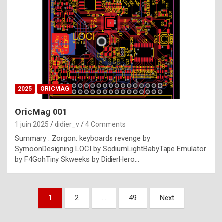
e
s
t
p
h
o
n
2025
ORICMAG
y
OricMag 001
R
1 juin 2025
didier_v
4 Comments
o
Summary : Zorgon: keyboards revenge by
l
SymoonDesigning LOCI by SodiumLightBabyTape Emulator
e
by F4GohTiny Skweeks by DidierHero…
x
a
Pagination
1
2
…
49
Next
r
des
e