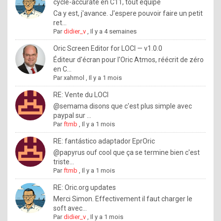
I
cycle-accurate en C11, tout équipé
Ca y est, j'avance. J'espere pouvoir faire un petit
f
ret...
y
Par
didier_v
,
Il y a 4 semaines
o
Oric Screen Editor for LOCI — v1.0.0
u
Éditeur d'écran pour l'Oric Atmos, réécrit de zéro
en C...
w
Par
xahmol
,
Il y a 1 mois
a
RE: Vente du LOCI
n
@semama disons que c'est plus simple avec
paypal sur ...
t
Par
ftmb
,
Il y a 1 mois
t
RE: fantástico adaptador EprOric
o
@papyrus ouf cool que ça se termine bien c'est
k
triste...
Par
ftmb
,
Il y a 1 mois
n
o
RE: Oric.org updates
Merci Simon. Effectivement il faut charger le
w
soft avec...
h
Par
didier_v
,
Il y a 1 mois