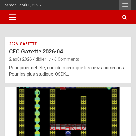
Skip
samedi, août 8, 2026
to
content
i
2026
GAZETTE
t
CEO Gazette 2026-04
r
2 août 2026
didier_v
6 Comments
e
Pour jouer cet été, quoi de mieux que les news oriciennes.
g
Pour les plus studieux, OSDK…
u
l
a
r
l
y
d