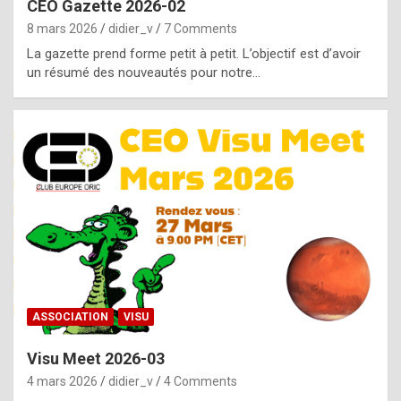
CEO Gazette 2026-02
g
8 mars 2026
didier_v
7 Comments
e
La gazette prend forme petit à petit. L’objectif est d’avoir
n
un résumé des nouveautés pour notre…
u
i
n
e
R
o
l
e
x
ASSOCIATION
VISU
r
Visu Meet 2026-03
e
4 mars 2026
didier_v
4 Comments
p