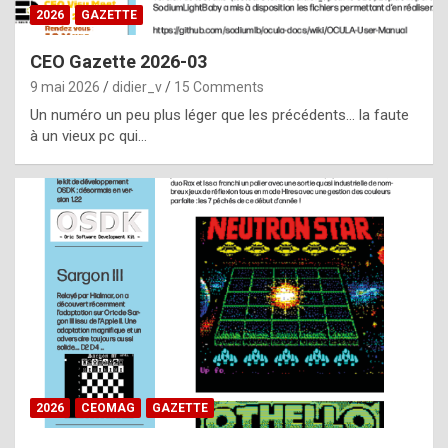
s
2026
GAZETTE
i
CEO Gazette 2026-03
d
9 mai 2026
didier_v
15 Comments
e
Un numéro un peu plus léger que les précédents… la faute
f
à un vieux pc qui…
r
o
m
m
a
y
b
e
b
2026
CEOMAG
GAZETTE
y
a