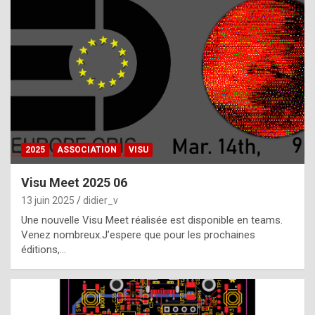
t
h
e
f
a
c
t
2025
ASSOCIATION
VISU
t
h
Visu Meet 2025 06
a
13 juin 2025
didier_v
t
Une nouvelle Visu Meet réalisée est disponible en teams.
t
Venez nombreux.J’espere que pour les prochaines
éditions,…
h
e
b