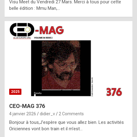
Visu Meet du Vendredi 27 Mars. Merci à tous pour cette
l
belle édition : Mmu Man,…
i
c
a
h
i
s
t
o
r
y
2025
s
CEO-MAG 376
p
4 janvier 2026
didier_v
2 Comments
e
Bonjour à tous,J’espère que vous allez bien. Les activités
c
Oriciennes vont bon train et il m’est…