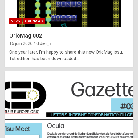
i
ff
2026
ORICMAG
i
c
OricMag 002
u
16 juin 2026
didier_v
l
One year later, i’m happy to share this new OricMag issu.
1st edition has been downloaded…
t
t
o
s
p
o
t
,
a