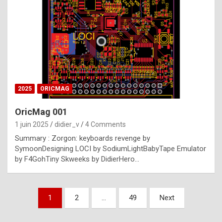
e
s
t
p
h
o
n
2025
ORICMAG
y
OricMag 001
R
1 juin 2025
didier_v
4 Comments
o
Summary : Zorgon: keyboards revenge by
l
SymoonDesigning LOCI by SodiumLightBabyTape Emulator
e
by F4GohTiny Skweeks by DidierHero…
x
a
Pagination
1
2
…
49
Next
r
des
e