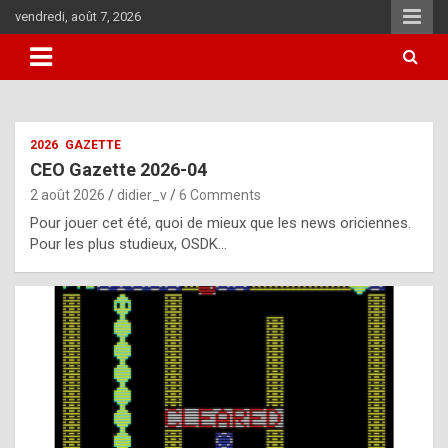
Skip
vendredi, août 7, 2026
to
content
i
2026
GAZETTE
t
CEO Gazette 2026-04
r
2 août 2026
didier_v
6 Comments
e
Pour jouer cet été, quoi de mieux que les news oriciennes.
g
Pour les plus studieux, OSDK…
u
l
a
r
l
y
d