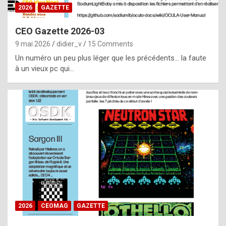
s
2026
GAZETTE
i
CEO Gazette 2026-03
d
9 mai 2026
didier_v
15 Comments
e
Un numéro un peu plus léger que les précédents… la faute
f
à un vieux pc qui…
r
o
m
m
a
y
b
e
b
2026
CEOMAG
GAZETTE
y
a