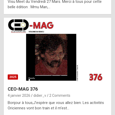
Visu Meet du Vendredi 27 Mars. Merci à tous pour cette
l
belle édition : Mmu Man,…
i
c
a
h
i
s
t
o
r
y
2025
s
CEO-MAG 376
p
4 janvier 2026
didier_v
2 Comments
e
Bonjour à tous,J’espère que vous allez bien. Les activités
c
Oriciennes vont bon train et il m’est…