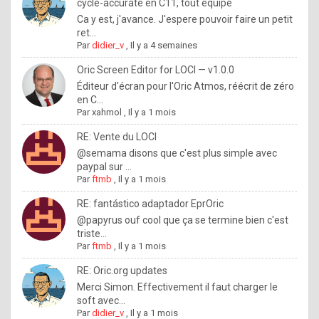
I
cycle-accurate en C11, tout équipé
Ca y est, j'avance. J'espere pouvoir faire un petit
f
ret...
y
Par
didier_v
,
Il y a 4 semaines
o
Oric Screen Editor for LOCI — v1.0.0
u
Éditeur d'écran pour l'Oric Atmos, réécrit de zéro
en C...
w
Par
xahmol
,
Il y a 1 mois
a
RE: Vente du LOCI
n
@semama disons que c'est plus simple avec
paypal sur ...
t
Par
ftmb
,
Il y a 1 mois
t
RE: fantástico adaptador EprOric
o
@papyrus ouf cool que ça se termine bien c'est
k
triste...
Par
ftmb
,
Il y a 1 mois
n
o
RE: Oric.org updates
Merci Simon. Effectivement il faut charger le
w
soft avec...
h
Par
didier_v
,
Il y a 1 mois