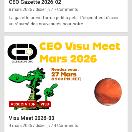
CEO Gazette 2026-02
g
8 mars 2026
didier_v
7 Comments
e
La gazette prend forme petit à petit. L’objectif est d’avoir
n
un résumé des nouveautés pour notre…
u
i
n
e
R
o
l
e
x
ASSOCIATION
VISU
r
Visu Meet 2026-03
e
4 mars 2026
didier_v
4 Comments
p