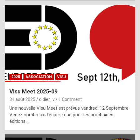
i
a
l
i
s
t
,
i
n
2025
ASSOCIATION
VISU
l
i
Visu Meet 2025-09
g
31 août 2025
didier_v
1 Comment
h
Une nouvelle Visu Meet est prévue vendredi 12 Septembre.
Venez nombreux.J’espere que pour les prochaines
t
éditions,…
o
f