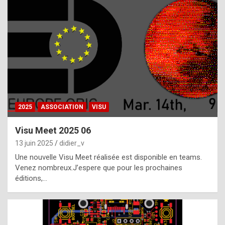
t
h
e
f
a
c
t
2025
ASSOCIATION
VISU
t
h
Visu Meet 2025 06
a
13 juin 2025
didier_v
t
Une nouvelle Visu Meet réalisée est disponible en teams.
t
Venez nombreux.J’espere que pour les prochaines
éditions,…
h
e
b