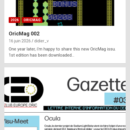
i
ff
2026
ORICMAG
i
c
OricMag 002
u
16 juin 2026
didier_v
l
One year later, i’m happy to share this new OricMag issu.
1st edition has been downloaded…
t
t
o
s
p
o
t
,
a