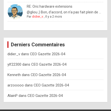
o
RE: Oric hardware extensions
w
@gliou ;) Bon, d'accord, on n'a pas fait plein de ...
Par
didier_v
,
Il y a 2 mois
o
f
t
e
Derniers Commentaires
n
didier_v
dans
CEO Gazette 2026-04
y
o
ylf22300
dans
CEO Gazette 2026-04
u
Kenneth
dans
CEO Gazette 2026-04
s
h
arzooooo
dans
CEO Gazette 2026-04
o
AlainP
dans
CEO Gazette 2026-04
u
l