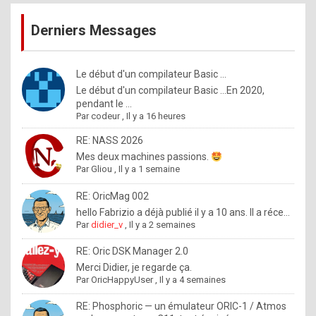
publications
9
Derniers Messages
5
%
m
Le début d'un compilateur Basic ...
Le début d'un compilateur Basic ...En 2020,
a
pendant le ...
d
Par
codeur
,
Il y a 16 heures
e
RE: NASS 2026
b
Mes deux machines passions.
Par
Gliou
,
Il y a 1 semaine
y
R
RE: OricMag 002
hello Fabrizio a déjà publié il y a 10 ans. Il a réce...
o
Par
didier_v
,
Il y a 2 semaines
l
RE: Oric DSK Manager 2.0
e
Merci Didier, je regarde ça.
x
Par
OricHappyUser
,
Il y a 4 semaines
.
RE: Phosphoric — un émulateur ORIC-1 / Atmos