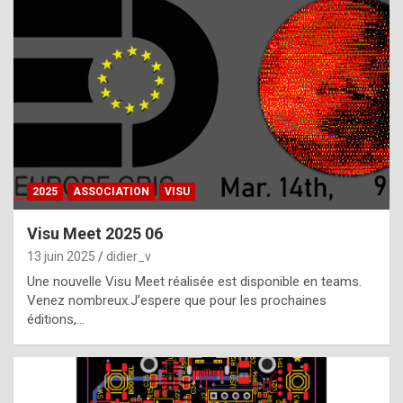
t
h
e
f
a
c
t
2025
ASSOCIATION
VISU
t
h
Visu Meet 2025 06
a
13 juin 2025
didier_v
t
Une nouvelle Visu Meet réalisée est disponible en teams.
t
Venez nombreux.J’espere que pour les prochaines
éditions,…
h
e
b