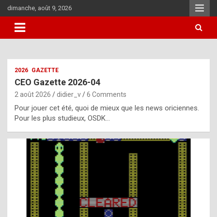
Skip
dimanche, août 9, 2026
to
content
i
2026
GAZETTE
t
CEO Gazette 2026-04
r
2 août 2026
didier_v
6 Comments
e
Pour jouer cet été, quoi de mieux que les news oriciennes.
g
Pour les plus studieux, OSDK…
u
l
a
r
l
y
d