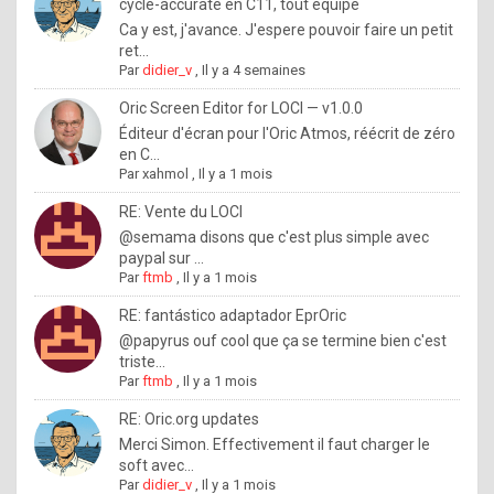
I
cycle-accurate en C11, tout équipé
Ca y est, j'avance. J'espere pouvoir faire un petit
f
ret...
y
Par
didier_v
,
Il y a 4 semaines
o
Oric Screen Editor for LOCI — v1.0.0
u
Éditeur d'écran pour l'Oric Atmos, réécrit de zéro
en C...
w
Par
xahmol
,
Il y a 1 mois
a
RE: Vente du LOCI
n
@semama disons que c'est plus simple avec
paypal sur ...
t
Par
ftmb
,
Il y a 1 mois
t
RE: fantástico adaptador EprOric
o
@papyrus ouf cool que ça se termine bien c'est
k
triste...
Par
ftmb
,
Il y a 1 mois
n
o
RE: Oric.org updates
Merci Simon. Effectivement il faut charger le
w
soft avec...
h
Par
didier_v
,
Il y a 1 mois