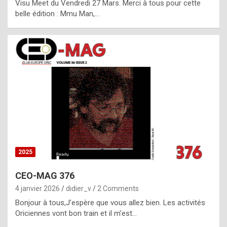
Visu Meet du Vendredi 27 Mars. Merci à tous pour cette
l
belle édition : Mmu Man,…
i
c
a
h
i
s
t
o
r
y
2025
s
CEO-MAG 376
p
4 janvier 2026
didier_v
2 Comments
e
Bonjour à tous,J’espère que vous allez bien. Les activités
c
Oriciennes vont bon train et il m’est…