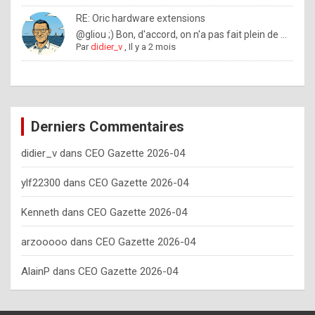
o
RE: Oric hardware extensions
w
@gliou ;) Bon, d'accord, on n'a pas fait plein de ...
Par
didier_v
,
Il y a 2 mois
o
f
t
e
Derniers Commentaires
n
didier_v
dans
CEO Gazette 2026-04
y
o
ylf22300
dans
CEO Gazette 2026-04
u
Kenneth
dans
CEO Gazette 2026-04
s
h
arzooooo
dans
CEO Gazette 2026-04
o
AlainP
dans
CEO Gazette 2026-04
u
l