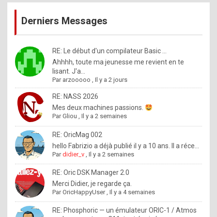
publications
9
Derniers Messages
5
%
m
RE: Le début d'un compilateur Basic ...
Ahhhh, toute ma jeunesse me revient en te
a
lisant. J'a...
d
Par
arzooooo
,
Il y a 2 jours
e
RE: NASS 2026
b
Mes deux machines passions.
Par
Gliou
,
Il y a 2 semaines
y
R
RE: OricMag 002
hello Fabrizio a déjà publié il y a 10 ans. Il a réce...
o
Par
didier_v
,
Il y a 2 semaines
l
RE: Oric DSK Manager 2.0
e
Merci Didier, je regarde ça.
x
Par
OricHappyUser
,
Il y a 4 semaines
.
RE: Phosphoric — un émulateur ORIC-1 / Atmos