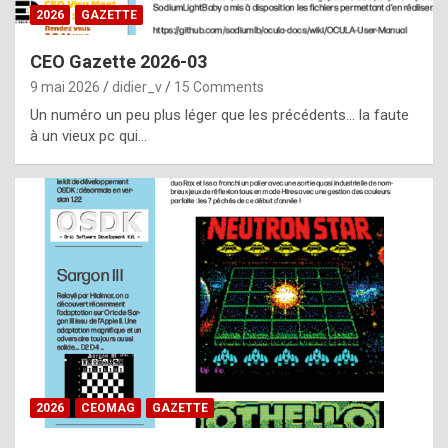
s
2026
GAZETTE
i
CEO Gazette 2026-03
d
9 mai 2026
didier_v
15 Comments
e
Un numéro un peu plus léger que les précédents… la faute
f
à un vieux pc qui…
r
o
m
m
a
y
b
e
b
2026
CEOMAG
GAZETTE
y
a