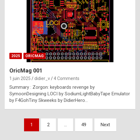
e
s
t
p
h
o
n
2025
ORICMAG
y
OricMag 001
R
1 juin 2025
didier_v
4 Comments
o
Summary : Zorgon: keyboards revenge by
l
SymoonDesigning LOCI by SodiumLightBabyTape Emulator
e
by F4GohTiny Skweeks by DidierHero…
x
a
Pagination
1
2
…
49
Next
r
des
e