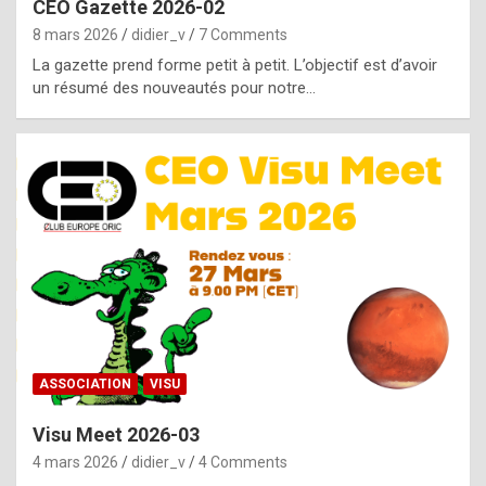
CEO Gazette 2026-02
g
8 mars 2026
didier_v
7 Comments
e
La gazette prend forme petit à petit. L’objectif est d’avoir
n
un résumé des nouveautés pour notre…
u
i
n
e
R
o
l
e
x
ASSOCIATION
VISU
r
Visu Meet 2026-03
e
4 mars 2026
didier_v
4 Comments
p