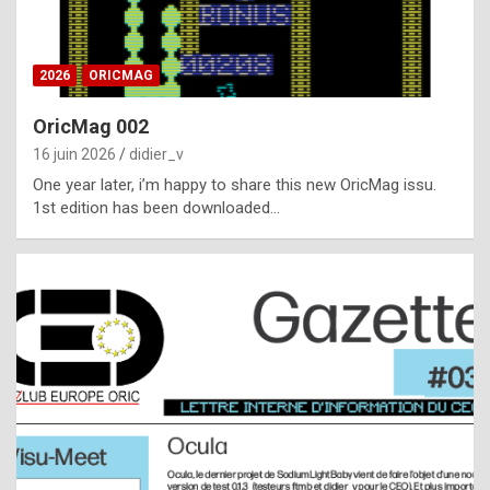
i
ff
2026
ORICMAG
i
c
OricMag 002
u
16 juin 2026
didier_v
l
One year later, i’m happy to share this new OricMag issu.
1st edition has been downloaded…
t
t
o
s
p
o
t
,
a