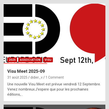
i
a
l
i
s
t
,
i
n
2025
ASSOCIATION
VISU
l
i
Visu Meet 2025-09
g
31 août 2025
didier_v
1 Comment
h
Une nouvelle Visu Meet est prévue vendredi 12 Septembre.
Venez nombreux.J’espere que pour les prochaines
t
éditions,…
o
f