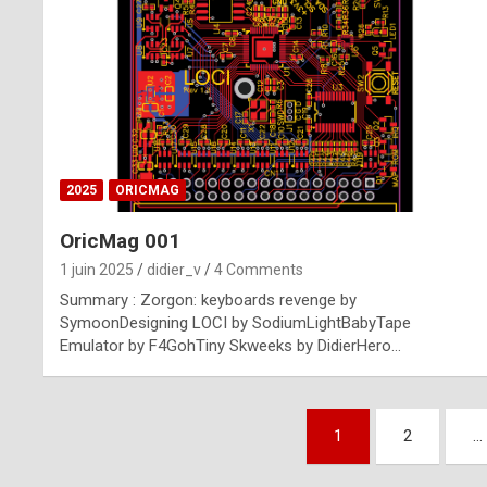
n
u
i
n
e
2025
ORICMAG
R
OricMag 001
o
1 juin 2025
didier_v
4 Comments
l
Summary : Zorgon: keyboards revenge by
e
SymoonDesigning LOCI by SodiumLightBabyTape
Emulator by F4GohTiny Skweeks by DidierHero…
x
r
Pagination
e
1
2
…
des
p