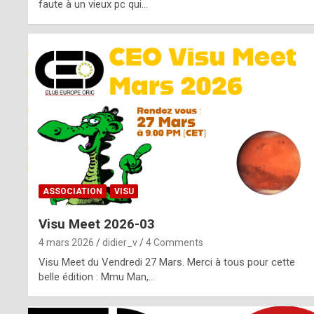
o
faute à un vieux pc qui…
s
p
o
t
,
a
s
ASSOCIATION
VISU
i
Visu Meet 2026-03
d
4 mars 2026
didier_v
4 Comments
e
Visu Meet du Vendredi 27 Mars. Merci à tous pour cette
belle édition : Mmu Man,…
f
r