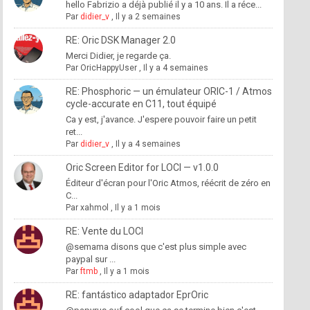
hello Fabrizio a déjà publié il y a 10 ans. Il a réce...
Par
didier_v
,
Il y a 2 semaines
RE: Oric DSK Manager 2.0
Merci Didier, je regarde ça.
Par
OricHappyUser
,
Il y a 4 semaines
RE: Phosphoric — un émulateur ORIC-1 / Atmos
cycle-accurate en C11, tout équipé
Ca y est, j'avance. J'espere pouvoir faire un petit
ret...
Par
didier_v
,
Il y a 4 semaines
Oric Screen Editor for LOCI — v1.0.0
Éditeur d'écran pour l'Oric Atmos, réécrit de zéro en
C...
Par
xahmol
,
Il y a 1 mois
RE: Vente du LOCI
@semama disons que c'est plus simple avec
paypal sur ...
Par
ftmb
,
Il y a 1 mois
RE: fantástico adaptador EprOric