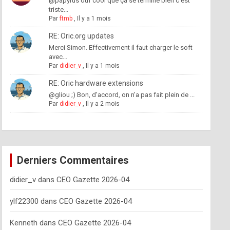
@papyrus ouf cool que ça se termine bien c'est
triste...
Par
ftmb
,
Il y a 1 mois
RE: Oric.org updates
Merci Simon. Effectivement il faut charger le soft
avec...
Par
didier_v
,
Il y a 1 mois
RE: Oric hardware extensions
@gliou ;) Bon, d'accord, on n'a pas fait plein de ...
Par
didier_v
,
Il y a 2 mois
Derniers Commentaires
didier_v
dans
CEO Gazette 2026-04
ylf22300
dans
CEO Gazette 2026-04
Kenneth
dans
CEO Gazette 2026-04