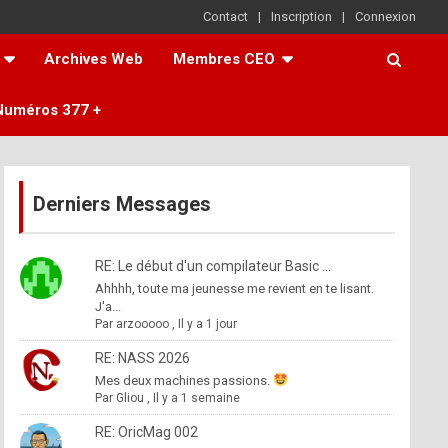
Contact
Inscription
Connexion
Archives Web
Membres CEO
Numéros 377 +
Derniers Messages
RE: Le début d'un compilateur Basic ...
Ahhhh, toute ma jeunesse me revient en te lisant.
J'a...
Par
arzooooo
,
Il y a 1 jour
RE: NASS 2026
Mes deux machines passions.
Par
Gliou
,
Il y a 1 semaine
RE: OricMag 002