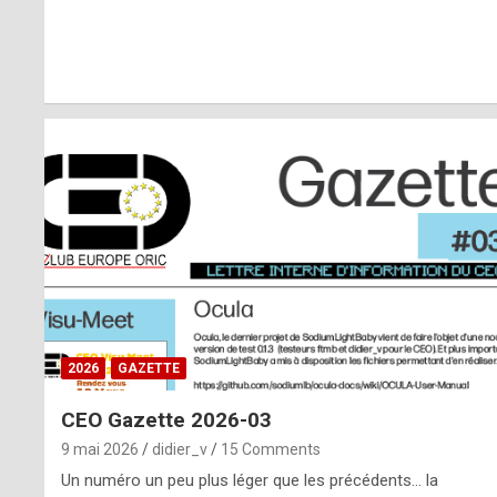
r
l
y
d
i
ff
i
c
u
2026
GAZETTE
l
CEO Gazette 2026-03
t
9 mai 2026
didier_v
15 Comments
t
Un numéro un peu plus léger que les précédents… la