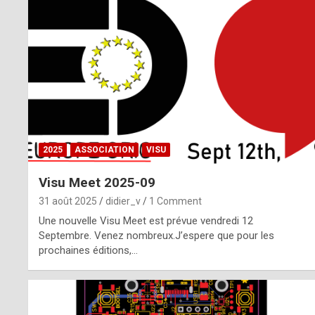
o
m
m
a
y
b
2025
ASSOCIATION
VISU
e
Visu Meet 2025-09
b
31 août 2025
didier_v
1 Comment
y
Une nouvelle Visu Meet est prévue vendredi 12
Septembre. Venez nombreux.J’espere que pour les
a
prochaines éditions,…
g
e