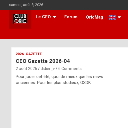
Skip
samedi, août 8, 2026
to
content
Le CEO
Forum
OricMag
i
2026
GAZETTE
CEO Gazette 2026-04
t
2 août 2026
didier_v
6 Comments
r
Pour jouer cet été, quoi de mieux que les news
e
oriciennes. Pour les plus studieux, OSDK…
g
u
l
a