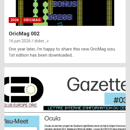
i
ff
2026
ORICMAG
i
c
OricMag 002
u
16 juin 2026
didier_v
l
One year later, i’m happy to share this new OricMag issu.
1st edition has been downloaded…
t
t
o
s
p
o
t
,
a