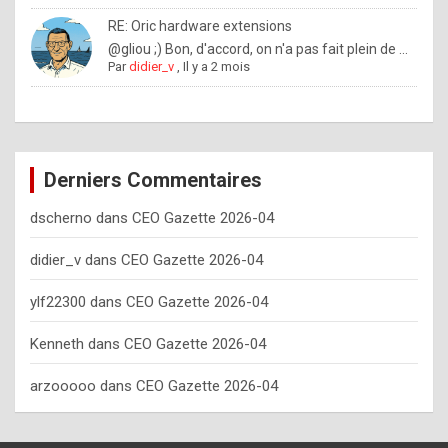
o
RE: Oric hardware extensions
w
@gliou ;) Bon, d'accord, on n'a pas fait plein de ...
Par
didier_v
,
Il y a 2 mois
o
f
t
e
Derniers Commentaires
n
dscherno
dans
CEO Gazette 2026-04
y
o
didier_v
dans
CEO Gazette 2026-04
u
ylf22300
dans
CEO Gazette 2026-04
s
h
Kenneth
dans
CEO Gazette 2026-04
o
arzooooo
dans
CEO Gazette 2026-04
u
l