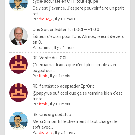
I
cycle-accurate en C11, tout équipé
Ca y est, j'avance. J'espere pouvoir faire un petit
f
ret...
y
Par
didier_v
,
Il y a 1 mois
o
Oric Screen Editor for LOCI — v1.0.0
u
Éditeur d'écran pour l'Oric Atmos, réécrit de zéro
en C...
w
Par
xahmol
,
Il y a 1 mois
a
RE: Vente du LOCI
n
@semama disons que c'est plus simple avec
paypal sur ...
t
Par
ftmb
,
Il y a 1 mois
t
RE: fantástico adaptador EprOric
o
@papyrus ouf cool que ça se termine bien c'est
k
triste...
Par
ftmb
,
Il y a 1 mois
n
o
RE: Oric.org updates
Merci Simon. Effectivement il faut charger le
w
soft avec...
h
Par
didier_v
,
Il y a 1 mois