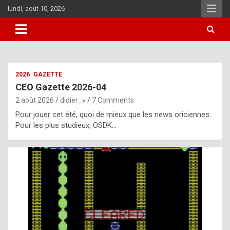
Skip
lundi, août 10, 2026
to
content
i
2026
GAZETTE
t
CEO Gazette 2026-04
r
2 août 2026
didier_v
7 Comments
e
Pour jouer cet été, quoi de mieux que les news oriciennes.
g
Pour les plus studieux, OSDK…
u
l
a
r
l
y
d