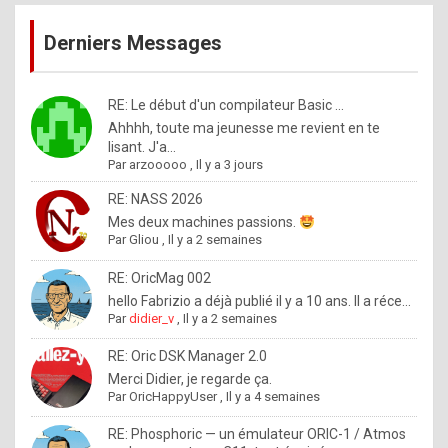
publications
9
Derniers Messages
5
%
m
RE: Le début d'un compilateur Basic ...
Ahhhh, toute ma jeunesse me revient en te
a
lisant. J'a...
d
Par
arzooooo
,
Il y a 3 jours
e
RE: NASS 2026
b
Mes deux machines passions.
Par
Gliou
,
Il y a 2 semaines
y
R
RE: OricMag 002
hello Fabrizio a déjà publié il y a 10 ans. Il a réce...
o
Par
didier_v
,
Il y a 2 semaines
l
RE: Oric DSK Manager 2.0
e
Merci Didier, je regarde ça.
x
Par
OricHappyUser
,
Il y a 4 semaines
.
RE: Phosphoric — un émulateur ORIC-1 / Atmos