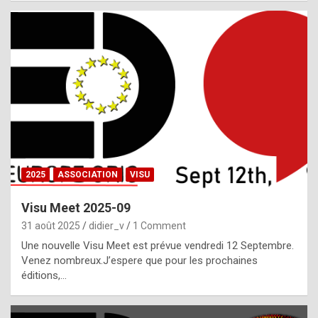
i
a
l
i
s
t
,
i
n
2025
ASSOCIATION
VISU
l
i
Visu Meet 2025-09
g
31 août 2025
didier_v
1 Comment
h
Une nouvelle Visu Meet est prévue vendredi 12 Septembre.
Venez nombreux.J’espere que pour les prochaines
t
éditions,…
o
f