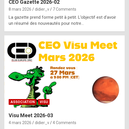
CEO Gazette 2026-02
g
8 mars 2026
didier_v
7 Comments
e
La gazette prend forme petit à petit. L’objectif est d’avoir
n
un résumé des nouveautés pour notre…
u
i
n
e
R
o
l
e
x
ASSOCIATION
VISU
r
Visu Meet 2026-03
e
4 mars 2026
didier_v
4 Comments
p