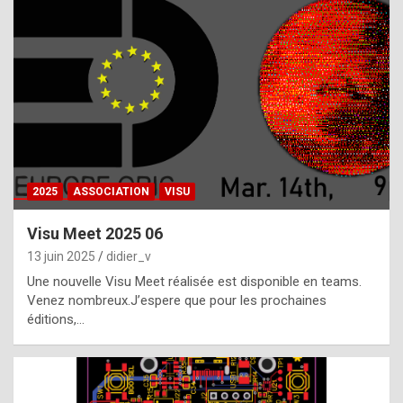
t
h
e
f
a
c
t
2025
ASSOCIATION
VISU
t
h
Visu Meet 2025 06
a
13 juin 2025
didier_v
t
Une nouvelle Visu Meet réalisée est disponible en teams.
t
Venez nombreux.J’espere que pour les prochaines
éditions,…
h
e
b