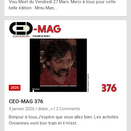
Visu Meet du Vendredi 27 Mars. Merci à tous pour cette
l
belle édition : Mmu Man,…
i
c
a
h
i
s
t
o
r
y
2025
s
CEO-MAG 376
p
4 janvier 2026
didier_v
2 Comments
e
Bonjour à tous,J’espère que vous allez bien. Les activités
c
Oriciennes vont bon train et il m’est…