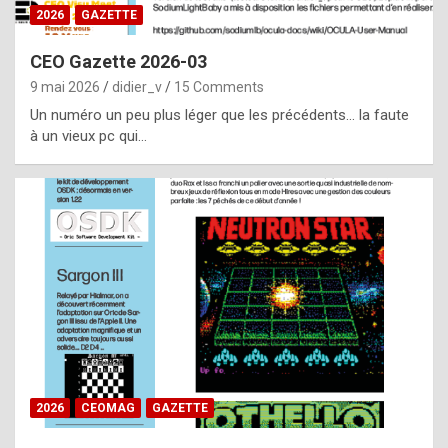
s
2026
GAZETTE
i
CEO Gazette 2026-03
d
9 mai 2026
didier_v
15 Comments
e
Un numéro un peu plus léger que les précédents… la faute
f
à un vieux pc qui…
r
o
m
m
a
y
b
e
b
2026
CEOMAG
GAZETTE
y
a