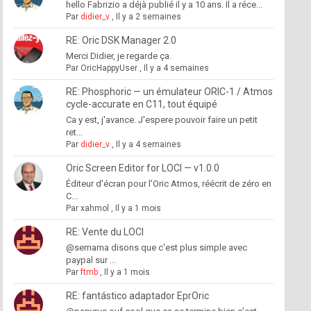
hello Fabrizio a déjà publié il y a 10 ans. Il a réce...
Par
didier_v
,
Il y a 2 semaines
RE: Oric DSK Manager 2.0
Merci Didier, je regarde ça.
Par
OricHappyUser
,
Il y a 4 semaines
RE: Phosphoric — un émulateur ORIC-1 / Atmos
cycle-accurate en C11, tout équipé
Ca y est, j'avance. J'espere pouvoir faire un petit
ret...
Par
didier_v
,
Il y a 4 semaines
Oric Screen Editor for LOCI — v1.0.0
Éditeur d'écran pour l'Oric Atmos, réécrit de zéro en
C...
Par
xahmol
,
Il y a 1 mois
RE: Vente du LOCI
@semama disons que c'est plus simple avec
paypal sur ...
Par
ftmb
,
Il y a 1 mois
RE: fantástico adaptador EprOric