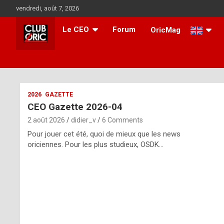
Skip
vendredi, août 7, 2026
to
content
Le CEO
Forum
OricMag
i
2026
GAZETTE
CEO Gazette 2026-04
t
2 août 2026
didier_v
6 Comments
r
Pour jouer cet été, quoi de mieux que les news
e
oriciennes. Pour les plus studieux, OSDK…
g
u
l
a