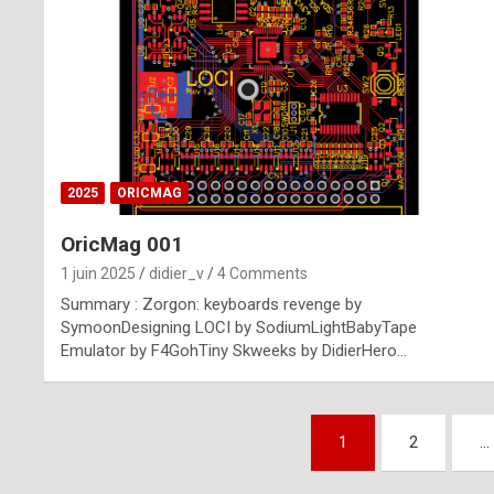
n
u
i
n
e
2025
ORICMAG
R
OricMag 001
o
1 juin 2025
didier_v
4 Comments
l
Summary : Zorgon: keyboards revenge by
e
SymoonDesigning LOCI by SodiumLightBabyTape
Emulator by F4GohTiny Skweeks by DidierHero…
x
r
Pagination
e
1
2
…
des
p