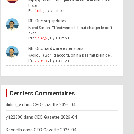
@papyrus ouf cool que ça se termine bien c'est
triste...
Par
ftmb
,
Il y a 1 mois
RE: Oric.org updates
Merci Simon. Effectivement il faut charger le soft
avec...
Par
didier_v
,
Il y a 1 mois
RE: Oric hardware extensions
@gliou ;) Bon, d'accord, on n'a pas fait plein de ...
Par
didier_v
,
Il y a 2 mois
Derniers Commentaires
didier_v
dans
CEO Gazette 2026-04
ylf22300
dans
CEO Gazette 2026-04
Kenneth
dans
CEO Gazette 2026-04