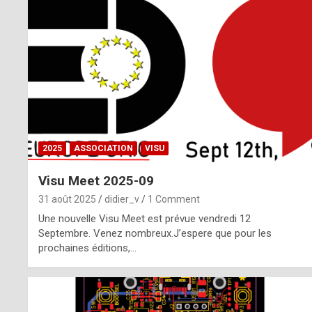
o
m
m
a
y
b
2025
ASSOCIATION
VISU
e
Visu Meet 2025-09
b
31 août 2025
didier_v
1 Comment
y
Une nouvelle Visu Meet est prévue vendredi 12
Septembre. Venez nombreux.J’espere que pour les
a
prochaines éditions,…
g
e