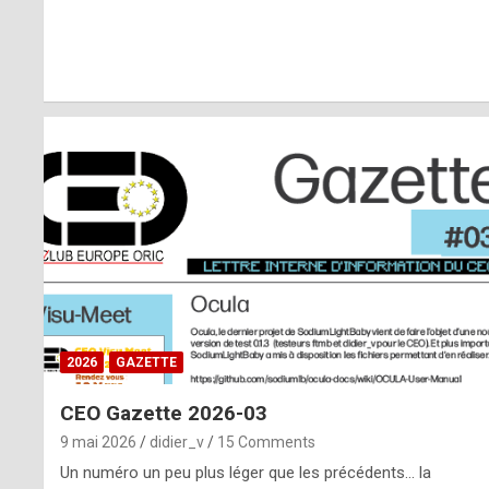
r
l
y
d
i
ff
i
c
u
2026
GAZETTE
l
CEO Gazette 2026-03
t
9 mai 2026
didier_v
15 Comments
t
Un numéro un peu plus léger que les précédents… la