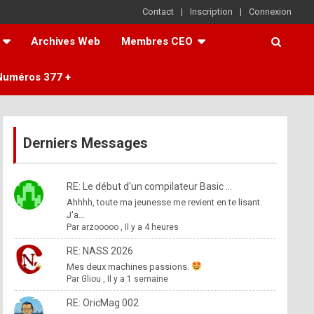
Contact
Inscription
Connexion
Archives Web
Membres CEO
Numéros 377 +
Derniers Messages
RE: Le début d'un compilateur Basic ...
Ahhhh, toute ma jeunesse me revient en te lisant.
J'a...
Par
arzooooo
,
Il y a 4 heures
RE: NASS 2026
Mes deux machines passions.
Par
Gliou
,
Il y a 1 semaine
RE: OricMag 002