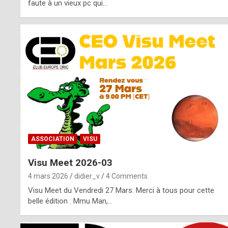
o
faute à un vieux pc qui…
s
p
o
t
,
a
s
ASSOCIATION
VISU
i
Visu Meet 2026-03
d
4 mars 2026
didier_v
4 Comments
e
Visu Meet du Vendredi 27 Mars. Merci à tous pour cette
belle édition : Mmu Man,…
f
r