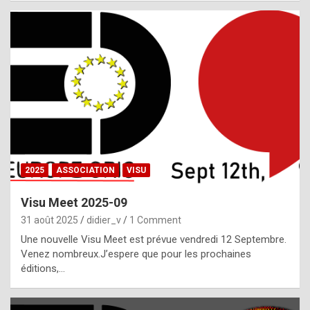
i
a
l
i
s
t
,
i
n
2025
ASSOCIATION
VISU
l
i
Visu Meet 2025-09
g
31 août 2025
didier_v
1 Comment
h
Une nouvelle Visu Meet est prévue vendredi 12 Septembre.
Venez nombreux.J’espere que pour les prochaines
t
éditions,…
o
f