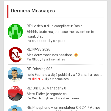
publications
9
Derniers Messages
5
%
m
RE: Le début d'un compilateur Basic ...
Ahhhh, toute ma jeunesse me revient en te
a
lisant. J'a...
d
Par
arzooooo
,
Il y a 2 jours
e
RE: NASS 2026
b
Mes deux machines passions.
Par
Gliou
,
Il y a 2 semaines
y
R
RE: OricMag 002
hello Fabrizio a déjà publié il y a 10 ans. Il a réce...
o
Par
didier_v
,
Il y a 2 semaines
l
RE: Oric DSK Manager 2.0
e
Merci Didier, je regarde ça.
x
Par
OricHappyUser
,
Il y a 4 semaines
.
RE: Phosphoric — un émulateur ORIC-1 / Atmos