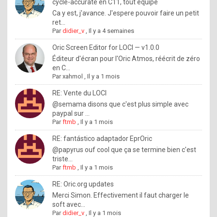
I
cycle-accurate en C11, tout équipé
Ca y est, j'avance. J'espere pouvoir faire un petit
f
ret...
y
Par
didier_v
,
Il y a 4 semaines
o
Oric Screen Editor for LOCI — v1.0.0
u
Éditeur d'écran pour l'Oric Atmos, réécrit de zéro
en C...
w
Par
xahmol
,
Il y a 1 mois
a
RE: Vente du LOCI
n
@semama disons que c'est plus simple avec
paypal sur ...
t
Par
ftmb
,
Il y a 1 mois
t
RE: fantástico adaptador EprOric
o
@papyrus ouf cool que ça se termine bien c'est
k
triste...
Par
ftmb
,
Il y a 1 mois
n
o
RE: Oric.org updates
Merci Simon. Effectivement il faut charger le
w
soft avec...
h
Par
didier_v
,
Il y a 1 mois