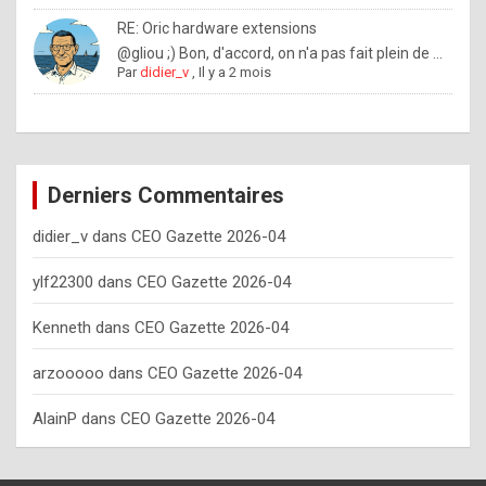
o
RE: Oric hardware extensions
w
@gliou ;) Bon, d'accord, on n'a pas fait plein de ...
Par
didier_v
,
Il y a 2 mois
o
f
t
e
Derniers Commentaires
n
didier_v
dans
CEO Gazette 2026-04
y
o
ylf22300
dans
CEO Gazette 2026-04
u
Kenneth
dans
CEO Gazette 2026-04
s
h
arzooooo
dans
CEO Gazette 2026-04
o
AlainP
dans
CEO Gazette 2026-04
u
l