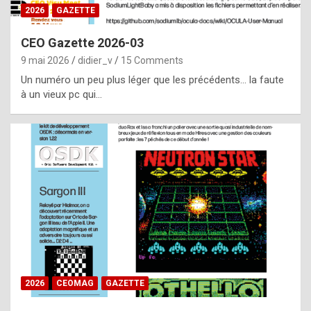
s
2026
GAZETTE
i
CEO Gazette 2026-03
d
9 mai 2026
didier_v
15 Comments
e
Un numéro un peu plus léger que les précédents… la faute
f
à un vieux pc qui…
r
o
m
m
a
y
b
e
b
2026
CEOMAG
GAZETTE
y
a