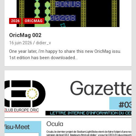
i
ff
2026
ORICMAG
i
c
OricMag 002
u
16 juin 2026
didier_v
l
One year later, i’m happy to share this new OricMag issu.
1st edition has been downloaded…
t
t
o
s
p
o
t
,
a