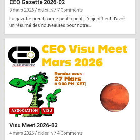
CEO Gazette 2026-02
g
8 mars 2026
didier_v
7 Comments
e
La gazette prend forme petit à petit. L’objectif est d’avoir
n
un résumé des nouveautés pour notre…
u
i
n
e
R
o
l
e
x
ASSOCIATION
VISU
r
Visu Meet 2026-03
e
4 mars 2026
didier_v
4 Comments
p