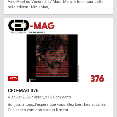
Visu Meet du Vendredi 27 Mars. Merci à tous pour cette
l
belle édition : Mmu Man,…
i
c
a
h
i
s
t
o
r
y
2025
s
CEO-MAG 376
p
4 janvier 2026
didier_v
2 Comments
e
Bonjour à tous,J’espère que vous allez bien. Les activités
c
Oriciennes vont bon train et il m’est…