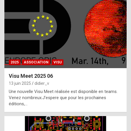
t
h
e
f
a
c
t
2025
ASSOCIATION
VISU
t
h
Visu Meet 2025 06
a
13 juin 2025
didier_v
t
Une nouvelle Visu Meet réalisée est disponible en teams.
t
Venez nombreux.J’espere que pour les prochaines
éditions,…
h
e
b