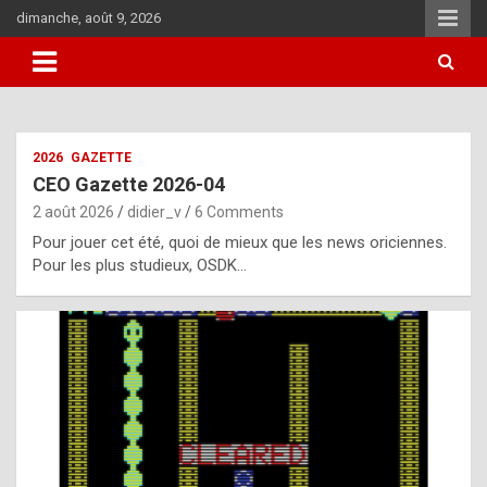
Skip
dimanche, août 9, 2026
to
content
i
2026
GAZETTE
t
CEO Gazette 2026-04
r
2 août 2026
didier_v
6 Comments
e
Pour jouer cet été, quoi de mieux que les news oriciennes.
g
Pour les plus studieux, OSDK…
u
l
a
r
l
y
d