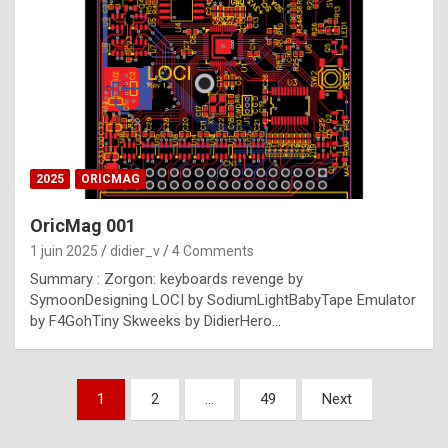
e
s
t
p
h
o
n
2025
ORICMAG
y
OricMag 001
R
1 juin 2025
didier_v
4 Comments
o
Summary : Zorgon: keyboards revenge by
l
SymoonDesigning LOCI by SodiumLightBabyTape Emulator
e
by F4GohTiny Skweeks by DidierHero…
x
a
Pagination
1
2
…
49
Next
r
des
e