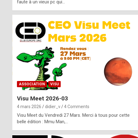
o
faute à un vieux pc qui…
s
p
o
t
,
a
s
ASSOCIATION
VISU
i
Visu Meet 2026-03
d
4 mars 2026
didier_v
4 Comments
e
Visu Meet du Vendredi 27 Mars. Merci à tous pour cette
belle édition : Mmu Man,…
f
r