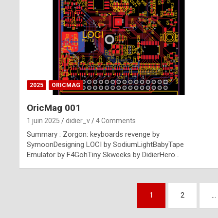
n
u
i
n
e
2025
ORICMAG
R
OricMag 001
o
1 juin 2025
didier_v
4 Comments
l
Summary : Zorgon: keyboards revenge by
e
SymoonDesigning LOCI by SodiumLightBabyTape
Emulator by F4GohTiny Skweeks by DidierHero…
x
r
Pagination
e
1
2
…
des
p