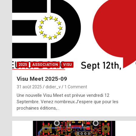
o
m
m
a
y
b
2025
ASSOCIATION
VISU
e
Visu Meet 2025-09
b
31 août 2025
didier_v
1 Comment
y
Une nouvelle Visu Meet est prévue vendredi 12
Septembre. Venez nombreux.J’espere que pour les
a
prochaines éditions,…
g
e