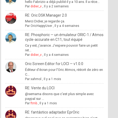
hello Fabrizio a déjà publié il y a 10 ans. Il a réce...
Par
didier_v
,
Il y a 2 semaines
RE: Oric DSK Manager 2.0
Merci Didier, je regarde ça.
Par
OricHappyUser
,
Il y a 4 semaines
RE: Phosphoric — un émulateur ORIC-1 / Atmos
cycle-accurate en C11, tout équipé
Ca y est, j'avance. J'espere pouvoir faire un petit
ret...
Par
didier_v
,
Il y a 4 semaines
Oric Screen Editor for LOCI — v1.0.0
Éditeur d'écran pour l'Oric Atmos, réécrit de zéro en
C...
Par
xahmol
,
Il y a 1 mois
RE: Vente du LOCI
@semama disons que c'est plus simple avec
paypal sur ...
Par
ftmb
,
Il y a 1 mois
RE: fantástico adaptador EprOric