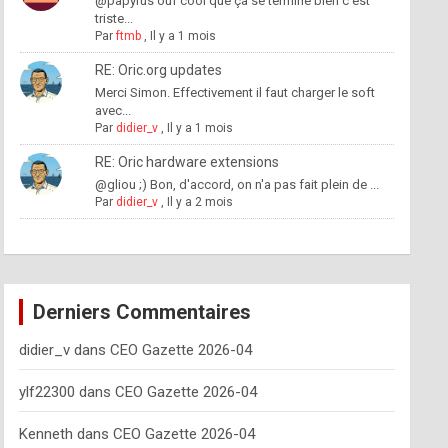
@papyrus ouf cool que ça se termine bien c'est
triste...
Par
ftmb
,
Il y a 1 mois
RE: Oric.org updates
Merci Simon. Effectivement il faut charger le soft
avec...
Par
didier_v
,
Il y a 1 mois
RE: Oric hardware extensions
@gliou ;) Bon, d'accord, on n'a pas fait plein de ...
Par
didier_v
,
Il y a 2 mois
Derniers Commentaires
didier_v
dans
CEO Gazette 2026-04
ylf22300
dans
CEO Gazette 2026-04
Kenneth
dans
CEO Gazette 2026-04