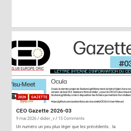
r
l
y
d
i
ff
i
c
u
2026
GAZETTE
l
CEO Gazette 2026-03
t
9 mai 2026
didier_v
15 Comments
t
Un numéro un peu plus léger que les précédents… la