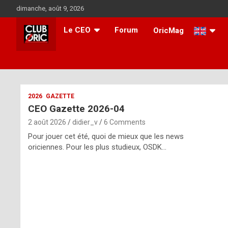
Skip
dimanche, août 9, 2026
to
content
Le CEO
Forum
OricMag
i
2026
GAZETTE
CEO Gazette 2026-04
t
2 août 2026
didier_v
6 Comments
r
Pour jouer cet été, quoi de mieux que les news
e
oriciennes. Pour les plus studieux, OSDK…
g
u
l
a