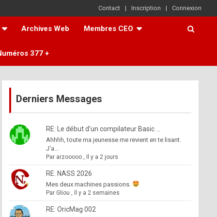
Contact
Inscription
Connexion
Archives Web
Membres CEO
Numéros 377 +
Derniers Messages
RE: Le début d'un compilateur Basic ...
Ahhhh, toute ma jeunesse me revient en te lisant.
J'a...
Par
arzooooo
,
Il y a 2 jours
RE: NASS 2026
Mes deux machines passions.
Par
Gliou
,
Il y a 2 semaines
RE: OricMag 002