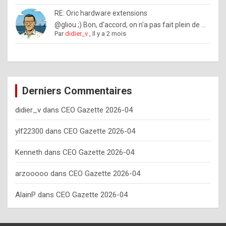
o
RE: Oric hardware extensions
w
@gliou ;) Bon, d'accord, on n'a pas fait plein de ...
Par
didier_v
,
Il y a 2 mois
o
f
t
e
Derniers Commentaires
n
didier_v
dans
CEO Gazette 2026-04
y
o
ylf22300
dans
CEO Gazette 2026-04
u
Kenneth
dans
CEO Gazette 2026-04
s
h
arzooooo
dans
CEO Gazette 2026-04
o
AlainP
dans
CEO Gazette 2026-04
u
l