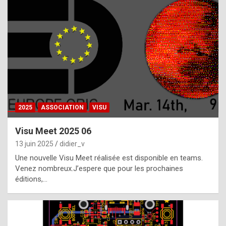
t
h
e
f
a
c
t
2025
ASSOCIATION
VISU
t
h
Visu Meet 2025 06
a
13 juin 2025
didier_v
t
Une nouvelle Visu Meet réalisée est disponible en teams.
t
Venez nombreux.J’espere que pour les prochaines
éditions,…
h
e
b