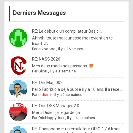
publications
9
Derniers Messages
5
%
m
RE: Le début d'un compilateur Basic ...
Ahhhh, toute ma jeunesse me revient en te
a
lisant. J'a...
d
Par
arzooooo
,
Il y a 16 heures
e
RE: NASS 2026
b
Mes deux machines passions.
Par
Gliou
,
Il y a 1 semaine
y
R
RE: OricMag 002
hello Fabrizio a déjà publié il y a 10 ans. Il a réce...
o
Par
didier_v
,
Il y a 2 semaines
l
RE: Oric DSK Manager 2.0
e
Merci Didier, je regarde ça.
x
Par
OricHappyUser
,
Il y a 4 semaines
.
RE: Phosphoric — un émulateur ORIC-1 / Atmos