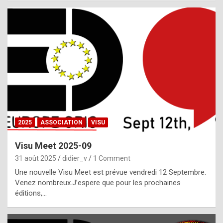
i
a
l
i
s
t
,
i
n
2025
ASSOCIATION
VISU
l
i
Visu Meet 2025-09
g
31 août 2025
didier_v
1 Comment
h
Une nouvelle Visu Meet est prévue vendredi 12 Septembre.
Venez nombreux.J’espere que pour les prochaines
t
éditions,…
o
f