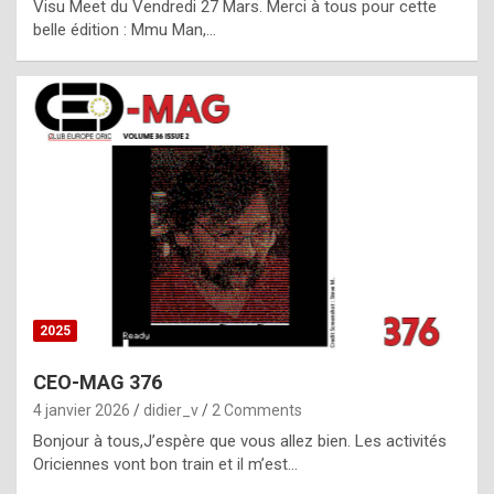
Visu Meet du Vendredi 27 Mars. Merci à tous pour cette
l
belle édition : Mmu Man,…
i
c
a
h
i
s
t
o
r
y
2025
s
CEO-MAG 376
p
4 janvier 2026
didier_v
2 Comments
e
Bonjour à tous,J’espère que vous allez bien. Les activités
c
Oriciennes vont bon train et il m’est…