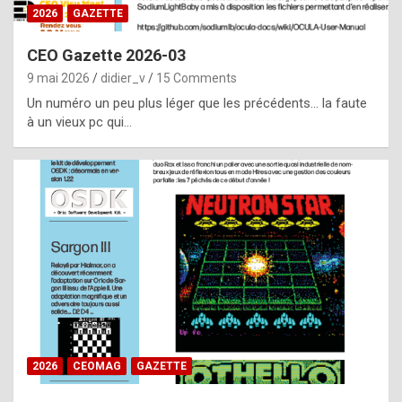
s
2026
GAZETTE
i
CEO Gazette 2026-03
d
9 mai 2026
didier_v
15 Comments
e
Un numéro un peu plus léger que les précédents… la faute
f
à un vieux pc qui…
r
o
m
m
a
y
b
e
b
2026
CEOMAG
GAZETTE
y
a