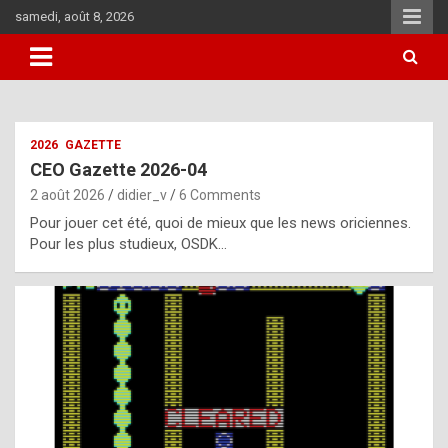
Skip
samedi, août 8, 2026
to
content
i
2026
GAZETTE
t
CEO Gazette 2026-04
r
2 août 2026
didier_v
6 Comments
e
Pour jouer cet été, quoi de mieux que les news oriciennes.
g
Pour les plus studieux, OSDK…
u
l
a
r
l
y
d