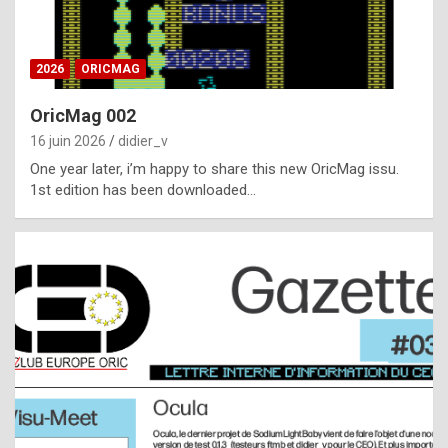
i
ff
2026
ORICMAG
i
c
OricMag 002
u
16 juin 2026
didier_v
l
One year later, i’m happy to share this new OricMag issu.
1st edition has been downloaded…
t
t
o
s
p
o
t
,
a