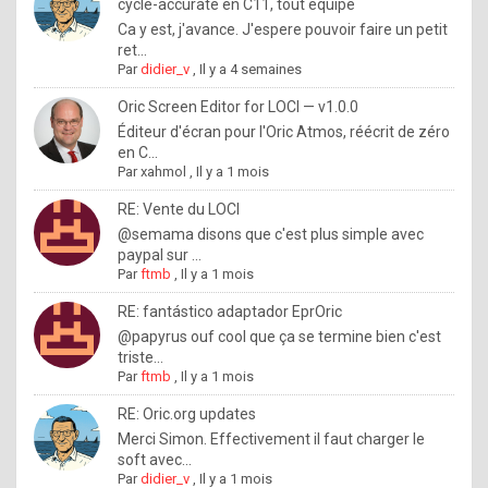
I
cycle-accurate en C11, tout équipé
Ca y est, j'avance. J'espere pouvoir faire un petit
f
ret...
y
Par
didier_v
,
Il y a 4 semaines
o
Oric Screen Editor for LOCI — v1.0.0
u
Éditeur d'écran pour l'Oric Atmos, réécrit de zéro
en C...
w
Par
xahmol
,
Il y a 1 mois
a
RE: Vente du LOCI
n
@semama disons que c'est plus simple avec
paypal sur ...
t
Par
ftmb
,
Il y a 1 mois
t
RE: fantástico adaptador EprOric
o
@papyrus ouf cool que ça se termine bien c'est
k
triste...
Par
ftmb
,
Il y a 1 mois
n
o
RE: Oric.org updates
Merci Simon. Effectivement il faut charger le
w
soft avec...
h
Par
didier_v
,
Il y a 1 mois