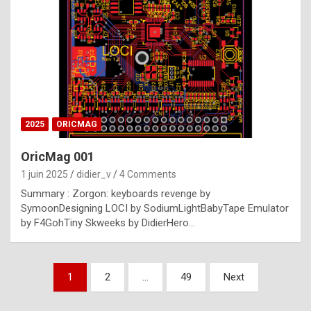
e
s
t
p
h
o
n
2025
ORICMAG
y
OricMag 001
R
1 juin 2025
didier_v
4 Comments
o
Summary : Zorgon: keyboards revenge by
l
SymoonDesigning LOCI by SodiumLightBabyTape Emulator
e
by F4GohTiny Skweeks by DidierHero…
x
a
Pagination
1
2
…
49
Next
r
des
e