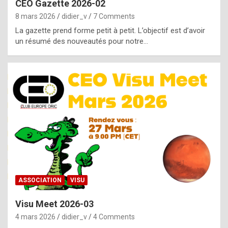
CEO Gazette 2026-02
g
8 mars 2026
didier_v
7 Comments
e
La gazette prend forme petit à petit. L’objectif est d’avoir
n
un résumé des nouveautés pour notre…
u
i
n
e
R
o
l
e
x
ASSOCIATION
VISU
r
Visu Meet 2026-03
e
4 mars 2026
didier_v
4 Comments
p