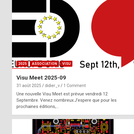
o
m
m
a
y
b
2025
ASSOCIATION
VISU
e
Visu Meet 2025-09
b
31 août 2025
didier_v
1 Comment
y
Une nouvelle Visu Meet est prévue vendredi 12
Septembre. Venez nombreux.J’espere que pour les
a
prochaines éditions,…
g
e