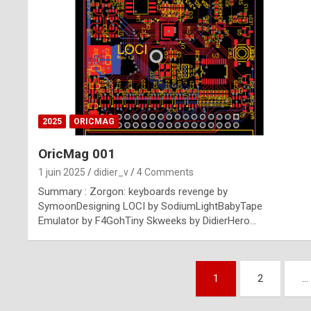
n
u
i
n
e
2025
ORICMAG
R
OricMag 001
o
1 juin 2025
didier_v
4 Comments
l
Summary : Zorgon: keyboards revenge by
e
SymoonDesigning LOCI by SodiumLightBabyTape
Emulator by F4GohTiny Skweeks by DidierHero…
x
r
Pagination
e
1
2
…
des
p