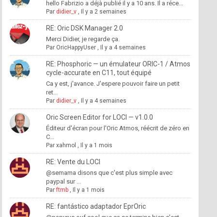
hello Fabrizio a déjà publié il y a 10 ans. Il a réce...
Par
didier_v
,
Il y a 2 semaines
RE: Oric DSK Manager 2.0
Merci Didier, je regarde ça.
Par
OricHappyUser
,
Il y a 4 semaines
RE: Phosphoric — un émulateur ORIC-1 / Atmos
cycle-accurate en C11, tout équipé
Ca y est, j'avance. J'espere pouvoir faire un petit
ret...
Par
didier_v
,
Il y a 4 semaines
Oric Screen Editor for LOCI — v1.0.0
Éditeur d'écran pour l'Oric Atmos, réécrit de zéro en
C...
Par
xahmol
,
Il y a 1 mois
RE: Vente du LOCI
@semama disons que c'est plus simple avec
paypal sur ...
Par
ftmb
,
Il y a 1 mois
RE: fantástico adaptador EprOric