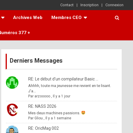
Contact
Inscription
Connexion
Archives Web
Membres CEO
Numéros 377 +
Derniers Messages
RE: Le début d'un compilateur Basic ...
Ahhhh, toute ma jeunesse me revient en te lisant.
J'a...
Par
arzooooo
,
Il y a 1 jour
RE: NASS 2026
Mes deux machines passions.
Par
Gliou
,
Il y a 1 semaine
RE: OricMag 002