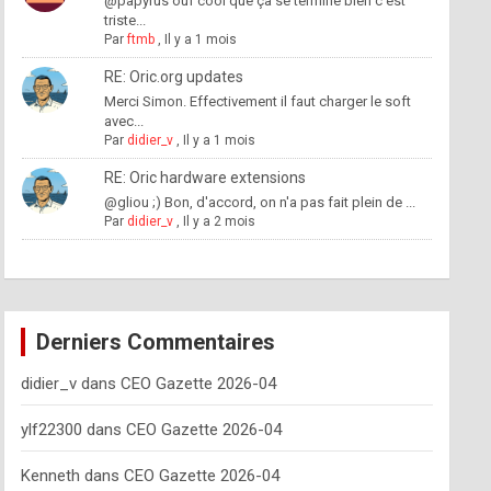
@papyrus ouf cool que ça se termine bien c'est
triste...
Par
ftmb
,
Il y a 1 mois
RE: Oric.org updates
Merci Simon. Effectivement il faut charger le soft
avec...
Par
didier_v
,
Il y a 1 mois
RE: Oric hardware extensions
@gliou ;) Bon, d'accord, on n'a pas fait plein de ...
Par
didier_v
,
Il y a 2 mois
Derniers Commentaires
didier_v
dans
CEO Gazette 2026-04
ylf22300
dans
CEO Gazette 2026-04
Kenneth
dans
CEO Gazette 2026-04