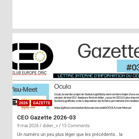
r
l
y
d
i
ff
i
c
u
2026
GAZETTE
l
CEO Gazette 2026-03
t
9 mai 2026
didier_v
15 Comments
t
Un numéro un peu plus léger que les précédents… la