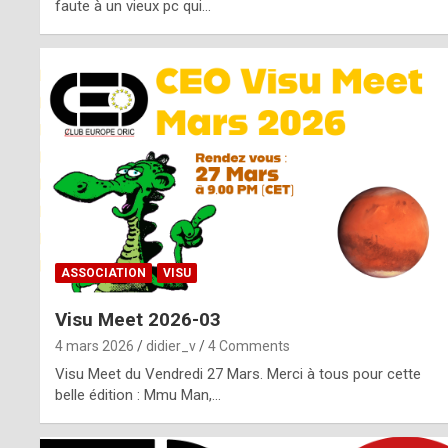
o
faute à un vieux pc qui…
s
p
o
t
,
a
s
ASSOCIATION
VISU
i
Visu Meet 2026-03
d
4 mars 2026
didier_v
4 Comments
e
Visu Meet du Vendredi 27 Mars. Merci à tous pour cette
belle édition : Mmu Man,…
f
r