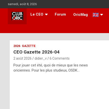
Skip
samedi, août 8, 2026
to
content
Le CEO
Forum
OricMag
i
2026
GAZETTE
CEO Gazette 2026-04
t
2 août 2026
didier_v
6 Comments
r
Pour jouer cet été, quoi de mieux que les news
e
oriciennes. Pour les plus studieux, OSDK…
g
u
l
a