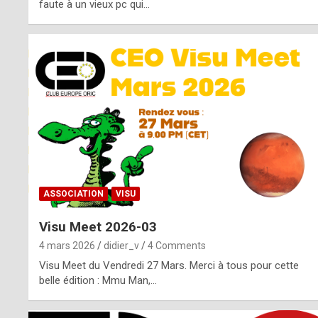
o
faute à un vieux pc qui…
s
p
o
t
,
a
s
ASSOCIATION
VISU
i
Visu Meet 2026-03
d
4 mars 2026
didier_v
4 Comments
e
Visu Meet du Vendredi 27 Mars. Merci à tous pour cette
belle édition : Mmu Man,…
f
r