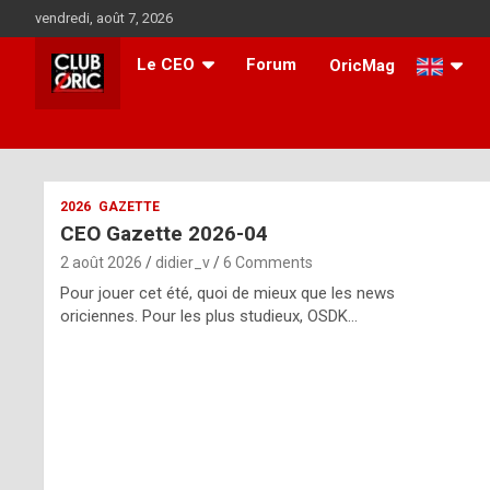
Skip
vendredi, août 7, 2026
to
content
Le CEO
Forum
OricMag
i
2026
GAZETTE
CEO Gazette 2026-04
t
2 août 2026
didier_v
6 Comments
r
Pour jouer cet été, quoi de mieux que les news
e
oriciennes. Pour les plus studieux, OSDK…
g
u
l
a