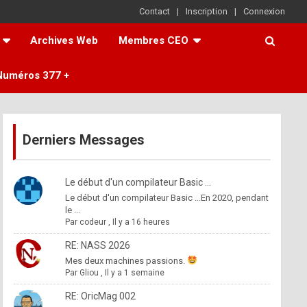
Contact
Inscription
Connexion
Archives Web
Membres CEO
Numéros 377 +
Derniers Messages
Le début d'un compilateur Basic ...
Le début d'un compilateur Basic ...En 2020, pendant
le ...
Par
codeur
,
Il y a 16 heures
RE: NASS 2026
Mes deux machines passions.
Par
Gliou
,
Il y a 1 semaine
RE: OricMag 002