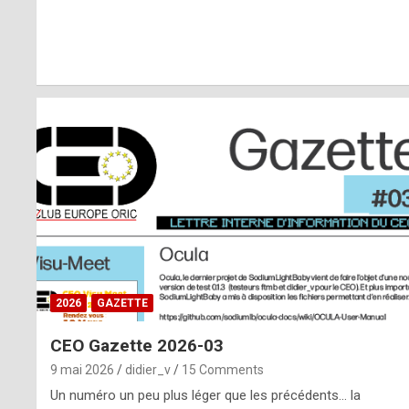
r
l
y
d
i
ff
i
c
u
2026
GAZETTE
l
CEO Gazette 2026-03
t
9 mai 2026
didier_v
15 Comments
t
Un numéro un peu plus léger que les précédents… la