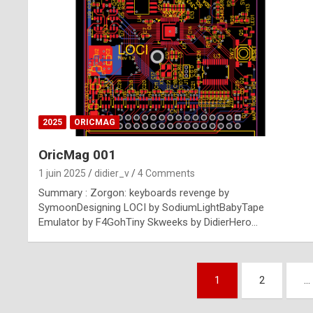
n
u
i
n
e
2025
ORICMAG
R
OricMag 001
o
1 juin 2025
didier_v
4 Comments
l
Summary : Zorgon: keyboards revenge by
e
SymoonDesigning LOCI by SodiumLightBabyTape
Emulator by F4GohTiny Skweeks by DidierHero…
x
r
Pagination
e
1
2
…
des
p