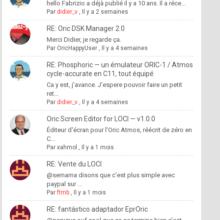
hello Fabrizio a déjà publié il y a 10 ans. Il a réce...
Par
didier_v
,
Il y a 2 semaines
RE: Oric DSK Manager 2.0
Merci Didier, je regarde ça.
Par
OricHappyUser
,
Il y a 4 semaines
RE: Phosphoric — un émulateur ORIC-1 / Atmos
cycle-accurate en C11, tout équipé
Ca y est, j'avance. J'espere pouvoir faire un petit
ret...
Par
didier_v
,
Il y a 4 semaines
Oric Screen Editor for LOCI — v1.0.0
Éditeur d'écran pour l'Oric Atmos, réécrit de zéro en
C...
Par
xahmol
,
Il y a 1 mois
RE: Vente du LOCI
@semama disons que c'est plus simple avec
paypal sur ...
Par
ftmb
,
Il y a 1 mois
RE: fantástico adaptador EprOric