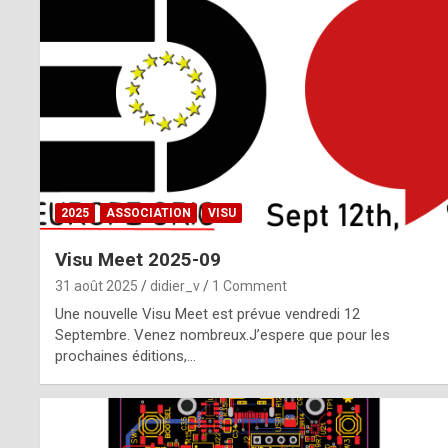
o
m
m
a
y
b
2025
ASSOCIATION
VISU
e
Visu Meet 2025-09
b
31 août 2025
didier_v
1 Comment
y
Une nouvelle Visu Meet est prévue vendredi 12
Septembre. Venez nombreux.J’espere que pour les
a
prochaines éditions,…
g
e