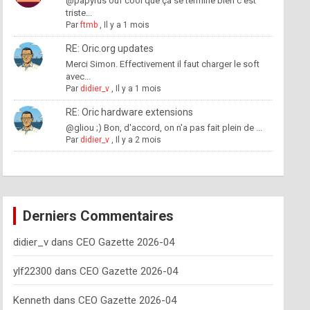
@papyrus ouf cool que ça se termine bien c'est
triste...
Par
ftmb
,
Il y a 1 mois
RE: Oric.org updates
Merci Simon. Effectivement il faut charger le soft
avec...
Par
didier_v
,
Il y a 1 mois
RE: Oric hardware extensions
@gliou ;) Bon, d'accord, on n'a pas fait plein de ...
Par
didier_v
,
Il y a 2 mois
Derniers Commentaires
didier_v
dans
CEO Gazette 2026-04
ylf22300
dans
CEO Gazette 2026-04
Kenneth
dans
CEO Gazette 2026-04