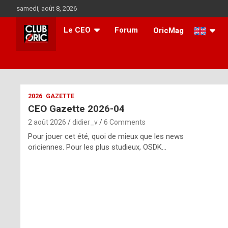
Skip
samedi, août 8, 2026
to
content
Le CEO
Forum
OricMag
i
2026
GAZETTE
CEO Gazette 2026-04
t
2 août 2026
didier_v
6 Comments
r
Pour jouer cet été, quoi de mieux que les news
e
oriciennes. Pour les plus studieux, OSDK…
g
u
l
a