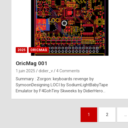
n
u
i
n
e
2025
ORICMAG
R
OricMag 001
o
1 juin 2025
didier_v
4 Comments
l
Summary : Zorgon: keyboards revenge by
e
SymoonDesigning LOCI by SodiumLightBabyTape
Emulator by F4GohTiny Skweeks by DidierHero…
x
r
Pagination
e
1
2
…
des
p