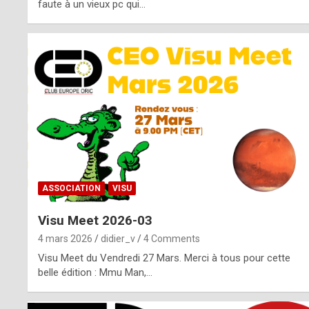
o
faute à un vieux pc qui…
s
p
o
t
,
a
s
ASSOCIATION
VISU
i
Visu Meet 2026-03
d
4 mars 2026
didier_v
4 Comments
e
Visu Meet du Vendredi 27 Mars. Merci à tous pour cette
belle édition : Mmu Man,…
f
r