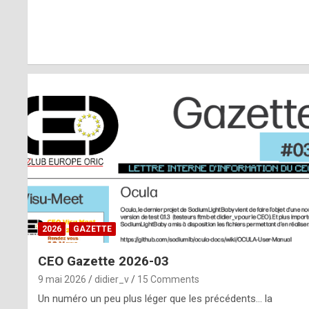
r
l
y
d
i
ff
i
c
u
2026
GAZETTE
l
CEO Gazette 2026-03
t
9 mai 2026
didier_v
15 Comments
t
Un numéro un peu plus léger que les précédents… la