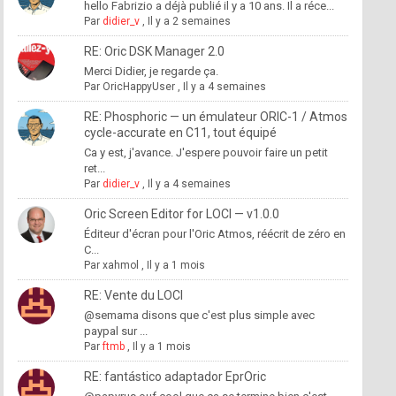
hello Fabrizio a déjà publié il y a 10 ans. Il a réce...
Par
didier_v
,
Il y a 2 semaines
RE: Oric DSK Manager 2.0
Merci Didier, je regarde ça.
Par
OricHappyUser
,
Il y a 4 semaines
RE: Phosphoric — un émulateur ORIC-1 / Atmos
cycle-accurate en C11, tout équipé
Ca y est, j'avance. J'espere pouvoir faire un petit
ret...
Par
didier_v
,
Il y a 4 semaines
Oric Screen Editor for LOCI — v1.0.0
Éditeur d'écran pour l'Oric Atmos, réécrit de zéro en
C...
Par
xahmol
,
Il y a 1 mois
RE: Vente du LOCI
@semama disons que c'est plus simple avec
paypal sur ...
Par
ftmb
,
Il y a 1 mois
RE: fantástico adaptador EprOric