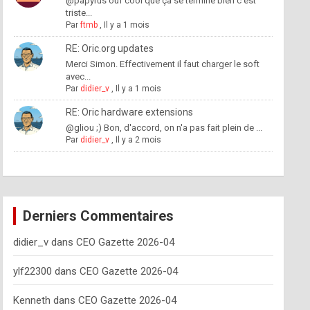
@papyrus ouf cool que ça se termine bien c'est
triste...
Par
ftmb
,
Il y a 1 mois
RE: Oric.org updates
Merci Simon. Effectivement il faut charger le soft
avec...
Par
didier_v
,
Il y a 1 mois
RE: Oric hardware extensions
@gliou ;) Bon, d'accord, on n'a pas fait plein de ...
Par
didier_v
,
Il y a 2 mois
Derniers Commentaires
didier_v
dans
CEO Gazette 2026-04
ylf22300
dans
CEO Gazette 2026-04
Kenneth
dans
CEO Gazette 2026-04