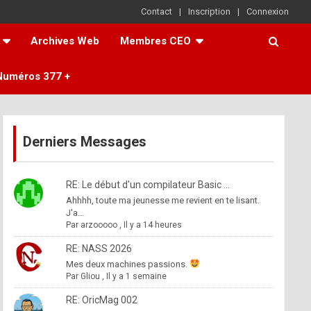
Contact
Inscription
Connexion
Archives Web
Membres CEO
Numéros 377 +
Derniers Messages
RE: Le début d'un compilateur Basic ...
Ahhhh, toute ma jeunesse me revient en te lisant.
J'a...
Par
arzooooo
,
Il y a 14 heures
RE: NASS 2026
Mes deux machines passions.
Par
Gliou
,
Il y a 1 semaine
RE: OricMag 002