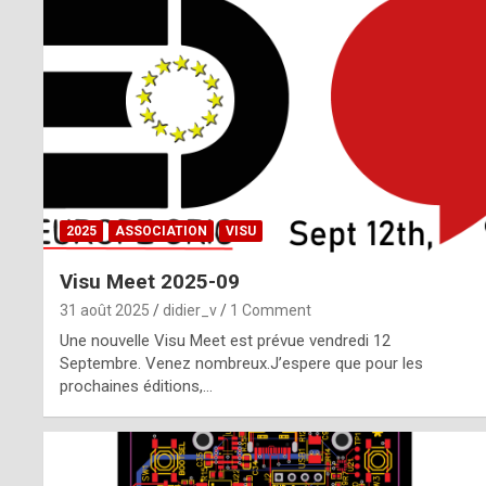
o
m
m
a
y
b
2025
ASSOCIATION
VISU
e
Visu Meet 2025-09
b
31 août 2025
didier_v
1 Comment
y
Une nouvelle Visu Meet est prévue vendredi 12
Septembre. Venez nombreux.J’espere que pour les
a
prochaines éditions,…
g
e