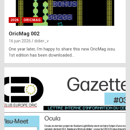
i
ff
2026
ORICMAG
i
c
OricMag 002
u
16 juin 2026
didier_v
l
One year later, i’m happy to share this new OricMag issu.
1st edition has been downloaded…
t
t
o
s
p
o
t
,
a