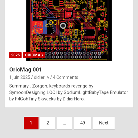
e
s
t
p
h
o
n
2025
ORICMAG
y
OricMag 001
R
1 juin 2025
didier_v
4 Comments
o
Summary : Zorgon: keyboards revenge by
l
SymoonDesigning LOCI by SodiumLightBabyTape Emulator
e
by F4GohTiny Skweeks by DidierHero…
x
a
Pagination
1
2
…
49
Next
r
des
e