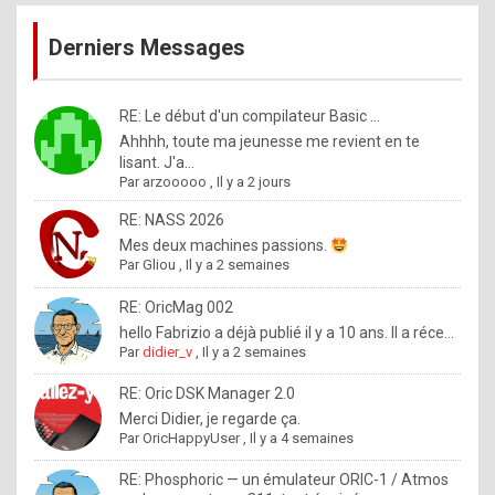
publications
9
Derniers Messages
5
%
m
RE: Le début d'un compilateur Basic ...
Ahhhh, toute ma jeunesse me revient en te
a
lisant. J'a...
d
Par
arzooooo
,
Il y a 2 jours
e
RE: NASS 2026
b
Mes deux machines passions.
Par
Gliou
,
Il y a 2 semaines
y
R
RE: OricMag 002
hello Fabrizio a déjà publié il y a 10 ans. Il a réce...
o
Par
didier_v
,
Il y a 2 semaines
l
RE: Oric DSK Manager 2.0
e
Merci Didier, je regarde ça.
x
Par
OricHappyUser
,
Il y a 4 semaines
.
RE: Phosphoric — un émulateur ORIC-1 / Atmos