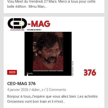
Visu Meet du Vendredi 27 Mars. Merci à tous pour cette
l
belle édition : Mmu Man,…
i
c
a
h
i
s
t
o
r
y
2025
s
CEO-MAG 376
p
4 janvier 2026
didier_v
2 Comments
e
Bonjour à tous,J’espère que vous allez bien. Les activités
c
Oriciennes vont bon train et il m’est…