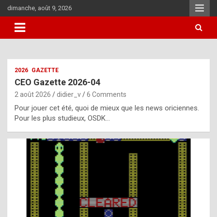
Skip
dimanche, août 9, 2026
to
content
i
2026
GAZETTE
t
CEO Gazette 2026-04
r
2 août 2026
didier_v
6 Comments
e
Pour jouer cet été, quoi de mieux que les news oriciennes.
g
Pour les plus studieux, OSDK…
u
l
a
r
l
y
d