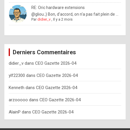
o
RE: Oric hardware extensions
w
@gliou ;) Bon, d'accord, on n'a pas fait plein de ...
Par
didier_v
,
Il y a 2 mois
o
f
t
e
Derniers Commentaires
n
didier_v
dans
CEO Gazette 2026-04
y
o
ylf22300
dans
CEO Gazette 2026-04
u
Kenneth
dans
CEO Gazette 2026-04
s
h
arzooooo
dans
CEO Gazette 2026-04
o
AlainP
dans
CEO Gazette 2026-04
u
l