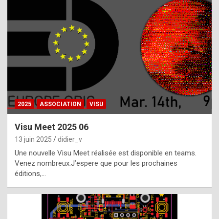
t
h
e
f
a
c
t
2025
ASSOCIATION
VISU
t
h
Visu Meet 2025 06
a
13 juin 2025
didier_v
t
Une nouvelle Visu Meet réalisée est disponible en teams.
t
Venez nombreux.J’espere que pour les prochaines
éditions,…
h
e
b