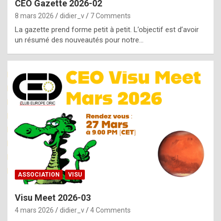
CEO Gazette 2026-02
g
8 mars 2026
didier_v
7 Comments
e
La gazette prend forme petit à petit. L’objectif est d’avoir
n
un résumé des nouveautés pour notre…
u
i
n
e
R
o
l
e
x
ASSOCIATION
VISU
r
Visu Meet 2026-03
e
4 mars 2026
didier_v
4 Comments
p