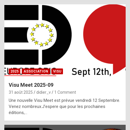
i
a
l
i
s
t
,
i
n
2025
ASSOCIATION
VISU
l
i
Visu Meet 2025-09
g
31 août 2025
didier_v
1 Comment
h
Une nouvelle Visu Meet est prévue vendredi 12 Septembre.
Venez nombreux.J’espere que pour les prochaines
t
éditions,…
o
f