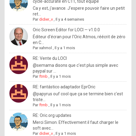
I
cycle-accurate en C11, tout équipé
Ca y est, j'avance. J'espere pouvoir faire un petit
f
ret...
y
Par
didier_v
,
Il y a 4 semaines
o
Oric Screen Editor for LOCI — v1.0.0
u
Éditeur d'écran pour l'Oric Atmos, réécrit de zéro
en C...
w
Par
xahmol
,
Il y a 1 mois
a
RE: Vente du LOCI
n
@semama disons que c'est plus simple avec
paypal sur ...
t
Par
ftmb
,
Il y a 1 mois
t
RE: fantástico adaptador EprOric
o
@papyrus ouf cool que ça se termine bien c'est
k
triste...
Par
ftmb
,
Il y a 1 mois
n
o
RE: Oric.org updates
Merci Simon. Effectivement il faut charger le
w
soft avec...
h
Par
didier_v
,
Il y a 1 mois