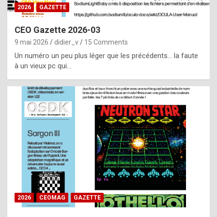
s
2026
GAZETTE
i
CEO Gazette 2026-03
d
9 mai 2026
didier_v
15 Comments
e
Un numéro un peu plus léger que les précédents… la faute
f
à un vieux pc qui…
r
o
m
m
a
y
b
e
b
2026
CEOMAG
GAZETTE
y
a