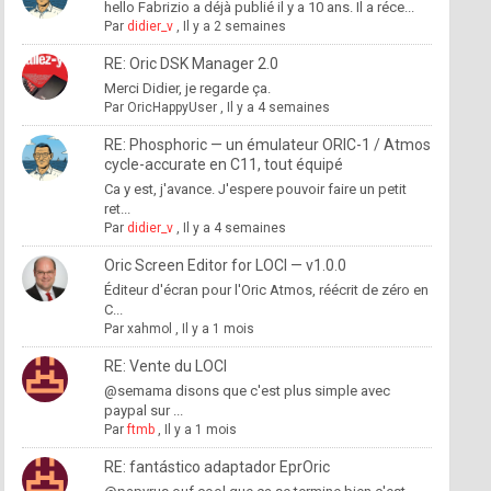
hello Fabrizio a déjà publié il y a 10 ans. Il a réce...
Par
didier_v
,
Il y a 2 semaines
RE: Oric DSK Manager 2.0
Merci Didier, je regarde ça.
Par
OricHappyUser
,
Il y a 4 semaines
RE: Phosphoric — un émulateur ORIC-1 / Atmos
cycle-accurate en C11, tout équipé
Ca y est, j'avance. J'espere pouvoir faire un petit
ret...
Par
didier_v
,
Il y a 4 semaines
Oric Screen Editor for LOCI — v1.0.0
Éditeur d'écran pour l'Oric Atmos, réécrit de zéro en
C...
Par
xahmol
,
Il y a 1 mois
RE: Vente du LOCI
@semama disons que c'est plus simple avec
paypal sur ...
Par
ftmb
,
Il y a 1 mois
RE: fantástico adaptador EprOric