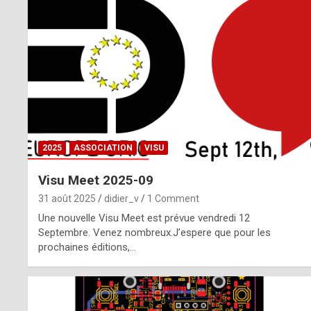
o
m
m
a
y
b
2025
ASSOCIATION
VISU
e
Visu Meet 2025-09
b
31 août 2025
didier_v
1 Comment
y
Une nouvelle Visu Meet est prévue vendredi 12
Septembre. Venez nombreux.J’espere que pour les
a
prochaines éditions,…
g
e