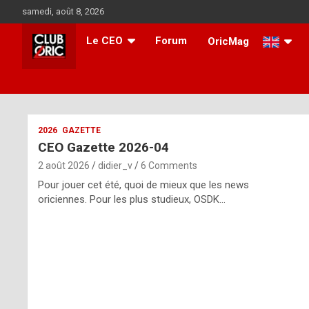
Skip
samedi, août 8, 2026
to
content
Le CEO
Forum
OricMag
i
2026
GAZETTE
CEO Gazette 2026-04
t
2 août 2026
didier_v
6 Comments
r
Pour jouer cet été, quoi de mieux que les news
e
oriciennes. Pour les plus studieux, OSDK…
g
u
l
a