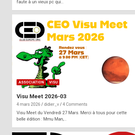
o
faute à un vieux pc qui…
s
p
o
t
,
a
s
ASSOCIATION
VISU
i
Visu Meet 2026-03
d
4 mars 2026
didier_v
4 Comments
e
Visu Meet du Vendredi 27 Mars. Merci à tous pour cette
belle édition : Mmu Man,…
f
r