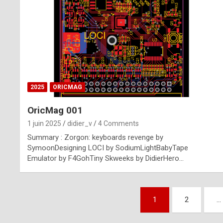
n
u
i
n
e
2025
ORICMAG
R
OricMag 001
o
1 juin 2025
didier_v
4 Comments
l
Summary : Zorgon: keyboards revenge by
e
SymoonDesigning LOCI by SodiumLightBabyTape
Emulator by F4GohTiny Skweeks by DidierHero…
x
r
Pagination
e
1
2
…
des
p