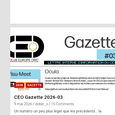
r
l
y
d
i
ff
i
c
u
2026
GAZETTE
l
CEO Gazette 2026-03
t
9 mai 2026
didier_v
15 Comments
t
Un numéro un peu plus léger que les précédents… la