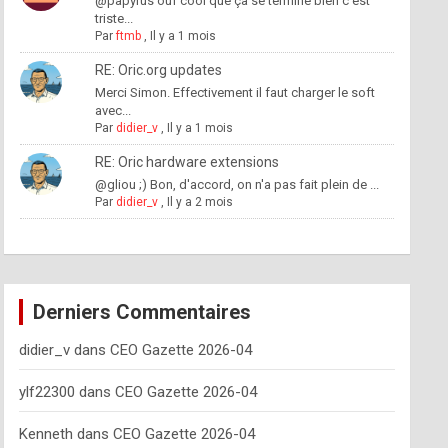
@papyrus ouf cool que ça se termine bien c'est
triste...
Par
ftmb
,
Il y a 1 mois
RE: Oric.org updates
Merci Simon. Effectivement il faut charger le soft
avec...
Par
didier_v
,
Il y a 1 mois
RE: Oric hardware extensions
@gliou ;) Bon, d'accord, on n'a pas fait plein de ...
Par
didier_v
,
Il y a 2 mois
Derniers Commentaires
didier_v
dans
CEO Gazette 2026-04
ylf22300
dans
CEO Gazette 2026-04
Kenneth
dans
CEO Gazette 2026-04