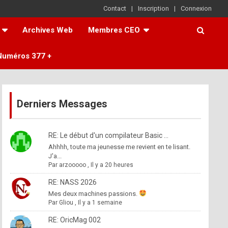
Contact
Inscription
Connexion
Archives Web
Membres CEO
Numéros 377 +
Derniers Messages
RE: Le début d'un compilateur Basic ...
Ahhhh, toute ma jeunesse me revient en te lisant.
J'a...
Par
arzooooo
,
Il y a 20 heures
RE: NASS 2026
Mes deux machines passions.
Par
Gliou
,
Il y a 1 semaine
RE: OricMag 002