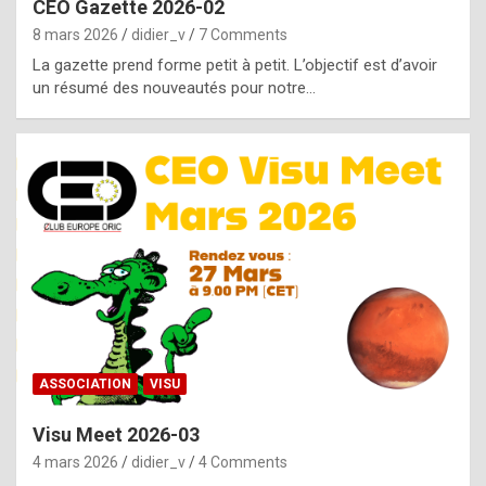
CEO Gazette 2026-02
g
8 mars 2026
didier_v
7 Comments
e
La gazette prend forme petit à petit. L’objectif est d’avoir
n
un résumé des nouveautés pour notre…
u
i
n
e
R
o
l
e
x
ASSOCIATION
VISU
r
Visu Meet 2026-03
e
4 mars 2026
didier_v
4 Comments
p