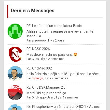
publications
9
Derniers Messages
5
%
m
RE: Le début d'un compilateur Basic ...
Ahhhh, toute ma jeunesse me revient en te
a
lisant. J'a...
d
Par
arzooooo
,
Il y a 2 jours
e
RE: NASS 2026
b
Mes deux machines passions.
Par
Gliou
,
Il y a 2 semaines
y
R
RE: OricMag 002
hello Fabrizio a déjà publié il y a 10 ans. Il a réce...
o
Par
didier_v
,
Il y a 2 semaines
l
RE: Oric DSK Manager 2.0
e
Merci Didier, je regarde ça.
x
Par
OricHappyUser
,
Il y a 4 semaines
.
RE: Phosphoric — un émulateur ORIC-1 / Atmos