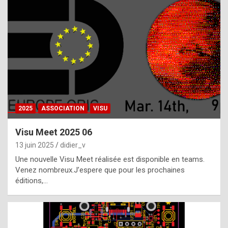
t
h
e
f
a
c
t
2025
ASSOCIATION
VISU
t
h
Visu Meet 2025 06
a
13 juin 2025
didier_v
t
Une nouvelle Visu Meet réalisée est disponible en teams.
t
Venez nombreux.J’espere que pour les prochaines
éditions,…
h
e
b