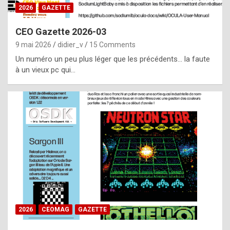
s
2026
GAZETTE
i
CEO Gazette 2026-03
d
9 mai 2026
didier_v
15 Comments
e
Un numéro un peu plus léger que les précédents… la faute
f
à un vieux pc qui…
r
o
m
m
a
y
b
e
b
2026
CEOMAG
GAZETTE
y
a