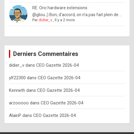
o
RE: Oric hardware extensions
w
@gliou ;) Bon, d'accord, on n'a pas fait plein de ...
Par
didier_v
,
Il y a 2 mois
o
f
t
e
Derniers Commentaires
n
didier_v
dans
CEO Gazette 2026-04
y
o
ylf22300
dans
CEO Gazette 2026-04
u
Kenneth
dans
CEO Gazette 2026-04
s
h
arzooooo
dans
CEO Gazette 2026-04
o
AlainP
dans
CEO Gazette 2026-04
u
l