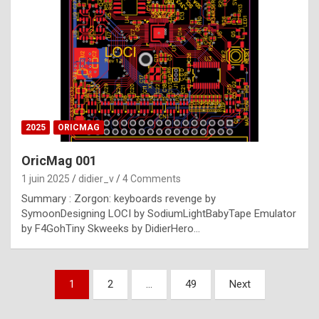
e
s
t
p
h
o
n
2025
ORICMAG
y
OricMag 001
R
1 juin 2025
didier_v
4 Comments
o
Summary : Zorgon: keyboards revenge by
l
SymoonDesigning LOCI by SodiumLightBabyTape Emulator
e
by F4GohTiny Skweeks by DidierHero…
x
a
Pagination
1
2
…
49
Next
r
des
e