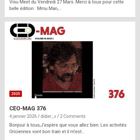
Visu Meet du Vendredi 27 Mars. Merci à tous pour cette
l
belle édition : Mmu Man,…
i
c
a
h
i
s
t
o
r
y
2025
s
CEO-MAG 376
p
4 janvier 2026
didier_v
2 Comments
e
Bonjour à tous,J’espère que vous allez bien. Les activités
c
Oriciennes vont bon train et il m’est…