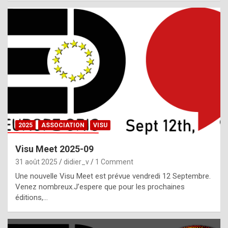
i
a
l
i
s
t
,
i
n
2025
ASSOCIATION
VISU
l
i
Visu Meet 2025-09
g
31 août 2025
didier_v
1 Comment
h
Une nouvelle Visu Meet est prévue vendredi 12 Septembre.
Venez nombreux.J’espere que pour les prochaines
t
éditions,…
o
f