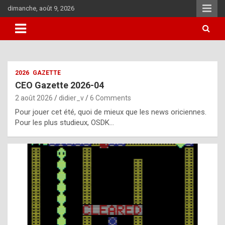
Skip
dimanche, août 9, 2026
to
content
i
2026
GAZETTE
t
CEO Gazette 2026-04
r
2 août 2026
didier_v
6 Comments
e
Pour jouer cet été, quoi de mieux que les news oriciennes.
g
Pour les plus studieux, OSDK…
u
l
a
r
l
y
d