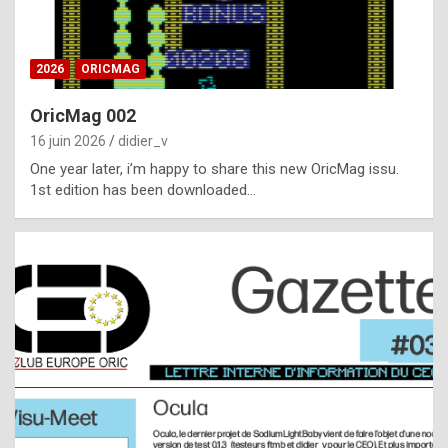
i
ff
2026
ORICMAG
i
c
OricMag 002
u
16 juin 2026
didier_v
l
One year later, i’m happy to share this new OricMag issu.
1st edition has been downloaded…
t
t
o
s
p
o
t
,
a