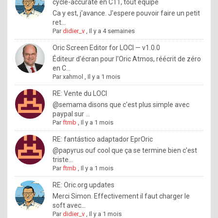
I
cycle-accurate en C11, tout équipé
Ca y est, j'avance. J'espere pouvoir faire un petit
f
ret...
y
Par
didier_v
,
Il y a 4 semaines
o
Oric Screen Editor for LOCI — v1.0.0
u
Éditeur d'écran pour l'Oric Atmos, réécrit de zéro
en C...
w
Par
xahmol
,
Il y a 1 mois
a
RE: Vente du LOCI
n
@semama disons que c'est plus simple avec
paypal sur ...
t
Par
ftmb
,
Il y a 1 mois
t
RE: fantástico adaptador EprOric
o
@papyrus ouf cool que ça se termine bien c'est
k
triste...
Par
ftmb
,
Il y a 1 mois
n
o
RE: Oric.org updates
Merci Simon. Effectivement il faut charger le
w
soft avec...
h
Par
didier_v
,
Il y a 1 mois