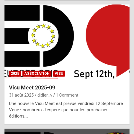
i
a
l
i
s
t
,
i
n
2025
ASSOCIATION
VISU
l
i
Visu Meet 2025-09
g
31 août 2025
didier_v
1 Comment
h
Une nouvelle Visu Meet est prévue vendredi 12 Septembre.
Venez nombreux.J’espere que pour les prochaines
t
éditions,…
o
f