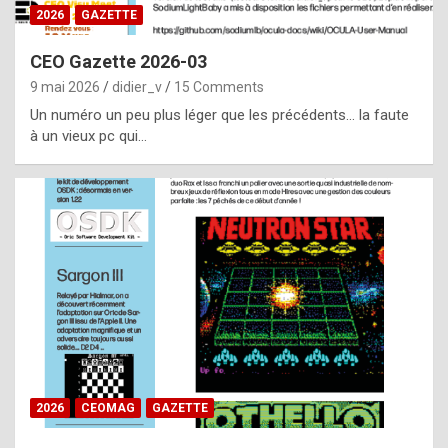
s
2026
GAZETTE
i
CEO Gazette 2026-03
d
9 mai 2026
didier_v
15 Comments
e
Un numéro un peu plus léger que les précédents… la faute
f
à un vieux pc qui…
r
o
m
m
a
y
b
e
b
2026
CEOMAG
GAZETTE
y
a