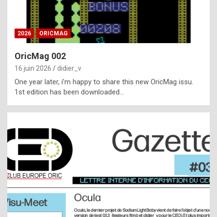
i
ff
2026
ORICMAG
i
c
OricMag 002
u
16 juin 2026
didier_v
l
One year later, i’m happy to share this new OricMag issu.
1st edition has been downloaded…
t
t
o
s
p
o
t
,
a