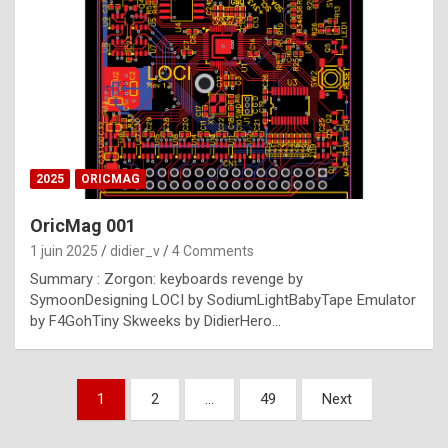
e
s
t
p
h
o
n
2025
ORICMAG
y
OricMag 001
R
1 juin 2025
didier_v
4 Comments
o
Summary : Zorgon: keyboards revenge by
l
SymoonDesigning LOCI by SodiumLightBabyTape Emulator
e
by F4GohTiny Skweeks by DidierHero…
x
a
Pagination
1
2
…
49
Next
r
des
e