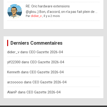
o
RE: Oric hardware extensions
w
@gliou ;) Bon, d'accord, on n'a pas fait plein de ...
Par
didier_v
,
Il y a 2 mois
o
f
t
e
Derniers Commentaires
n
didier_v
dans
CEO Gazette 2026-04
y
o
ylf22300
dans
CEO Gazette 2026-04
u
Kenneth
dans
CEO Gazette 2026-04
s
h
arzooooo
dans
CEO Gazette 2026-04
o
AlainP
dans
CEO Gazette 2026-04
u
l