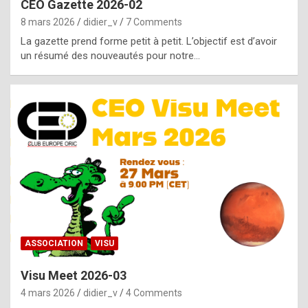
CEO Gazette 2026-02
g
8 mars 2026
didier_v
7 Comments
e
La gazette prend forme petit à petit. L’objectif est d’avoir
n
un résumé des nouveautés pour notre…
u
i
n
e
R
o
l
e
x
ASSOCIATION
VISU
r
Visu Meet 2026-03
e
4 mars 2026
didier_v
4 Comments
p