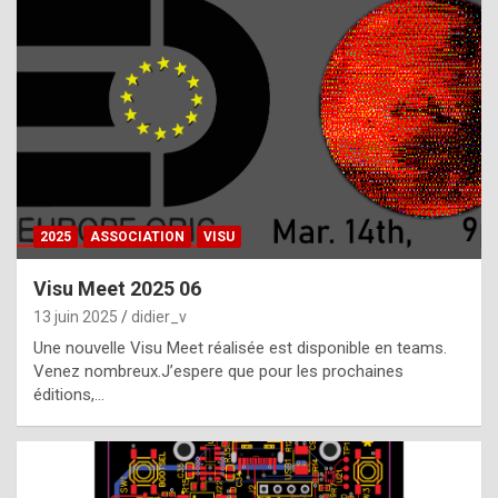
t
h
e
f
a
c
t
2025
ASSOCIATION
VISU
t
h
Visu Meet 2025 06
a
13 juin 2025
didier_v
t
Une nouvelle Visu Meet réalisée est disponible en teams.
t
Venez nombreux.J’espere que pour les prochaines
éditions,…
h
e
b