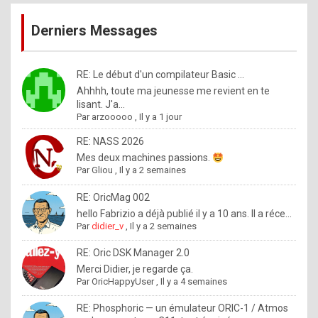
publications
9
Derniers Messages
5
%
m
RE: Le début d'un compilateur Basic ...
Ahhhh, toute ma jeunesse me revient en te
a
lisant. J'a...
d
Par
arzooooo
,
Il y a 1 jour
e
RE: NASS 2026
b
Mes deux machines passions.
Par
Gliou
,
Il y a 2 semaines
y
R
RE: OricMag 002
hello Fabrizio a déjà publié il y a 10 ans. Il a réce...
o
Par
didier_v
,
Il y a 2 semaines
l
RE: Oric DSK Manager 2.0
e
Merci Didier, je regarde ça.
x
Par
OricHappyUser
,
Il y a 4 semaines
.
RE: Phosphoric — un émulateur ORIC-1 / Atmos