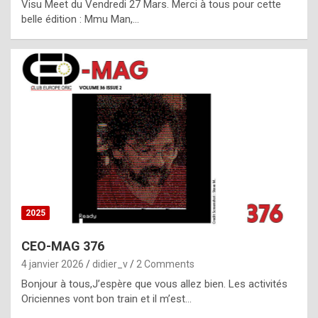
Visu Meet du Vendredi 27 Mars. Merci à tous pour cette
l
belle édition : Mmu Man,…
i
c
a
h
i
s
t
o
r
y
2025
s
CEO-MAG 376
p
4 janvier 2026
didier_v
2 Comments
e
Bonjour à tous,J’espère que vous allez bien. Les activités
c
Oriciennes vont bon train et il m’est…