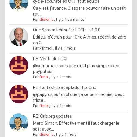
I
cycle-accurate en C11, tout équipé
Ca y est, j'avance. J'espere pouvoir faire un petit
f
ret...
y
Par
didier_v
,
Il y a 4 semaines
o
Oric Screen Editor for LOCI — v1.0.0
u
Éditeur d'écran pour l'Oric Atmos, réécrit de zéro
en C...
w
Par
xahmol
,
Il y a 1 mois
a
RE: Vente du LOCI
n
@semama disons que c'est plus simple avec
paypal sur ...
t
Par
ftmb
,
Il y a 1 mois
t
RE: fantástico adaptador EprOric
o
@papyrus ouf cool que ça se termine bien c'est
k
triste...
Par
ftmb
,
Il y a 1 mois
n
o
RE: Oric.org updates
Merci Simon. Effectivement il faut charger le
w
soft avec...
h
Par
didier_v
,
Il y a 1 mois