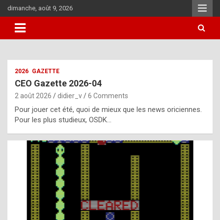
Skip
dimanche, août 9, 2026
to
content
i
2026
GAZETTE
t
CEO Gazette 2026-04
r
2 août 2026
didier_v
6 Comments
e
Pour jouer cet été, quoi de mieux que les news oriciennes.
g
Pour les plus studieux, OSDK…
u
l
a
r
l
y
d