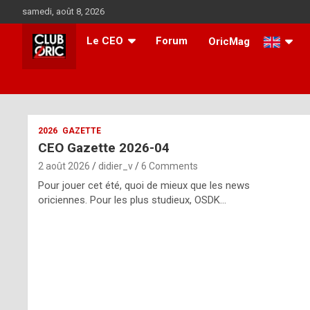
Skip
samedi, août 8, 2026
to
content
Le CEO
Forum
OricMag
i
2026
GAZETTE
CEO Gazette 2026-04
t
2 août 2026
didier_v
6 Comments
r
Pour jouer cet été, quoi de mieux que les news
e
oriciennes. Pour les plus studieux, OSDK…
g
u
l
a