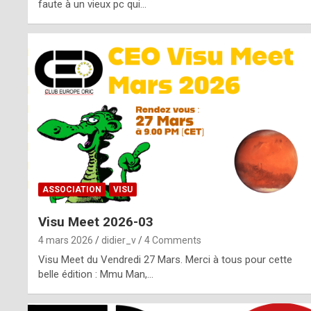
o
faute à un vieux pc qui…
s
p
o
t
,
a
s
ASSOCIATION
VISU
i
Visu Meet 2026-03
d
4 mars 2026
didier_v
4 Comments
e
Visu Meet du Vendredi 27 Mars. Merci à tous pour cette
belle édition : Mmu Man,…
f
r