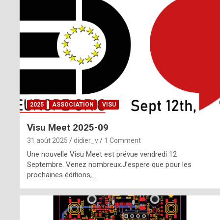
o
m
m
a
y
b
2025
ASSOCIATION
VISU
e
Visu Meet 2025-09
b
31 août 2025
didier_v
1 Comment
y
Une nouvelle Visu Meet est prévue vendredi 12
Septembre. Venez nombreux.J’espere que pour les
a
prochaines éditions,…
g
e