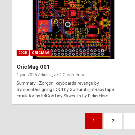
n
u
i
n
e
2025
ORICMAG
R
OricMag 001
o
1 juin 2025
didier_v
4 Comments
l
Summary : Zorgon: keyboards revenge by
e
SymoonDesigning LOCI by SodiumLightBabyTape
Emulator by F4GohTiny Skweeks by DidierHero…
x
r
Pagination
e
1
2
…
des
p