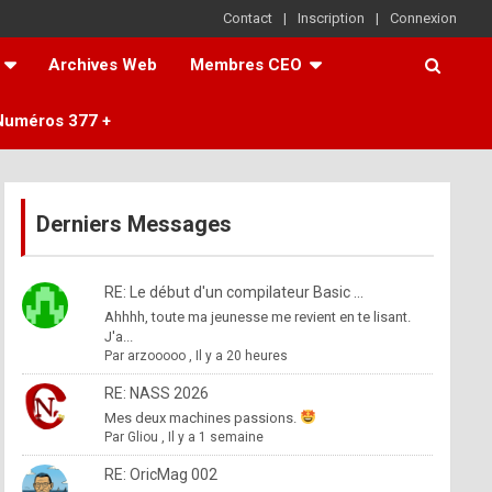
Contact
Inscription
Connexion
Archives Web
Membres CEO
Numéros 377 +
Derniers Messages
RE: Le début d'un compilateur Basic ...
Ahhhh, toute ma jeunesse me revient en te lisant.
J'a...
Par
arzooooo
,
Il y a 20 heures
RE: NASS 2026
Mes deux machines passions.
Par
Gliou
,
Il y a 1 semaine
RE: OricMag 002