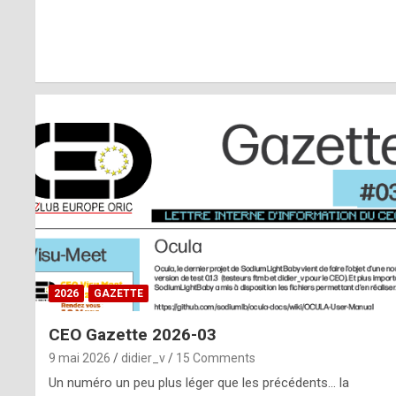
r
l
y
d
i
ff
i
c
u
2026
GAZETTE
l
CEO Gazette 2026-03
t
9 mai 2026
didier_v
15 Comments
t
Un numéro un peu plus léger que les précédents… la