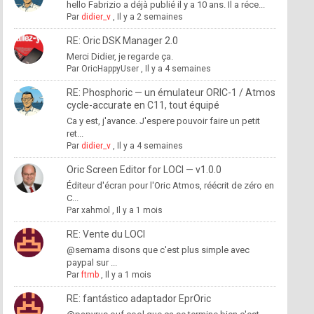
hello Fabrizio a déjà publié il y a 10 ans. Il a réce...
Par
didier_v
,
Il y a 2 semaines
RE: Oric DSK Manager 2.0
Merci Didier, je regarde ça.
Par
OricHappyUser
,
Il y a 4 semaines
RE: Phosphoric — un émulateur ORIC-1 / Atmos
cycle-accurate en C11, tout équipé
Ca y est, j'avance. J'espere pouvoir faire un petit
ret...
Par
didier_v
,
Il y a 4 semaines
Oric Screen Editor for LOCI — v1.0.0
Éditeur d'écran pour l'Oric Atmos, réécrit de zéro en
C...
Par
xahmol
,
Il y a 1 mois
RE: Vente du LOCI
@semama disons que c'est plus simple avec
paypal sur ...
Par
ftmb
,
Il y a 1 mois
RE: fantástico adaptador EprOric