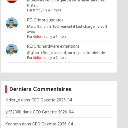
@papyrus ouf cool que ça se termine bien c'est
triste...
Par
ftmb
,
Il y a 1 mois
RE: Oric.org updates
Merci Simon. Effectivement il faut charger le soft
avec...
Par
didier_v
,
Il y a 1 mois
RE: Oric hardware extensions
@gliou ;) Bon, d'accord, on n'a pas fait plein de ...
Par
didier_v
,
Il y a 2 mois
Derniers Commentaires
didier_v
dans
CEO Gazette 2026-04
ylf22300
dans
CEO Gazette 2026-04
Kenneth
dans
CEO Gazette 2026-04