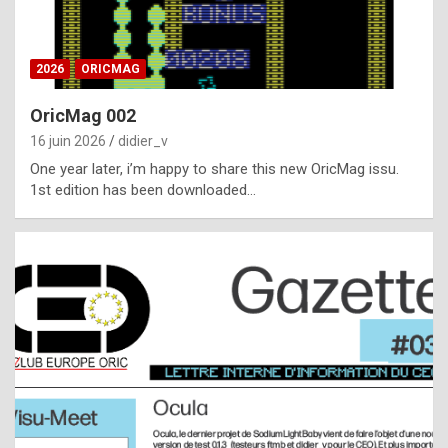
i
ff
2026
ORICMAG
i
c
OricMag 002
u
16 juin 2026
didier_v
l
One year later, i’m happy to share this new OricMag issu.
1st edition has been downloaded…
t
t
o
s
p
o
t
,
a