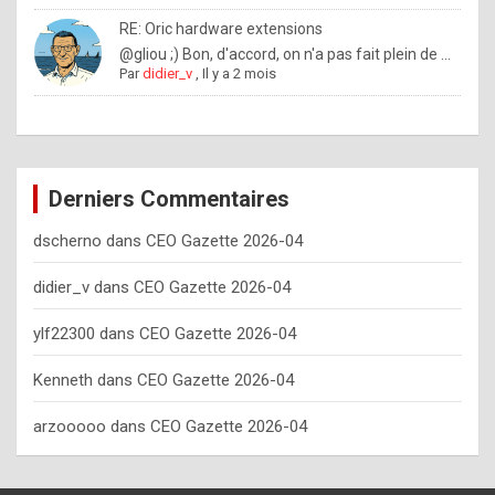
o
RE: Oric hardware extensions
w
@gliou ;) Bon, d'accord, on n'a pas fait plein de ...
Par
didier_v
,
Il y a 2 mois
o
f
t
e
Derniers Commentaires
n
dscherno
dans
CEO Gazette 2026-04
y
o
didier_v
dans
CEO Gazette 2026-04
u
ylf22300
dans
CEO Gazette 2026-04
s
h
Kenneth
dans
CEO Gazette 2026-04
o
arzooooo
dans
CEO Gazette 2026-04
u
l