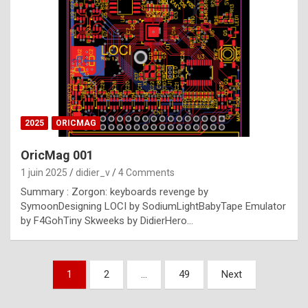
e
s
t
p
h
o
n
2025
ORICMAG
y
OricMag 001
R
1 juin 2025
didier_v
4 Comments
o
Summary : Zorgon: keyboards revenge by
l
SymoonDesigning LOCI by SodiumLightBabyTape Emulator
e
by F4GohTiny Skweeks by DidierHero…
x
a
Pagination
1
2
…
49
Next
r
des
e