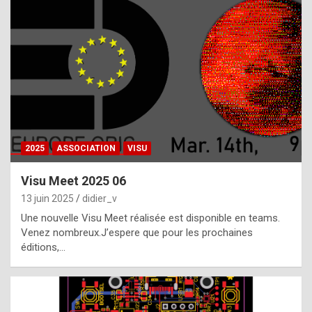
t
h
e
f
a
c
t
2025
ASSOCIATION
VISU
t
h
Visu Meet 2025 06
a
13 juin 2025
didier_v
t
Une nouvelle Visu Meet réalisée est disponible en teams.
t
Venez nombreux.J’espere que pour les prochaines
éditions,…
h
e
b