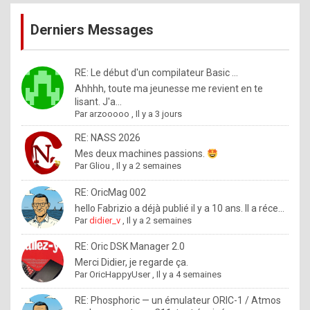
publications
9
Derniers Messages
5
%
m
RE: Le début d'un compilateur Basic ...
Ahhhh, toute ma jeunesse me revient en te
a
lisant. J'a...
d
Par
arzooooo
,
Il y a 3 jours
e
RE: NASS 2026
b
Mes deux machines passions.
Par
Gliou
,
Il y a 2 semaines
y
R
RE: OricMag 002
hello Fabrizio a déjà publié il y a 10 ans. Il a réce...
o
Par
didier_v
,
Il y a 2 semaines
l
RE: Oric DSK Manager 2.0
e
Merci Didier, je regarde ça.
x
Par
OricHappyUser
,
Il y a 4 semaines
.
RE: Phosphoric — un émulateur ORIC-1 / Atmos