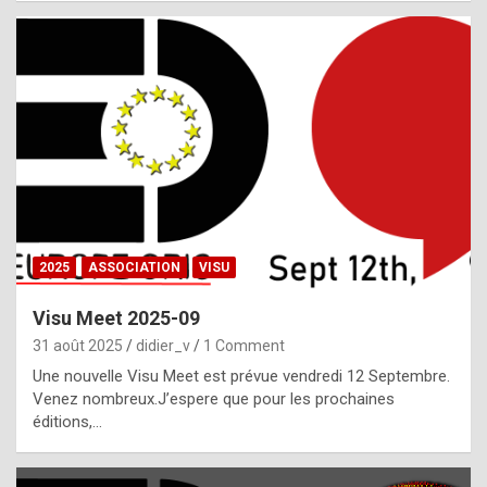
i
a
l
i
s
t
,
i
n
2025
ASSOCIATION
VISU
l
i
Visu Meet 2025-09
g
31 août 2025
didier_v
1 Comment
h
Une nouvelle Visu Meet est prévue vendredi 12 Septembre.
Venez nombreux.J’espere que pour les prochaines
t
éditions,…
o
f