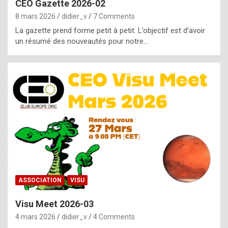
CEO Gazette 2026-02
g
8 mars 2026
didier_v
7 Comments
e
La gazette prend forme petit à petit. L’objectif est d’avoir
n
un résumé des nouveautés pour notre…
u
i
n
e
R
o
l
e
x
ASSOCIATION
VISU
r
Visu Meet 2026-03
e
4 mars 2026
didier_v
4 Comments
p