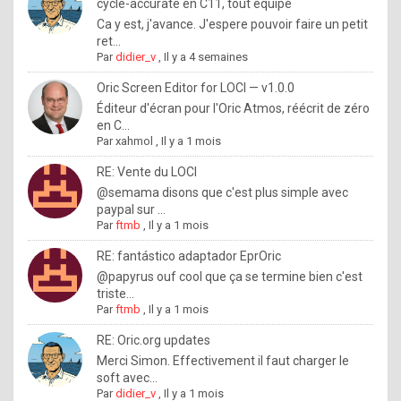
I
cycle-accurate en C11, tout équipé
Ca y est, j'avance. J'espere pouvoir faire un petit
f
ret...
y
Par
didier_v
,
Il y a 4 semaines
o
Oric Screen Editor for LOCI — v1.0.0
u
Éditeur d'écran pour l'Oric Atmos, réécrit de zéro
en C...
w
Par
xahmol
,
Il y a 1 mois
a
RE: Vente du LOCI
n
@semama disons que c'est plus simple avec
paypal sur ...
t
Par
ftmb
,
Il y a 1 mois
t
RE: fantástico adaptador EprOric
o
@papyrus ouf cool que ça se termine bien c'est
k
triste...
Par
ftmb
,
Il y a 1 mois
n
o
RE: Oric.org updates
Merci Simon. Effectivement il faut charger le
w
soft avec...
h
Par
didier_v
,
Il y a 1 mois