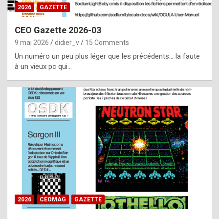
s
2026
GAZETTE
i
CEO Gazette 2026-03
d
9 mai 2026
didier_v
15 Comments
e
Un numéro un peu plus léger que les précédents… la faute
f
à un vieux pc qui…
r
o
m
m
a
y
b
e
b
2026
CEOMAG
GAZETTE
y
a