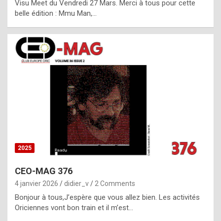
Visu Meet du Vendredi 27 Mars. Merci à tous pour cette
l
belle édition : Mmu Man,…
i
c
a
h
i
s
t
o
r
y
2025
s
CEO-MAG 376
p
4 janvier 2026
didier_v
2 Comments
e
Bonjour à tous,J’espère que vous allez bien. Les activités
c
Oriciennes vont bon train et il m’est…