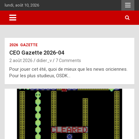
Skip
lundi, août 10, 2026
to
content
i
2026
GAZETTE
t
CEO Gazette 2026-04
r
2 août 2026
didier_v
7 Comments
e
Pour jouer cet été, quoi de mieux que les news oriciennes.
g
Pour les plus studieux, OSDK…
u
l
a
r
l
y
d