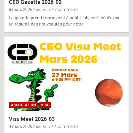
CEO Gazette 2026-02
g
8 mars 2026
didier_v
7 Comments
e
La gazette prend forme petit à petit. L’objectif est d’avoir
n
un résumé des nouveautés pour notre…
u
i
n
e
R
o
l
e
x
ASSOCIATION
VISU
r
Visu Meet 2026-03
e
4 mars 2026
didier_v
4 Comments
p