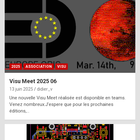
t
h
e
f
a
c
t
2025
ASSOCIATION
VISU
t
h
Visu Meet 2025 06
a
13 juin 2025
didier_v
t
Une nouvelle Visu Meet réalisée est disponible en teams.
t
Venez nombreux.J’espere que pour les prochaines
éditions,…
h
e
b