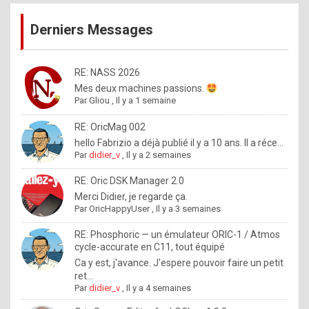
publications
9
Derniers Messages
5
%
m
RE: NASS 2026
Mes deux machines passions.
a
Par
Gliou
,
Il y a 1 semaine
d
RE: OricMag 002
e
hello Fabrizio a déjà publié il y a 10 ans. Il a réce...
b
Par
didier_v
,
Il y a 2 semaines
y
RE: Oric DSK Manager 2.0
R
Merci Didier, je regarde ça.
Par
OricHappyUser
,
Il y a 3 semaines
o
l
RE: Phosphoric — un émulateur ORIC-1 / Atmos
cycle-accurate en C11, tout équipé
e
Ca y est, j'avance. J'espere pouvoir faire un petit
x
ret...
Par
didier_v
,
Il y a 4 semaines
.