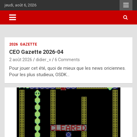
Skip
jeudi, août 6, 2026
to
content
i
2026
GAZETTE
t
CEO Gazette 2026-04
r
2 août 2026
didier_v
6 Comments
e
Pour jouer cet été, quoi de mieux que les news oriciennes.
g
Pour les plus studieux, OSDK…
u
l
a
r
l
y
d