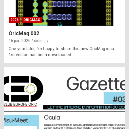
i
ff
2026
ORICMAG
i
c
OricMag 002
u
16 juin 2026
didier_v
l
One year later, i’m happy to share this new OricMag issu.
1st edition has been downloaded…
t
t
o
s
p
o
t
,
a