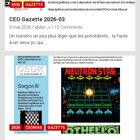
s
2026
GAZETTE
i
CEO Gazette 2026-03
d
9 mai 2026
didier_v
15 Comments
e
Un numéro un peu plus léger que les précédents… la faute
f
à un vieux pc qui…
r
o
m
m
a
y
b
e
b
2026
CEOMAG
GAZETTE
y
a