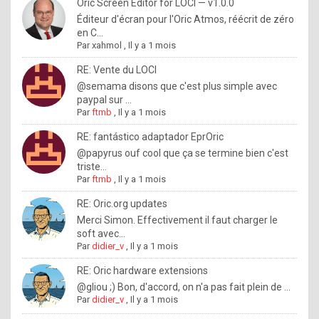
I
Oric Screen Editor for LOCI — v1.0.0
Éditeur d'écran pour l'Oric Atmos, réécrit de zéro
f
en C...
y
Par
xahmol
,
Il y a 1 mois
o
RE: Vente du LOCI
u
@semama disons que c'est plus simple avec
paypal sur ...
w
Par
ftmb
,
Il y a 1 mois
a
RE: fantástico adaptador EprOric
n
@papyrus ouf cool que ça se termine bien c'est
triste...
t
Par
ftmb
,
Il y a 1 mois
t
RE: Oric.org updates
o
Merci Simon. Effectivement il faut charger le
k
soft avec...
Par
didier_v
,
Il y a 1 mois
n
o
RE: Oric hardware extensions
@gliou ;) Bon, d'accord, on n'a pas fait plein de ...
w
Par
didier_v
,
Il y a 1 mois
h