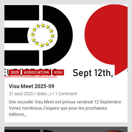
i
a
l
i
s
t
,
i
n
2025
ASSOCIATION
VISU
l
i
Visu Meet 2025-09
g
31 août 2025
didier_v
1 Comment
h
Une nouvelle Visu Meet est prévue vendredi 12 Septembre.
Venez nombreux.J’espere que pour les prochaines
t
éditions,…
o
f