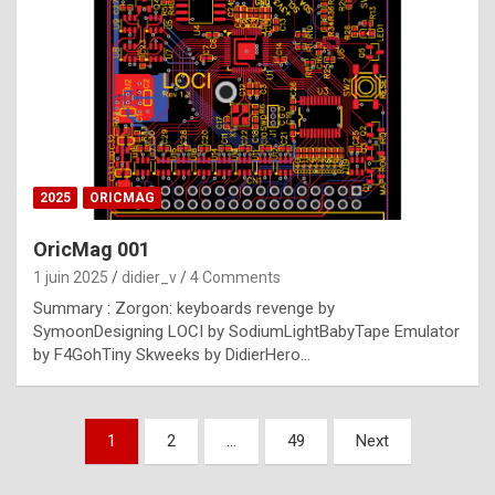
e
s
t
p
h
o
n
2025
ORICMAG
y
OricMag 001
R
1 juin 2025
didier_v
4 Comments
o
Summary : Zorgon: keyboards revenge by
l
SymoonDesigning LOCI by SodiumLightBabyTape Emulator
e
by F4GohTiny Skweeks by DidierHero…
x
a
Pagination
1
2
…
49
Next
r
des
e