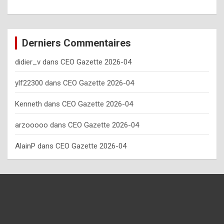
o
w
o
Derniers Commentaires
f
didier_v
dans
CEO Gazette 2026-04
t
e
ylf22300
dans
CEO Gazette 2026-04
n
Kenneth
dans
CEO Gazette 2026-04
y
arzooooo
dans
CEO Gazette 2026-04
o
u
AlainP
dans
CEO Gazette 2026-04
s
h
o
u
l