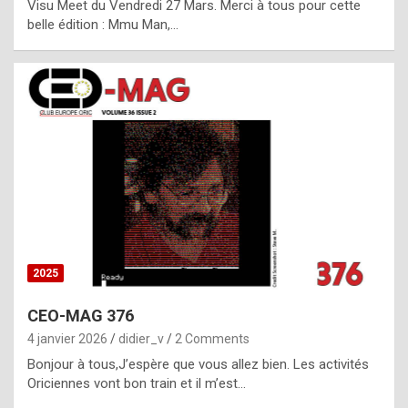
Visu Meet du Vendredi 27 Mars. Merci à tous pour cette
l
belle édition : Mmu Man,…
i
c
a
h
i
s
t
o
r
y
2025
s
CEO-MAG 376
p
4 janvier 2026
didier_v
2 Comments
e
Bonjour à tous,J’espère que vous allez bien. Les activités
c
Oriciennes vont bon train et il m’est…