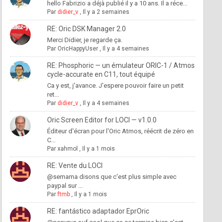
hello Fabrizio a déjà publié il y a 10 ans. Il a réce...
Par
didier_v
,
Il y a 2 semaines
RE: Oric DSK Manager 2.0
Merci Didier, je regarde ça.
Par
OricHappyUser
,
Il y a 4 semaines
RE: Phosphoric — un émulateur ORIC-1 / Atmos
cycle-accurate en C11, tout équipé
Ca y est, j'avance. J'espere pouvoir faire un petit
ret...
Par
didier_v
,
Il y a 4 semaines
Oric Screen Editor for LOCI — v1.0.0
Éditeur d'écran pour l'Oric Atmos, réécrit de zéro en
C...
Par
xahmol
,
Il y a 1 mois
RE: Vente du LOCI
@semama disons que c'est plus simple avec
paypal sur ...
Par
ftmb
,
Il y a 1 mois
RE: fantástico adaptador EprOric