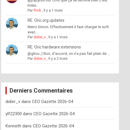
@papyrus ouf cool que ça se termine bien c'est
triste...
Par
ftmb
,
Il y a 1 mois
RE: Oric.org updates
Merci Simon. Effectivement il faut charger le soft
avec...
Par
didier_v
,
Il y a 1 mois
RE: Oric hardware extensions
@gliou ;) Bon, d'accord, on n'a pas fait plein de ...
Par
didier_v
,
Il y a 2 mois
Derniers Commentaires
didier_v
dans
CEO Gazette 2026-04
ylf22300
dans
CEO Gazette 2026-04
Kenneth
dans
CEO Gazette 2026-04