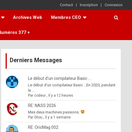
Contact
Inscription
Connexion
Archives Web
Membres CEO
Numéros 377 +
Derniers Messages
Le début d'un compilateur Basic ...
Le début d'un compilateur Basic ...En 2020, pendant
le ...
Par
codeur
,
Il y a 12 heures
RE: NASS 2026
Mes deux machines passions.
Par
Gliou
,
Il y a 1 semaine
RE: OricMag 002