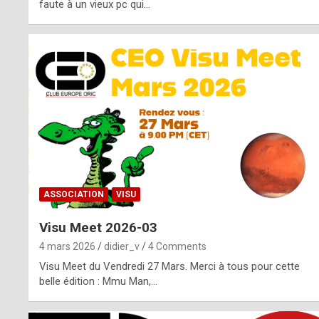
o
faute à un vieux pc qui…
s
p
o
t
,
a
s
ASSOCIATION
VISU
i
Visu Meet 2026-03
d
4 mars 2026
didier_v
4 Comments
e
Visu Meet du Vendredi 27 Mars. Merci à tous pour cette
belle édition : Mmu Man,…
f
r