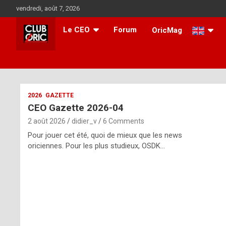
Skip
vendredi, août 7, 2026
to
content
Le CEO
Forum
OricMag
i
2026
GAZETTE
CEO Gazette 2026-04
t
2 août 2026
didier_v
6 Comments
r
Pour jouer cet été, quoi de mieux que les news
e
oriciennes. Pour les plus studieux, OSDK…
g
u
l
a