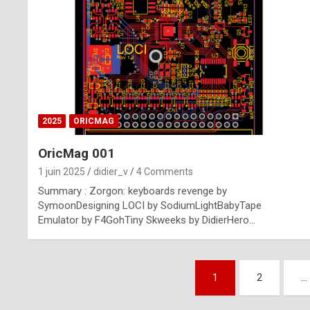
n
u
i
n
e
2025
ORICMAG
R
OricMag 001
o
1 juin 2025
didier_v
4 Comments
l
Summary : Zorgon: keyboards revenge by
e
SymoonDesigning LOCI by SodiumLightBabyTape
Emulator by F4GohTiny Skweeks by DidierHero…
x
r
Pagination
e
1
2
…
des
p