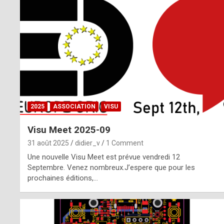
o
m
m
a
y
b
2025
ASSOCIATION
VISU
e
Visu Meet 2025-09
b
31 août 2025
didier_v
1 Comment
y
Une nouvelle Visu Meet est prévue vendredi 12
Septembre. Venez nombreux.J’espere que pour les
a
prochaines éditions,…
g
e