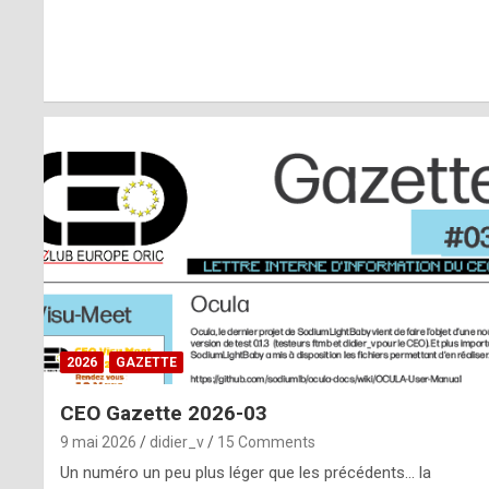
r
l
y
d
i
ff
i
c
u
2026
GAZETTE
l
CEO Gazette 2026-03
t
9 mai 2026
didier_v
15 Comments
t
Un numéro un peu plus léger que les précédents… la