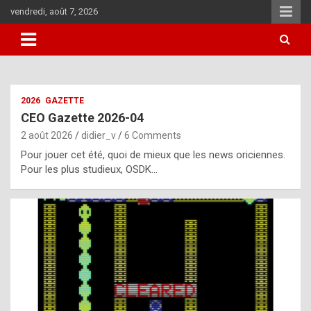
Skip
vendredi, août 7, 2026
to
content
i
2026
GAZETTE
t
CEO Gazette 2026-04
r
2 août 2026
didier_v
6 Comments
e
Pour jouer cet été, quoi de mieux que les news oriciennes.
g
Pour les plus studieux, OSDK…
u
l
a
r
l
y
d