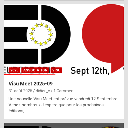
i
a
l
i
s
t
,
i
n
2025
ASSOCIATION
VISU
l
i
Visu Meet 2025-09
g
31 août 2025
didier_v
1 Comment
h
Une nouvelle Visu Meet est prévue vendredi 12 Septembre.
Venez nombreux.J’espere que pour les prochaines
t
éditions,…
o
f