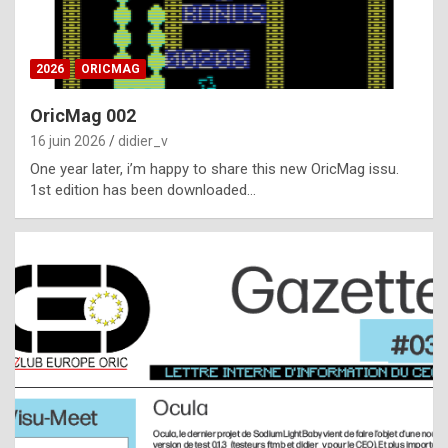
i
ff
2026
ORICMAG
i
c
OricMag 002
u
16 juin 2026
didier_v
l
One year later, i’m happy to share this new OricMag issu.
1st edition has been downloaded…
t
t
o
s
p
o
t
,
a