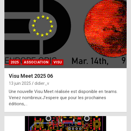
t
h
e
f
a
c
t
2025
ASSOCIATION
VISU
t
h
Visu Meet 2025 06
a
13 juin 2025
didier_v
t
Une nouvelle Visu Meet réalisée est disponible en teams.
t
Venez nombreux.J’espere que pour les prochaines
éditions,…
h
e
b