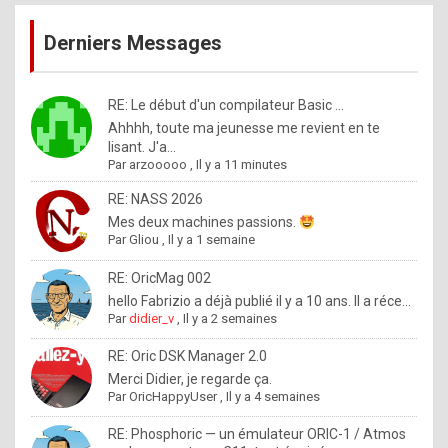
publications
9
Derniers Messages
5
%
m
RE: Le début d'un compilateur Basic ...
Ahhhh, toute ma jeunesse me revient en te
a
lisant. J'a...
d
Par
arzooooo
,
Il y a 11 minutes
e
RE: NASS 2026
b
Mes deux machines passions.
Par
Gliou
,
Il y a 1 semaine
y
R
RE: OricMag 002
hello Fabrizio a déjà publié il y a 10 ans. Il a réce...
o
Par
didier_v
,
Il y a 2 semaines
l
RE: Oric DSK Manager 2.0
e
Merci Didier, je regarde ça.
x
Par
OricHappyUser
,
Il y a 4 semaines
.
RE: Phosphoric — un émulateur ORIC-1 / Atmos