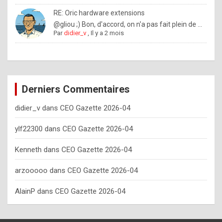
o
RE: Oric hardware extensions
w
@gliou ;) Bon, d'accord, on n'a pas fait plein de ...
Par
didier_v
,
Il y a 2 mois
o
f
t
e
Derniers Commentaires
n
didier_v
dans
CEO Gazette 2026-04
y
o
ylf22300
dans
CEO Gazette 2026-04
u
Kenneth
dans
CEO Gazette 2026-04
s
h
arzooooo
dans
CEO Gazette 2026-04
o
AlainP
dans
CEO Gazette 2026-04
u
l