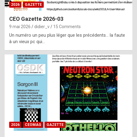
s
2026
GAZETTE
i
CEO Gazette 2026-03
d
9 mai 2026
didier_v
15 Comments
e
Un numéro un peu plus léger que les précédents… la faute
f
à un vieux pc qui…
r
o
m
m
a
y
b
e
b
2026
CEOMAG
GAZETTE
y
a