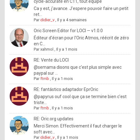
I
cycle-accurate en C11, tout équipé
Ca y est, j'avance. J'espere pouvoir faire un petit
f
ret...
y
Par
didier_v
,
Il y a 4 semaines
o
Oric Screen Editor for LOCI — v1.0.0
u
Éditeur d'écran pour l'Oric Atmos, réécrit de zéro
en C...
w
Par
xahmol
,
Il y a 1 mois
a
RE: Vente du LOCI
n
@semama disons que c'est plus simple avec
paypal sur ...
t
Par
ftmb
,
Il y a 1 mois
t
RE: fantástico adaptador EprOric
o
@papyrus ouf cool que ça se termine bien c'est
k
triste...
Par
ftmb
,
Il y a 1 mois
n
o
RE: Oric.org updates
Merci Simon. Effectivement il faut charger le
w
soft avec...
h
Par
didier_v
,
Il y a 1 mois