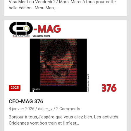
Visu Meet du Vendredi 27 Mars. Merci à tous pour cette
l
belle édition : Mmu Man,…
i
c
a
h
i
s
t
o
r
y
2025
s
CEO-MAG 376
p
4 janvier 2026
didier_v
2 Comments
e
Bonjour à tous,J’espère que vous allez bien. Les activités
c
Oriciennes vont bon train et il m’est…