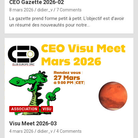
CEO Gazette 2026-02
g
8 mars 2026
didier_v
7 Comments
e
La gazette prend forme petit à petit. L’objectif est d’avoir
n
un résumé des nouveautés pour notre…
u
i
n
e
R
o
l
e
x
ASSOCIATION
VISU
r
Visu Meet 2026-03
e
4 mars 2026
didier_v
4 Comments
p