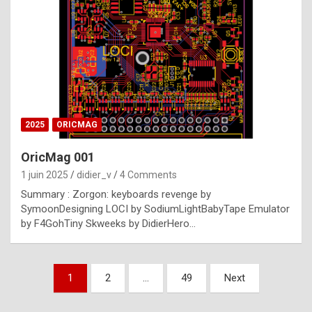
e
s
t
p
h
o
n
2025
ORICMAG
y
OricMag 001
R
1 juin 2025
didier_v
4 Comments
o
Summary : Zorgon: keyboards revenge by
l
SymoonDesigning LOCI by SodiumLightBabyTape Emulator
e
by F4GohTiny Skweeks by DidierHero…
x
a
Pagination
1
2
…
49
Next
r
des
e