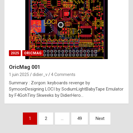
e
s
t
p
h
o
n
2025
ORICMAG
y
OricMag 001
R
1 juin 2025
didier_v
4 Comments
o
Summary : Zorgon: keyboards revenge by
l
SymoonDesigning LOCI by SodiumLightBabyTape Emulator
e
by F4GohTiny Skweeks by DidierHero…
x
a
Pagination
1
2
…
49
Next
r
des
e