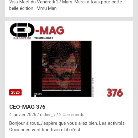
Visu Meet du Vendredi 27 Mars. Merci à tous pour cette
l
belle édition : Mmu Man,…
i
c
a
h
i
s
t
o
r
y
2025
s
CEO-MAG 376
p
4 janvier 2026
didier_v
2 Comments
e
Bonjour à tous,J’espère que vous allez bien. Les activités
c
Oriciennes vont bon train et il m’est…