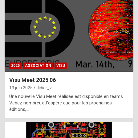
t
h
e
f
a
c
t
2025
ASSOCIATION
VISU
t
h
Visu Meet 2025 06
a
13 juin 2025
didier_v
t
Une nouvelle Visu Meet réalisée est disponible en teams.
t
Venez nombreux.J’espere que pour les prochaines
éditions,…
h
e
b