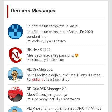
publications
9
Derniers Messages
5
%
m
Le début d'un compilateur Basic ...
Le début d'un compilateur Basic ...En 2020,
a
pendant le ...
d
Par
codeur
,
Il y a 11 heures
e
RE: NASS 2026
b
Mes deux machines passions.
Par
Gliou
,
Il y a 1 semaine
y
R
RE: OricMag 002
hello Fabrizio a déjà publié il y a 10 ans. Il a réce...
o
Par
didier_v
,
Il y a 2 semaines
l
RE: Oric DSK Manager 2.0
e
Merci Didier, je regarde ça.
x
Par
OricHappyUser
,
Il y a 4 semaines
.
RE: Phosphoric — un émulateur ORIC-1 / Atmos