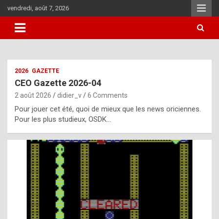
Skip
vendredi, août 7, 2026
to
content
i
2026
GAZETTE
t
CEO Gazette 2026-04
r
2 août 2026
didier_v
6 Comments
e
Pour jouer cet été, quoi de mieux que les news oriciennes.
g
Pour les plus studieux, OSDK…
u
l
a
r
l
y
d