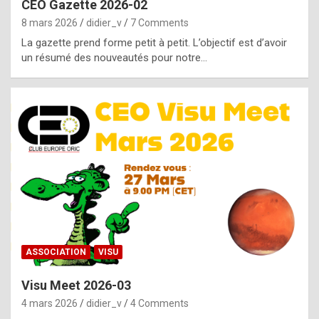
CEO Gazette 2026-02
g
8 mars 2026
didier_v
7 Comments
e
La gazette prend forme petit à petit. L’objectif est d’avoir
n
un résumé des nouveautés pour notre…
u
i
n
e
R
o
l
e
x
ASSOCIATION
VISU
r
Visu Meet 2026-03
e
4 mars 2026
didier_v
4 Comments
p