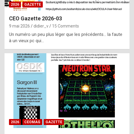
s
2026
GAZETTE
i
CEO Gazette 2026-03
d
9 mai 2026
didier_v
15 Comments
e
Un numéro un peu plus léger que les précédents… la faute
f
à un vieux pc qui…
r
o
m
m
a
y
b
e
b
2026
CEOMAG
GAZETTE
y
a