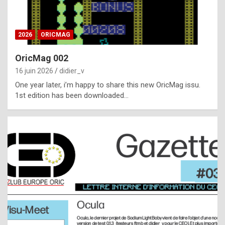
i
ff
2026
ORICMAG
i
c
OricMag 002
u
16 juin 2026
didier_v
l
One year later, i’m happy to share this new OricMag issu.
1st edition has been downloaded…
t
t
o
s
p
o
t
,
a