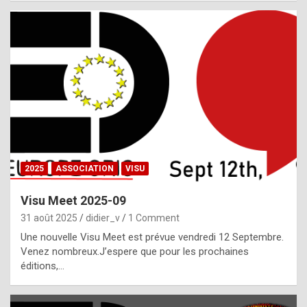
i
a
l
i
s
t
,
i
n
2025
ASSOCIATION
VISU
l
i
Visu Meet 2025-09
g
31 août 2025
didier_v
1 Comment
h
Une nouvelle Visu Meet est prévue vendredi 12 Septembre.
Venez nombreux.J’espere que pour les prochaines
t
éditions,…
o
f