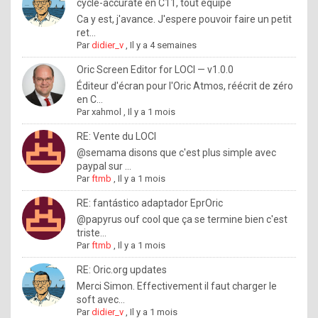
I
cycle-accurate en C11, tout équipé
Ca y est, j'avance. J'espere pouvoir faire un petit
f
ret...
y
Par
didier_v
,
Il y a 4 semaines
o
Oric Screen Editor for LOCI — v1.0.0
u
Éditeur d'écran pour l'Oric Atmos, réécrit de zéro
en C...
w
Par
xahmol
,
Il y a 1 mois
a
RE: Vente du LOCI
n
@semama disons que c'est plus simple avec
paypal sur ...
t
Par
ftmb
,
Il y a 1 mois
t
RE: fantástico adaptador EprOric
o
@papyrus ouf cool que ça se termine bien c'est
k
triste...
Par
ftmb
,
Il y a 1 mois
n
o
RE: Oric.org updates
Merci Simon. Effectivement il faut charger le
w
soft avec...
h
Par
didier_v
,
Il y a 1 mois