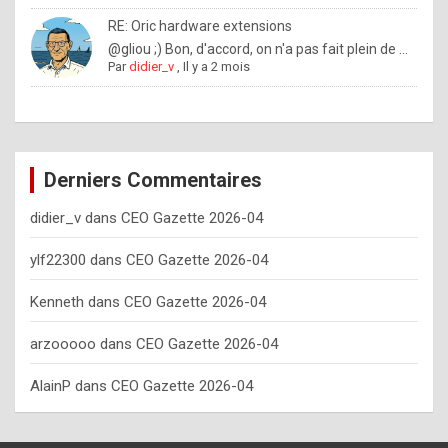
o
RE: Oric hardware extensions
w
@gliou ;) Bon, d'accord, on n'a pas fait plein de ...
Par
didier_v
,
Il y a 2 mois
o
f
t
e
Derniers Commentaires
n
didier_v
dans
CEO Gazette 2026-04
y
o
ylf22300
dans
CEO Gazette 2026-04
u
Kenneth
dans
CEO Gazette 2026-04
s
h
arzooooo
dans
CEO Gazette 2026-04
o
AlainP
dans
CEO Gazette 2026-04
u
l