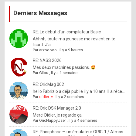
publications
9
Derniers Messages
5
%
m
RE: Le début d'un compilateur Basic ...
Ahhhh, toute ma jeunesse me revient en te
a
lisant. J'a...
d
Par
arzooooo
,
Il y a 9 heures
e
RE: NASS 2026
b
Mes deux machines passions.
Par
Gliou
,
Il y a 1 semaine
y
R
RE: OricMag 002
hello Fabrizio a déjà publié il y a 10 ans. Il a réce...
o
Par
didier_v
,
Il y a 2 semaines
l
RE: Oric DSK Manager 2.0
e
Merci Didier, je regarde ça.
x
Par
OricHappyUser
,
Il y a 4 semaines
.
RE: Phosphoric — un émulateur ORIC-1 / Atmos