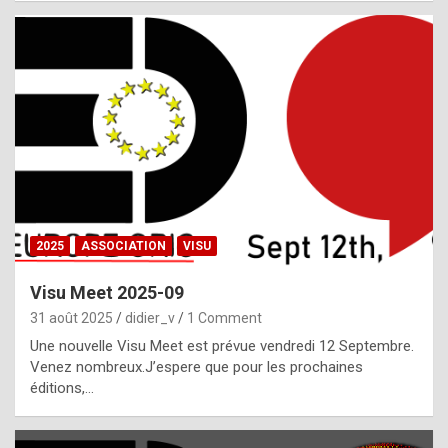
i
a
l
i
s
t
,
i
n
2025
ASSOCIATION
VISU
l
i
Visu Meet 2025-09
g
31 août 2025
didier_v
1 Comment
h
Une nouvelle Visu Meet est prévue vendredi 12 Septembre.
Venez nombreux.J’espere que pour les prochaines
t
éditions,…
o
f