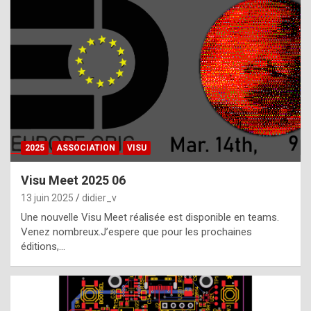
t
h
e
f
a
c
t
2025
ASSOCIATION
VISU
t
h
Visu Meet 2025 06
a
13 juin 2025
didier_v
t
Une nouvelle Visu Meet réalisée est disponible en teams.
t
Venez nombreux.J’espere que pour les prochaines
éditions,…
h
e
b