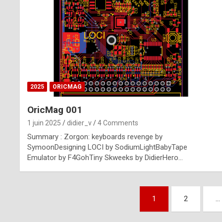
n
u
i
n
e
2025
ORICMAG
R
OricMag 001
o
1 juin 2025
didier_v
4 Comments
l
Summary : Zorgon: keyboards revenge by
e
SymoonDesigning LOCI by SodiumLightBabyTape
Emulator by F4GohTiny Skweeks by DidierHero…
x
r
Pagination
e
1
2
…
des
p