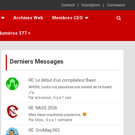
Contact
Inscription
Connexion
Archives Web
Membres CEO
Numéros 377 +
Derniers Messages
RE: Le début d'un compilateur Basic ...
Ahhhh, toute ma jeunesse me revient en te lisant.
J'a...
Par
arzooooo
,
Il y a 1 jour
RE: NASS 2026
Mes deux machines passions.
Par
Gliou
,
Il y a 1 semaine
RE: OricMag 002