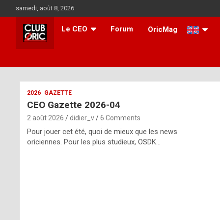
Skip
samedi, août 8, 2026
to
content
Le CEO
Forum
OricMag
i
2026
GAZETTE
CEO Gazette 2026-04
t
2 août 2026
didier_v
6 Comments
r
Pour jouer cet été, quoi de mieux que les news
e
oriciennes. Pour les plus studieux, OSDK…
g
u
l
a