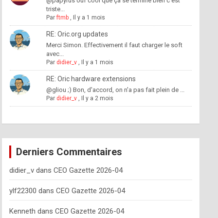
@papyrus ouf cool que ça se termine bien c'est
triste...
Par
ftmb
,
Il y a 1 mois
RE: Oric.org updates
Merci Simon. Effectivement il faut charger le soft
avec...
Par
didier_v
,
Il y a 1 mois
RE: Oric hardware extensions
@gliou ;) Bon, d'accord, on n'a pas fait plein de ...
Par
didier_v
,
Il y a 2 mois
Derniers Commentaires
didier_v
dans
CEO Gazette 2026-04
ylf22300
dans
CEO Gazette 2026-04
Kenneth
dans
CEO Gazette 2026-04