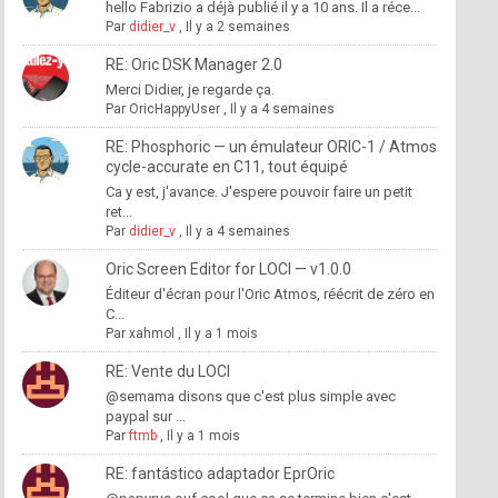
hello Fabrizio a déjà publié il y a 10 ans. Il a réce...
Par
didier_v
,
Il y a 2 semaines
RE: Oric DSK Manager 2.0
Merci Didier, je regarde ça.
Par
OricHappyUser
,
Il y a 4 semaines
RE: Phosphoric — un émulateur ORIC-1 / Atmos
cycle-accurate en C11, tout équipé
Ca y est, j'avance. J'espere pouvoir faire un petit
ret...
Par
didier_v
,
Il y a 4 semaines
Oric Screen Editor for LOCI — v1.0.0
Éditeur d'écran pour l'Oric Atmos, réécrit de zéro en
C...
Par
xahmol
,
Il y a 1 mois
RE: Vente du LOCI
@semama disons que c'est plus simple avec
paypal sur ...
Par
ftmb
,
Il y a 1 mois
RE: fantástico adaptador EprOric