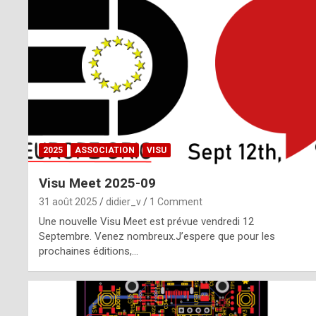
o
m
m
a
y
b
2025
ASSOCIATION
VISU
e
Visu Meet 2025-09
b
31 août 2025
didier_v
1 Comment
y
Une nouvelle Visu Meet est prévue vendredi 12
Septembre. Venez nombreux.J’espere que pour les
a
prochaines éditions,…
g
e