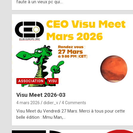
o
faute à un vieux pc qui…
s
p
o
t
,
a
s
ASSOCIATION
VISU
i
Visu Meet 2026-03
d
4 mars 2026
didier_v
4 Comments
e
Visu Meet du Vendredi 27 Mars. Merci à tous pour cette
belle édition : Mmu Man,…
f
r