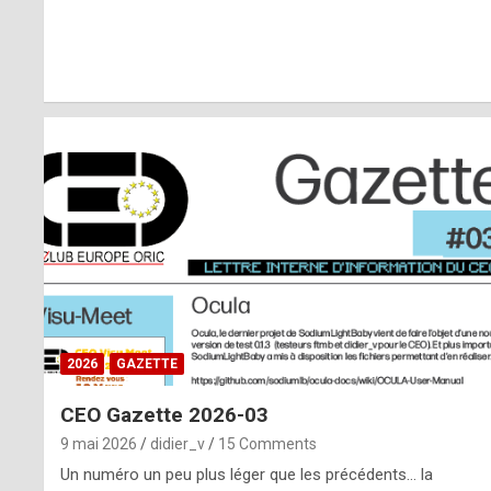
r
l
y
d
i
ff
i
c
u
2026
GAZETTE
l
CEO Gazette 2026-03
t
9 mai 2026
didier_v
15 Comments
t
Un numéro un peu plus léger que les précédents… la