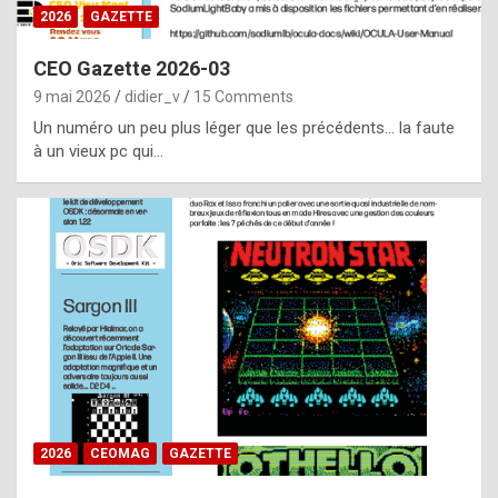
s
2026
GAZETTE
i
CEO Gazette 2026-03
d
9 mai 2026
didier_v
15 Comments
e
Un numéro un peu plus léger que les précédents… la faute
f
à un vieux pc qui…
r
o
m
m
a
y
b
e
b
2026
CEOMAG
GAZETTE
y
a