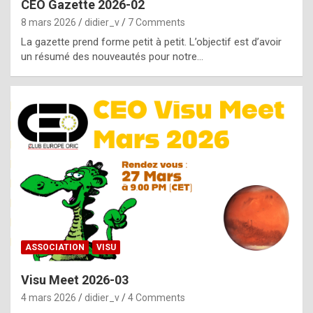
CEO Gazette 2026-02
g
8 mars 2026
didier_v
7 Comments
e
La gazette prend forme petit à petit. L’objectif est d’avoir
n
un résumé des nouveautés pour notre…
u
i
n
e
R
o
l
e
x
ASSOCIATION
VISU
r
Visu Meet 2026-03
e
4 mars 2026
didier_v
4 Comments
p