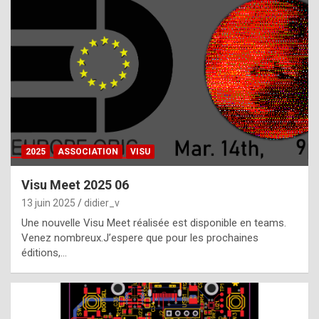
t
h
e
f
a
c
t
2025
ASSOCIATION
VISU
t
h
Visu Meet 2025 06
a
13 juin 2025
didier_v
t
Une nouvelle Visu Meet réalisée est disponible en teams.
t
Venez nombreux.J’espere que pour les prochaines
éditions,…
h
e
b