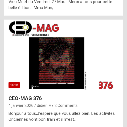
Visu Meet du Vendredi 27 Mars. Merci à tous pour cette
l
belle édition : Mmu Man,…
i
c
a
h
i
s
t
o
r
y
2025
s
CEO-MAG 376
p
4 janvier 2026
didier_v
2 Comments
e
Bonjour à tous,J’espère que vous allez bien. Les activités
c
Oriciennes vont bon train et il m’est…