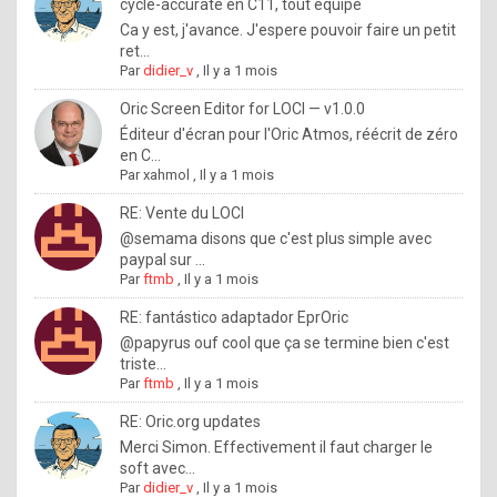
I
cycle-accurate en C11, tout équipé
Ca y est, j'avance. J'espere pouvoir faire un petit
f
ret...
y
Par
didier_v
,
Il y a 1 mois
o
Oric Screen Editor for LOCI — v1.0.0
u
Éditeur d'écran pour l'Oric Atmos, réécrit de zéro
en C...
w
Par
xahmol
,
Il y a 1 mois
a
RE: Vente du LOCI
n
@semama disons que c'est plus simple avec
paypal sur ...
t
Par
ftmb
,
Il y a 1 mois
t
RE: fantástico adaptador EprOric
o
@papyrus ouf cool que ça se termine bien c'est
k
triste...
Par
ftmb
,
Il y a 1 mois
n
o
RE: Oric.org updates
Merci Simon. Effectivement il faut charger le
w
soft avec...
h
Par
didier_v
,
Il y a 1 mois