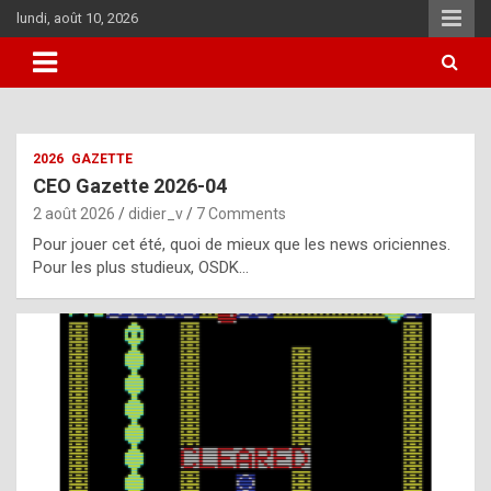
Skip
lundi, août 10, 2026
to
content
i
2026
GAZETTE
t
CEO Gazette 2026-04
r
2 août 2026
didier_v
7 Comments
e
Pour jouer cet été, quoi de mieux que les news oriciennes.
g
Pour les plus studieux, OSDK…
u
l
a
r
l
y
d