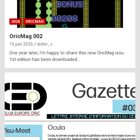
i
ff
2026
ORICMAG
i
c
OricMag 002
u
16 juin 2026
didier_v
l
One year later, i’m happy to share this new OricMag issu.
1st edition has been downloaded…
t
t
o
s
p
o
t
,
a