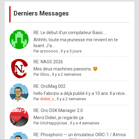
publications
9
Derniers Messages
5
%
m
RE: Le début d'un compilateur Basic ...
Ahhhh, toute ma jeunesse me revient en te
a
lisant. J'a...
d
Par
arzooooo
,
Il y a 3 jours
e
RE: NASS 2026
b
Mes deux machines passions.
Par
Gliou
,
Il y a 2 semaines
y
R
RE: OricMag 002
hello Fabrizio a déjà publié il y a 10 ans. Il a réce...
o
Par
didier_v
,
Il y a 2 semaines
l
RE: Oric DSK Manager 2.0
e
Merci Didier, je regarde ça.
x
Par
OricHappyUser
,
Il y a 4 semaines
.
RE: Phosphoric — un émulateur ORIC-1 / Atmos