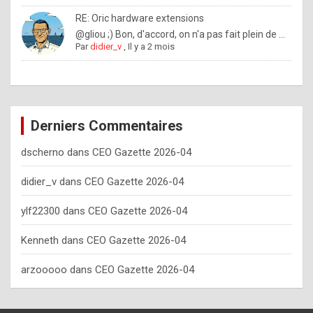
o
RE: Oric hardware extensions
w
@gliou ;) Bon, d'accord, on n'a pas fait plein de ...
Par
didier_v
,
Il y a 2 mois
o
f
t
e
Derniers Commentaires
n
dscherno
dans
CEO Gazette 2026-04
y
o
didier_v
dans
CEO Gazette 2026-04
u
ylf22300
dans
CEO Gazette 2026-04
s
h
Kenneth
dans
CEO Gazette 2026-04
o
arzooooo
dans
CEO Gazette 2026-04
u
l