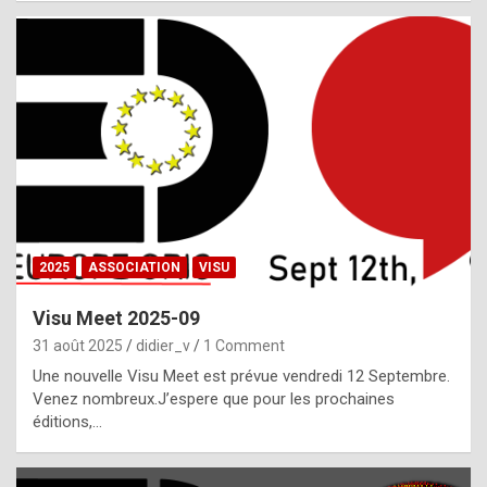
i
a
l
i
s
t
,
i
n
2025
ASSOCIATION
VISU
l
i
Visu Meet 2025-09
g
31 août 2025
didier_v
1 Comment
h
Une nouvelle Visu Meet est prévue vendredi 12 Septembre.
Venez nombreux.J’espere que pour les prochaines
t
éditions,…
o
f