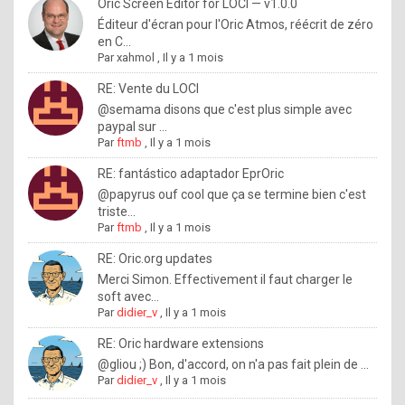
I
Oric Screen Editor for LOCI — v1.0.0
Éditeur d'écran pour l'Oric Atmos, réécrit de zéro
f
en C...
y
Par
xahmol
,
Il y a 1 mois
o
RE: Vente du LOCI
u
@semama disons que c'est plus simple avec
paypal sur ...
w
Par
ftmb
,
Il y a 1 mois
a
RE: fantástico adaptador EprOric
n
@papyrus ouf cool que ça se termine bien c'est
triste...
t
Par
ftmb
,
Il y a 1 mois
t
RE: Oric.org updates
o
Merci Simon. Effectivement il faut charger le
k
soft avec...
Par
didier_v
,
Il y a 1 mois
n
o
RE: Oric hardware extensions
@gliou ;) Bon, d'accord, on n'a pas fait plein de ...
w
Par
didier_v
,
Il y a 1 mois
h