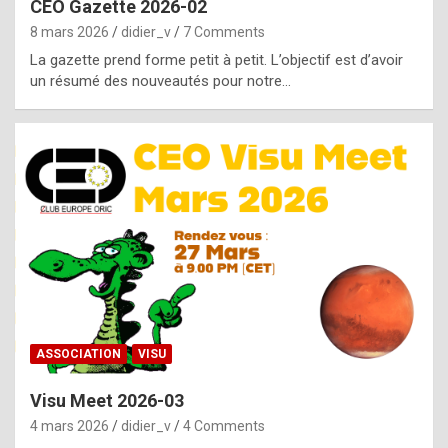
CEO Gazette 2026-02
g
8 mars 2026
didier_v
7 Comments
e
La gazette prend forme petit à petit. L’objectif est d’avoir
n
un résumé des nouveautés pour notre…
u
i
n
e
R
o
l
e
x
ASSOCIATION
VISU
r
Visu Meet 2026-03
e
4 mars 2026
didier_v
4 Comments
p