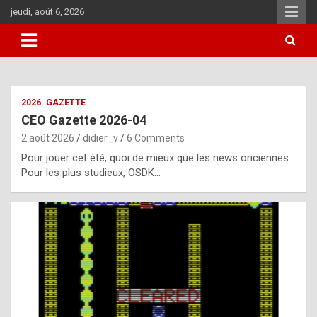
Skip
jeudi, août 6, 2026
to
content
i
2026
GAZETTE
t
CEO Gazette 2026-04
r
2 août 2026
didier_v
6 Comments
e
Pour jouer cet été, quoi de mieux que les news oriciennes.
g
Pour les plus studieux, OSDK…
u
l
a
r
l
y
d