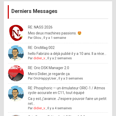
publications
9
Derniers Messages
5
%
m
RE: NASS 2026
Mes deux machines passions.
a
Par
Gliou
,
Il y a 1 semaine
d
RE: OricMag 002
e
hello Fabrizio a déjà publié il y a 10 ans. Il a réce...
b
Par
didier_v
,
Il y a 2 semaines
y
RE: Oric DSK Manager 2.0
R
Merci Didier, je regarde ça.
Par
OricHappyUser
,
Il y a 3 semaines
o
l
RE: Phosphoric — un émulateur ORIC-1 / Atmos
cycle-accurate en C11, tout équipé
e
Ca y est, j'avance. J'espere pouvoir faire un petit
x
ret...
Par
didier_v
,
Il y a 4 semaines
.