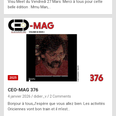
Visu Meet du Vendredi 27 Mars. Merci à tous pour cette
l
belle édition : Mmu Man,…
i
c
a
h
i
s
t
o
r
y
2025
s
CEO-MAG 376
p
4 janvier 2026
didier_v
2 Comments
e
Bonjour à tous,J’espère que vous allez bien. Les activités
c
Oriciennes vont bon train et il m’est…