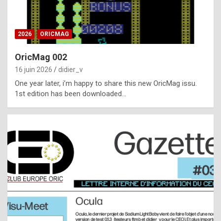
i
ff
2026
ORICMAG
i
c
OricMag 002
u
16 juin 2026
didier_v
l
One year later, i’m happy to share this new OricMag issu.
1st edition has been downloaded…
t
t
o
s
p
o
t
,
a