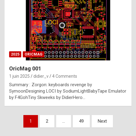
e
s
t
p
h
o
n
2025
ORICMAG
y
OricMag 001
R
1 juin 2025
didier_v
4 Comments
o
Summary : Zorgon: keyboards revenge by
l
SymoonDesigning LOCI by SodiumLightBabyTape Emulator
e
by F4GohTiny Skweeks by DidierHero…
x
a
Pagination
1
2
…
49
Next
r
des
e