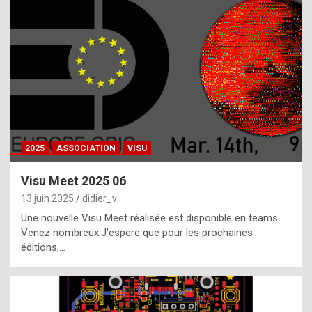
t
h
e
f
a
c
t
2025
ASSOCIATION
VISU
t
h
Visu Meet 2025 06
a
13 juin 2025
didier_v
t
Une nouvelle Visu Meet réalisée est disponible en teams.
t
Venez nombreux.J’espere que pour les prochaines
éditions,…
h
e
b