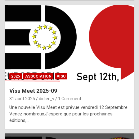
i
a
l
i
s
t
,
i
n
2025
ASSOCIATION
VISU
l
i
Visu Meet 2025-09
g
31 août 2025
didier_v
1 Comment
h
Une nouvelle Visu Meet est prévue vendredi 12 Septembre.
Venez nombreux.J’espere que pour les prochaines
t
éditions,…
o
f