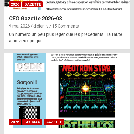
s
2026
GAZETTE
i
CEO Gazette 2026-03
d
9 mai 2026
didier_v
15 Comments
e
Un numéro un peu plus léger que les précédents… la faute
f
à un vieux pc qui…
r
o
m
m
a
y
b
e
b
2026
CEOMAG
GAZETTE
y
a