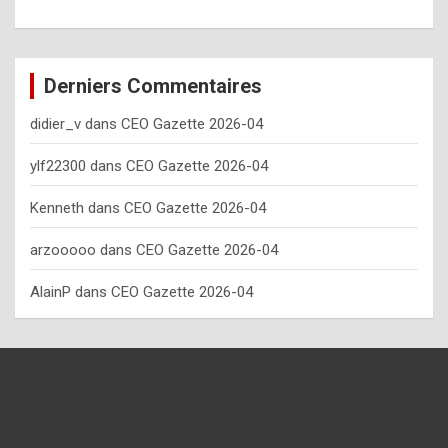
o
w
o
Derniers Commentaires
f
didier_v
dans
CEO Gazette 2026-04
t
e
ylf22300
dans
CEO Gazette 2026-04
n
Kenneth
dans
CEO Gazette 2026-04
y
arzooooo
dans
CEO Gazette 2026-04
o
u
AlainP
dans
CEO Gazette 2026-04
s
h
o
u
l