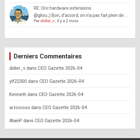
o
RE: Oric hardware extensions
w
@gliou ;) Bon, d'accord, on n'a pas fait plein de ...
Par
didier_v
,
Il y a 2 mois
o
f
t
e
Derniers Commentaires
n
didier_v
dans
CEO Gazette 2026-04
y
o
ylf22300
dans
CEO Gazette 2026-04
u
Kenneth
dans
CEO Gazette 2026-04
s
h
arzooooo
dans
CEO Gazette 2026-04
o
AlainP
dans
CEO Gazette 2026-04
u
l