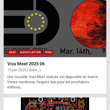
t
h
e
f
a
c
t
2025
ASSOCIATION
VISU
t
h
Visu Meet 2025 06
a
13 juin 2025
didier_v
t
Une nouvelle Visu Meet réalisée est disponible en teams.
t
Venez nombreux.J’espere que pour les prochaines
éditions,…
h
e
b