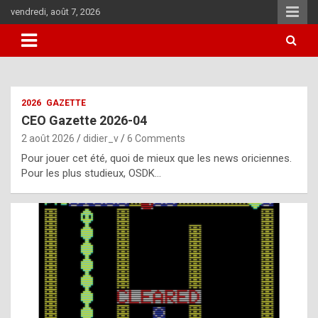
Skip
vendredi, août 7, 2026
to
content
i
2026
GAZETTE
t
CEO Gazette 2026-04
r
2 août 2026
didier_v
6 Comments
e
Pour jouer cet été, quoi de mieux que les news oriciennes.
g
Pour les plus studieux, OSDK…
u
l
a
r
l
y
d