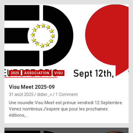
i
a
l
i
s
t
,
i
n
2025
ASSOCIATION
VISU
l
i
Visu Meet 2025-09
g
31 août 2025
didier_v
1 Comment
h
Une nouvelle Visu Meet est prévue vendredi 12 Septembre.
Venez nombreux.J’espere que pour les prochaines
t
éditions,…
o
f