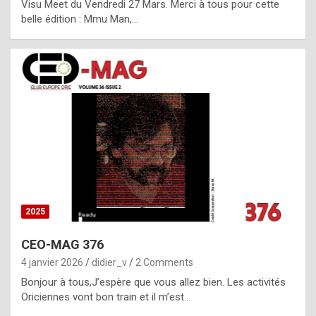
Visu Meet du Vendredi 27 Mars. Merci à tous pour cette
l
belle édition : Mmu Man,…
i
c
a
h
i
s
t
o
r
y
2025
s
CEO-MAG 376
p
4 janvier 2026
didier_v
2 Comments
e
Bonjour à tous,J’espère que vous allez bien. Les activités
c
Oriciennes vont bon train et il m’est…