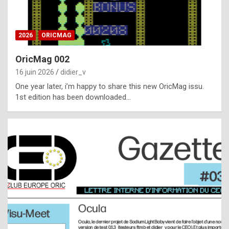
i
ff
2026
ORICMAG
i
c
OricMag 002
u
16 juin 2026
didier_v
l
One year later, i’m happy to share this new OricMag issu.
1st edition has been downloaded…
t
t
o
s
p
o
t
,
a