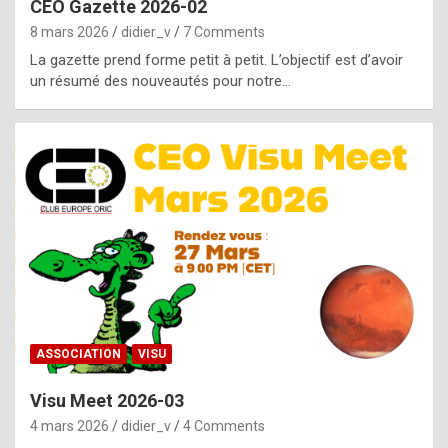
CEO Gazette 2026-02
g
8 mars 2026
didier_v
7 Comments
e
La gazette prend forme petit à petit. L’objectif est d’avoir
n
un résumé des nouveautés pour notre…
u
i
n
e
R
o
l
e
x
ASSOCIATION
VISU
r
Visu Meet 2026-03
e
4 mars 2026
didier_v
4 Comments
p