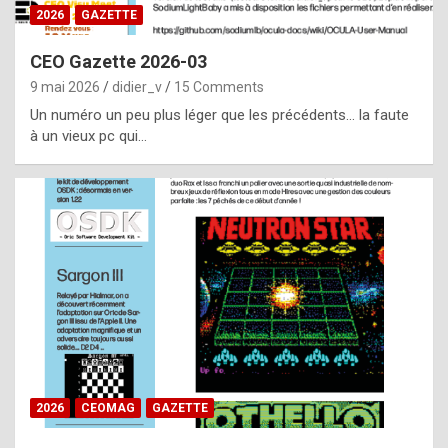
s
2026
GAZETTE
i
CEO Gazette 2026-03
d
9 mai 2026
didier_v
15 Comments
e
Un numéro un peu plus léger que les précédents… la faute
f
à un vieux pc qui…
r
o
m
m
a
y
b
e
b
2026
CEOMAG
GAZETTE
y
a