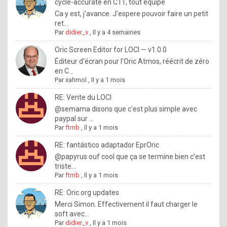
I
cycle-accurate en C11, tout équipé
Ca y est, j'avance. J'espere pouvoir faire un petit
f
ret...
y
Par
didier_v
,
Il y a 4 semaines
o
Oric Screen Editor for LOCI — v1.0.0
u
Éditeur d'écran pour l'Oric Atmos, réécrit de zéro
en C...
w
Par
xahmol
,
Il y a 1 mois
a
RE: Vente du LOCI
n
@semama disons que c'est plus simple avec
paypal sur ...
t
Par
ftmb
,
Il y a 1 mois
t
RE: fantástico adaptador EprOric
o
@papyrus ouf cool que ça se termine bien c'est
k
triste...
Par
ftmb
,
Il y a 1 mois
n
o
RE: Oric.org updates
Merci Simon. Effectivement il faut charger le
w
soft avec...
h
Par
didier_v
,
Il y a 1 mois