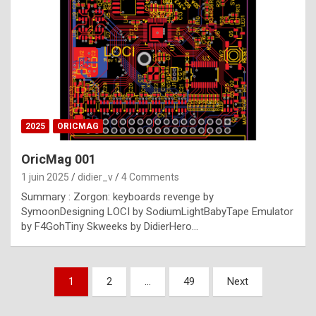
e
s
t
p
h
o
n
2025
ORICMAG
y
OricMag 001
R
1 juin 2025
didier_v
4 Comments
o
Summary : Zorgon: keyboards revenge by
l
SymoonDesigning LOCI by SodiumLightBabyTape Emulator
e
by F4GohTiny Skweeks by DidierHero…
x
a
Pagination
1
2
…
49
Next
r
des
e