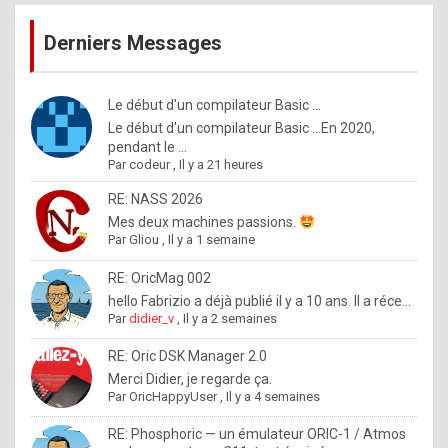
publications
9
Derniers Messages
5
%
m
Le début d'un compilateur Basic ...
Le début d'un compilateur Basic ...En 2020,
a
pendant le ...
d
Par
codeur
,
Il y a 21 heures
e
RE: NASS 2026
b
Mes deux machines passions.
Par
Gliou
,
Il y a 1 semaine
y
R
RE: OricMag 002
hello Fabrizio a déjà publié il y a 10 ans. Il a réce...
o
Par
didier_v
,
Il y a 2 semaines
l
RE: Oric DSK Manager 2.0
e
Merci Didier, je regarde ça.
x
Par
OricHappyUser
,
Il y a 4 semaines
.
RE: Phosphoric — un émulateur ORIC-1 / Atmos