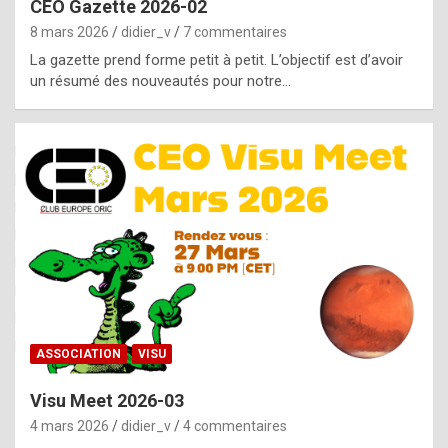
CEO Gazette 2026-02
g
8 mars 2026
didier_v
7 commentaires
e
La gazette prend forme petit à petit. L’objectif est d’avoir
n
un résumé des nouveautés pour notre…
u
i
n
e
R
o
l
e
x
ASSOCIATION
VISU
r
Visu Meet 2026-03
e
4 mars 2026
didier_v
4 commentaires
p