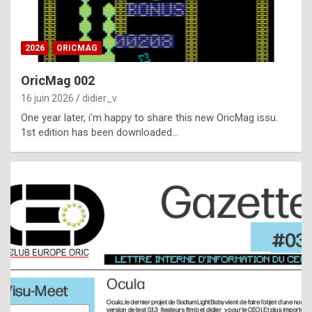
i
ff
2026
ORICMAG
i
c
OricMag 002
u
16 juin 2026
didier_v
l
One year later, i’m happy to share this new OricMag issu.
1st edition has been downloaded…
t
t
o
s
p
o
t
,
a