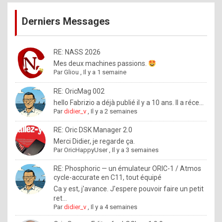
publications
9
Derniers Messages
5
%
m
RE: NASS 2026
Mes deux machines passions.
a
Par
Gliou
,
Il y a 1 semaine
d
RE: OricMag 002
e
hello Fabrizio a déjà publié il y a 10 ans. Il a réce...
b
Par
didier_v
,
Il y a 2 semaines
y
RE: Oric DSK Manager 2.0
R
Merci Didier, je regarde ça.
Par
OricHappyUser
,
Il y a 3 semaines
o
l
RE: Phosphoric — un émulateur ORIC-1 / Atmos
cycle-accurate en C11, tout équipé
e
Ca y est, j'avance. J'espere pouvoir faire un petit
x
ret...
Par
didier_v
,
Il y a 4 semaines
.