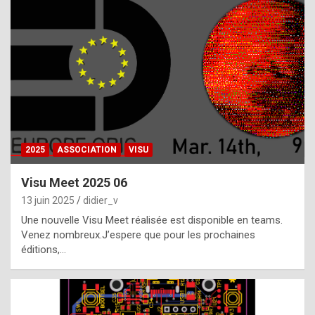
t
h
e
f
a
c
t
2025
ASSOCIATION
VISU
t
h
Visu Meet 2025 06
a
13 juin 2025
didier_v
t
Une nouvelle Visu Meet réalisée est disponible en teams.
t
Venez nombreux.J’espere que pour les prochaines
éditions,…
h
e
b