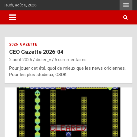
Aller
jeudi, août 6, 2026
au
contenu
i
2026
GAZETTE
t
CEO Gazette 2026-04
r
2 août 2026
didier_v
5 commentaires
e
Pour jouer cet été, quoi de mieux que les news oriciennes.
g
Pour les plus studieux, OSDK…
u
l
a
r
l
y
d