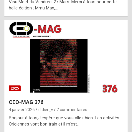
Visu Meet du Vendredi 27 Mars. Merci à tous pour cette
l
belle édition : Mmu Man,…
i
c
a
h
i
s
t
o
r
y
2025
s
CEO-MAG 376
p
4 janvier 2026
didier_v
2 commentaires
e
Bonjour à tous,J’espère que vous allez bien. Les activités
c
Oriciennes vont bon train et il m’est…