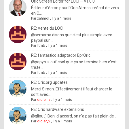
I
Oric Screen Editor for LOCI — v1.0.0
Éditeur d'écran pour l'Oric Atmos, réécrit de zéro
f
en C...
y
Par
xahmol
,
Il y a 1 mois
o
RE: Vente du LOCI
u
@semama disons que c'est plus simple avec
paypal sur ...
w
Par
ftmb
,
Il y a 1 mois
a
RE: fantástico adaptador EprOric
n
@papyrus ouf cool que ça se termine bien c'est
triste...
t
Par
ftmb
,
Il y a 1 mois
t
RE: Oric.org updates
o
Merci Simon. Effectivement il faut charger le
k
soft avec...
Par
didier_v
,
Il y a 1 mois
n
o
RE: Oric hardware extensions
@gliou ;) Bon, d'accord, on n'a pas fait plein de ...
w
Par
didier_v
,
Il y a 1 mois
h