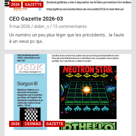
s
2026
GAZETTE
i
CEO Gazette 2026-03
d
9 mai 2026
didier_v
15 commentaires
e
Un numéro un peu plus léger que les précédents… la faute
f
à un vieux pc qui…
r
o
m
m
a
y
b
e
b
2026
CEOMAG
GAZETTE
y
a