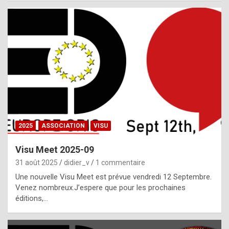
i
a
l
i
s
t
,
i
n
2025
ASSOCIATION
VISU
l
i
Visu Meet 2025-09
g
31 août 2025
didier_v
1 commentaire
h
Une nouvelle Visu Meet est prévue vendredi 12 Septembre.
Venez nombreux.J’espere que pour les prochaines
t
éditions,…
o
f