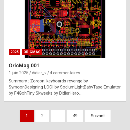
e
s
t
p
h
o
n
2025
ORICMAG
y
OricMag 001
R
1 juin 2025
didier_v
4 commentaires
o
Summary : Zorgon: keyboards revenge by
l
SymoonDesigning LOCI by SodiumLightBabyTape Emulator
e
by F4GohTiny Skweeks by DidierHero…
x
a
Pagination
1
2
…
49
Suivant
r
des
e