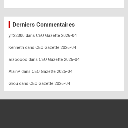
o
w
o
Derniers Commentaires
f
ylf22300
dans
CEO Gazette 2026-04
t
e
Kenneth
dans
CEO Gazette 2026-04
n
arzooooo
dans
CEO Gazette 2026-04
y
AlainP
dans
CEO Gazette 2026-04
o
u
Gliou
dans
CEO Gazette 2026-04
s
h
o
u
l