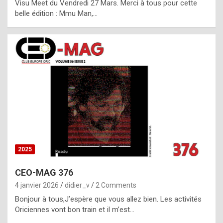
Visu Meet du Vendredi 27 Mars. Merci à tous pour cette
l
belle édition : Mmu Man,…
i
c
a
h
i
s
t
o
r
y
2025
s
CEO-MAG 376
p
4 janvier 2026
didier_v
2 Comments
e
Bonjour à tous,J’espère que vous allez bien. Les activités
c
Oriciennes vont bon train et il m’est…