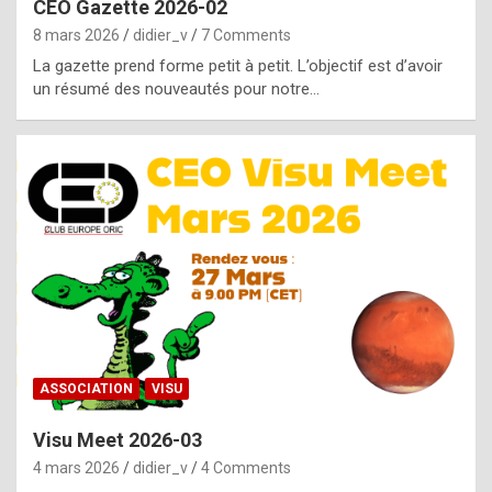
CEO Gazette 2026-02
g
8 mars 2026
didier_v
7 Comments
e
La gazette prend forme petit à petit. L’objectif est d’avoir
n
un résumé des nouveautés pour notre…
u
i
n
e
R
o
l
e
x
ASSOCIATION
VISU
r
Visu Meet 2026-03
e
4 mars 2026
didier_v
4 Comments
p