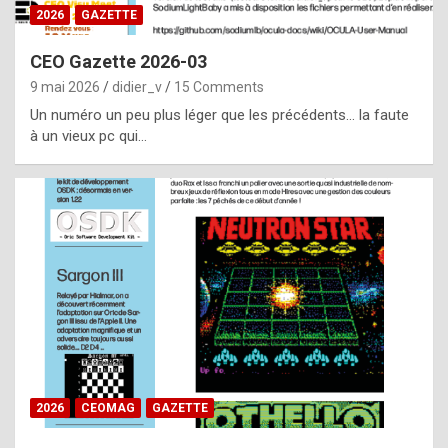
s
2026
GAZETTE
i
CEO Gazette 2026-03
d
9 mai 2026
didier_v
15 Comments
e
Un numéro un peu plus léger que les précédents… la faute
f
à un vieux pc qui…
r
o
m
m
a
y
b
e
b
2026
CEOMAG
GAZETTE
y
a