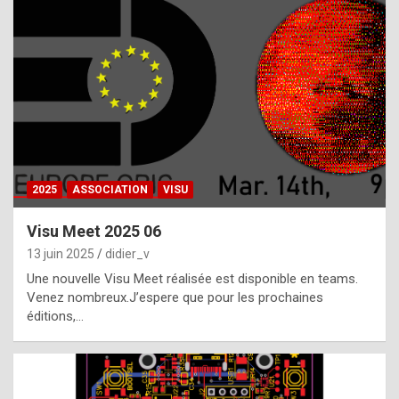
t
h
e
f
a
c
t
2025
ASSOCIATION
VISU
t
h
Visu Meet 2025 06
a
13 juin 2025
didier_v
t
Une nouvelle Visu Meet réalisée est disponible en teams.
t
Venez nombreux.J’espere que pour les prochaines
éditions,…
h
e
b