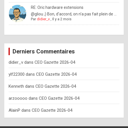
o
RE: Oric hardware extensions
w
@gliou ;) Bon, d'accord, on n'a pas fait plein de ...
Par
didier_v
,
Il y a 2 mois
o
f
t
e
Derniers Commentaires
n
didier_v
dans
CEO Gazette 2026-04
y
o
ylf22300
dans
CEO Gazette 2026-04
u
Kenneth
dans
CEO Gazette 2026-04
s
h
arzooooo
dans
CEO Gazette 2026-04
o
AlainP
dans
CEO Gazette 2026-04
u
l