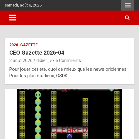
Skip
samedi, août 8, 2026
to
content
i
2026
GAZETTE
t
CEO Gazette 2026-04
r
2 août 2026
didier_v
6 Comments
e
Pour jouer cet été, quoi de mieux que les news oriciennes.
g
Pour les plus studieux, OSDK…
u
l
a
r
l
y
d