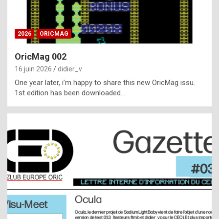
i
ff
2026
ORICMAG
i
c
OricMag 002
u
16 juin 2026
didier_v
l
One year later, i’m happy to share this new OricMag issu.
1st edition has been downloaded…
t
t
o
s
p
o
t
,
a