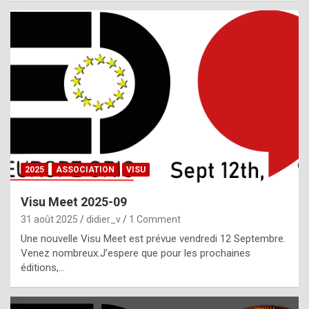
i
a
l
i
s
t
,
i
n
2025
ASSOCIATION
VISU
l
i
Visu Meet 2025-09
g
31 août 2025
didier_v
1 Comment
h
Une nouvelle Visu Meet est prévue vendredi 12 Septembre.
Venez nombreux.J’espere que pour les prochaines
t
éditions,…
o
f