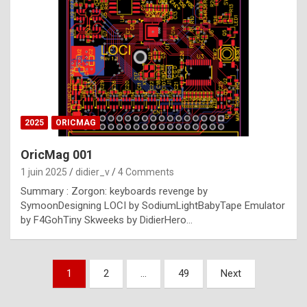
e
s
t
p
h
o
n
2025
ORICMAG
y
OricMag 001
R
1 juin 2025
didier_v
4 Comments
o
Summary : Zorgon: keyboards revenge by
l
SymoonDesigning LOCI by SodiumLightBabyTape Emulator
e
by F4GohTiny Skweeks by DidierHero…
x
a
Pagination
1
2
…
49
Next
r
des
e