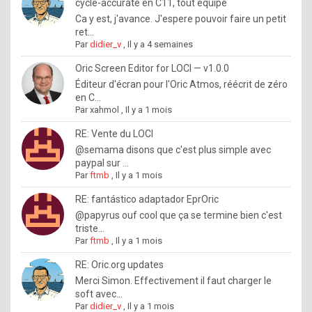
I
cycle-accurate en C11, tout équipé
Ca y est, j'avance. J'espere pouvoir faire un petit
f
ret...
y
Par
didier_v
,
Il y a 4 semaines
o
Oric Screen Editor for LOCI — v1.0.0
u
Éditeur d'écran pour l'Oric Atmos, réécrit de zéro
en C...
w
Par
xahmol
,
Il y a 1 mois
a
RE: Vente du LOCI
n
@semama disons que c'est plus simple avec
paypal sur ...
t
Par
ftmb
,
Il y a 1 mois
t
RE: fantástico adaptador EprOric
o
@papyrus ouf cool que ça se termine bien c'est
k
triste...
Par
ftmb
,
Il y a 1 mois
n
o
RE: Oric.org updates
Merci Simon. Effectivement il faut charger le
w
soft avec...
h
Par
didier_v
,
Il y a 1 mois