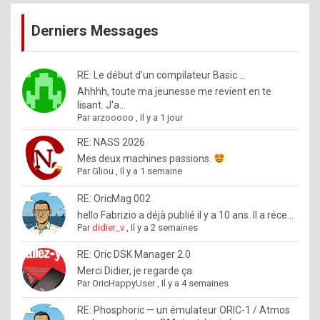
publications
9
Derniers Messages
5
%
m
RE: Le début d'un compilateur Basic ...
Ahhhh, toute ma jeunesse me revient en te
a
lisant. J'a...
d
Par
arzooooo
,
Il y a 1 jour
e
RE: NASS 2026
b
Mes deux machines passions.
Par
Gliou
,
Il y a 1 semaine
y
R
RE: OricMag 002
hello Fabrizio a déjà publié il y a 10 ans. Il a réce...
o
Par
didier_v
,
Il y a 2 semaines
l
RE: Oric DSK Manager 2.0
e
Merci Didier, je regarde ça.
x
Par
OricHappyUser
,
Il y a 4 semaines
.
RE: Phosphoric — un émulateur ORIC-1 / Atmos