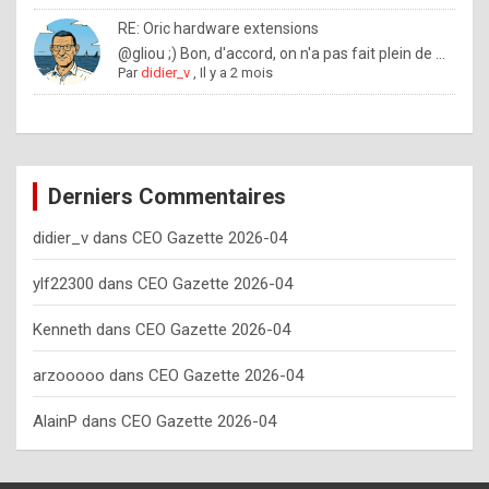
o
RE: Oric hardware extensions
w
@gliou ;) Bon, d'accord, on n'a pas fait plein de ...
Par
didier_v
,
Il y a 2 mois
o
f
t
e
Derniers Commentaires
n
didier_v
dans
CEO Gazette 2026-04
y
o
ylf22300
dans
CEO Gazette 2026-04
u
Kenneth
dans
CEO Gazette 2026-04
s
h
arzooooo
dans
CEO Gazette 2026-04
o
AlainP
dans
CEO Gazette 2026-04
u
l