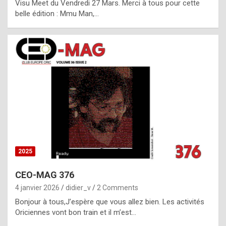
Visu Meet du Vendredi 27 Mars. Merci à tous pour cette
l
belle édition : Mmu Man,…
i
c
a
h
i
s
t
o
r
y
2025
s
CEO-MAG 376
p
4 janvier 2026
didier_v
2 Comments
e
Bonjour à tous,J’espère que vous allez bien. Les activités
c
Oriciennes vont bon train et il m’est…