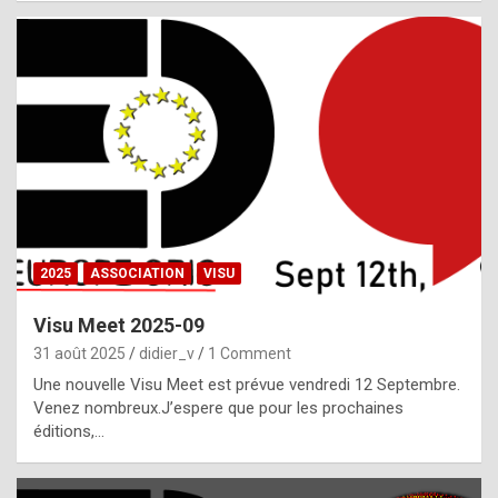
i
a
l
i
s
t
,
i
n
2025
ASSOCIATION
VISU
l
i
Visu Meet 2025-09
g
31 août 2025
didier_v
1 Comment
h
Une nouvelle Visu Meet est prévue vendredi 12 Septembre.
Venez nombreux.J’espere que pour les prochaines
t
éditions,…
o
f