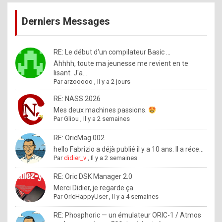
publications
9
Derniers Messages
5
%
m
RE: Le début d'un compilateur Basic ...
Ahhhh, toute ma jeunesse me revient en te
a
lisant. J'a...
d
Par
arzooooo
,
Il y a 2 jours
e
RE: NASS 2026
b
Mes deux machines passions.
Par
Gliou
,
Il y a 2 semaines
y
R
RE: OricMag 002
hello Fabrizio a déjà publié il y a 10 ans. Il a réce...
o
Par
didier_v
,
Il y a 2 semaines
l
RE: Oric DSK Manager 2.0
e
Merci Didier, je regarde ça.
x
Par
OricHappyUser
,
Il y a 4 semaines
.
RE: Phosphoric — un émulateur ORIC-1 / Atmos