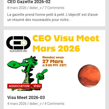
CEO Gazette 2026-02
g
8 mars 2026
didier_v
7 Comments
e
La gazette prend forme petit à petit. L’objectif est d’avoir
n
un résumé des nouveautés pour notre…
u
i
n
e
R
o
l
e
x
ASSOCIATION
VISU
r
Visu Meet 2026-03
e
4 mars 2026
didier_v
4 Comments
p