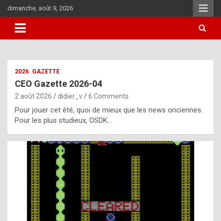
Skip
dimanche, août 9, 2026
to
content
i
2026
GAZETTE
t
CEO Gazette 2026-04
r
2 août 2026
didier_v
6 Comments
e
Pour jouer cet été, quoi de mieux que les news oriciennes.
g
Pour les plus studieux, OSDK…
u
l
a
r
l
y
d