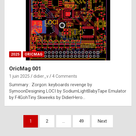
e
s
t
p
h
o
n
2025
ORICMAG
y
OricMag 001
R
1 juin 2025
didier_v
4 Comments
o
Summary : Zorgon: keyboards revenge by
l
SymoonDesigning LOCI by SodiumLightBabyTape Emulator
e
by F4GohTiny Skweeks by DidierHero…
x
a
Pagination
1
2
…
49
Next
r
des
e