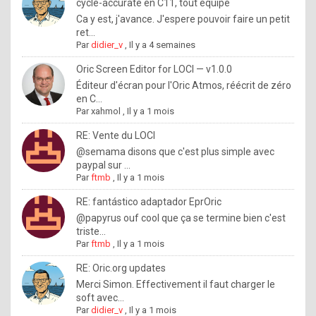
I
cycle-accurate en C11, tout équipé
Ca y est, j'avance. J'espere pouvoir faire un petit
f
ret...
y
Par
didier_v
,
Il y a 4 semaines
o
Oric Screen Editor for LOCI — v1.0.0
u
Éditeur d'écran pour l'Oric Atmos, réécrit de zéro
en C...
w
Par
xahmol
,
Il y a 1 mois
a
RE: Vente du LOCI
n
@semama disons que c'est plus simple avec
paypal sur ...
t
Par
ftmb
,
Il y a 1 mois
t
RE: fantástico adaptador EprOric
o
@papyrus ouf cool que ça se termine bien c'est
k
triste...
Par
ftmb
,
Il y a 1 mois
n
o
RE: Oric.org updates
Merci Simon. Effectivement il faut charger le
w
soft avec...
h
Par
didier_v
,
Il y a 1 mois