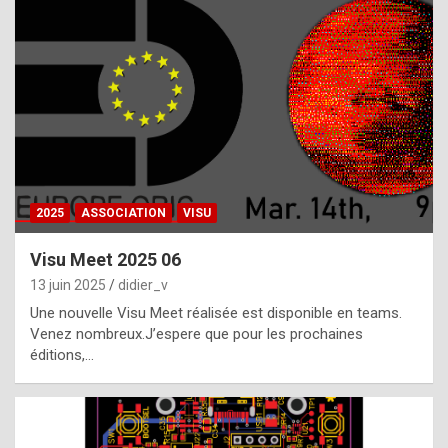
t
h
e
f
a
c
t
2025
ASSOCIATION
VISU
t
h
Visu Meet 2025 06
a
13 juin 2025
didier_v
t
Une nouvelle Visu Meet réalisée est disponible en teams.
t
Venez nombreux.J’espere que pour les prochaines
éditions,…
h
e
b