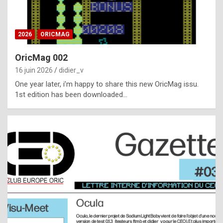
i
ff
2026
ORICMAG
i
c
OricMag 002
u
16 juin 2026
didier_v
l
One year later, i’m happy to share this new OricMag issu.
1st edition has been downloaded…
t
t
o
s
p
o
t
,
a