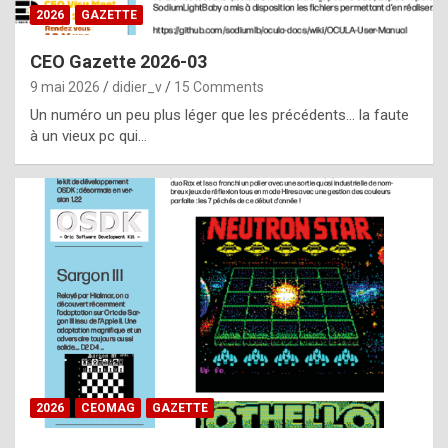
s
2026
GAZETTE
i
CEO Gazette 2026-03
d
9 mai 2026
didier_v
15 Comments
e
Un numéro un peu plus léger que les précédents… la faute
f
à un vieux pc qui…
r
o
m
m
a
y
b
e
b
2026
CEOMAG
GAZETTE
y
a