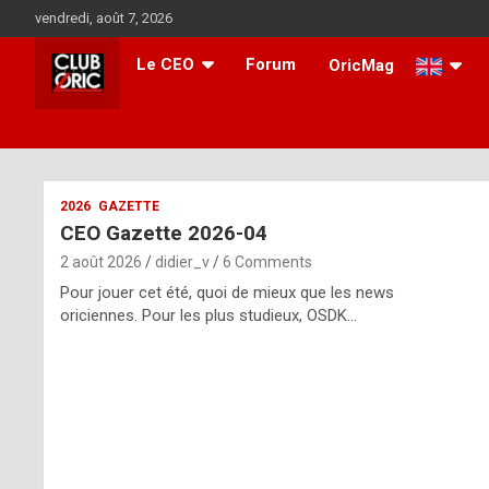
Skip
vendredi, août 7, 2026
to
content
Le CEO
Forum
OricMag
i
2026
GAZETTE
CEO Gazette 2026-04
t
2 août 2026
didier_v
6 Comments
r
Pour jouer cet été, quoi de mieux que les news
e
oriciennes. Pour les plus studieux, OSDK…
g
u
l
a