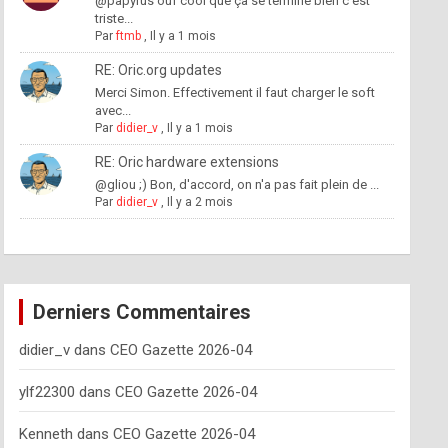
@papyrus ouf cool que ça se termine bien c'est
triste...
Par
ftmb
,
Il y a 1 mois
RE: Oric.org updates
Merci Simon. Effectivement il faut charger le soft
avec...
Par
didier_v
,
Il y a 1 mois
RE: Oric hardware extensions
@gliou ;) Bon, d'accord, on n'a pas fait plein de ...
Par
didier_v
,
Il y a 2 mois
Derniers Commentaires
didier_v
dans
CEO Gazette 2026-04
ylf22300
dans
CEO Gazette 2026-04
Kenneth
dans
CEO Gazette 2026-04