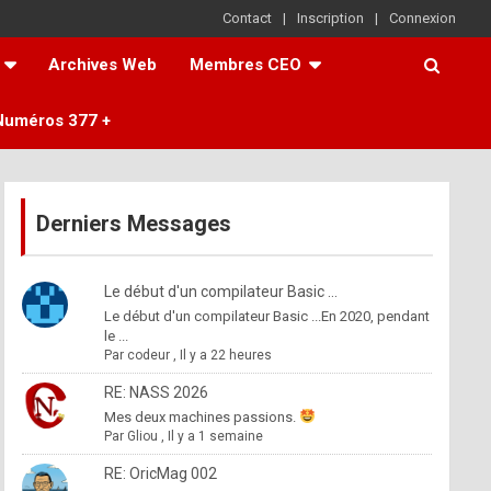
Contact
Inscription
Connexion
Archives Web
Membres CEO
Numéros 377 +
Derniers Messages
Le début d'un compilateur Basic ...
Le début d'un compilateur Basic ...En 2020, pendant
le ...
Par
codeur
,
Il y a 22 heures
RE: NASS 2026
Mes deux machines passions.
Par
Gliou
,
Il y a 1 semaine
RE: OricMag 002