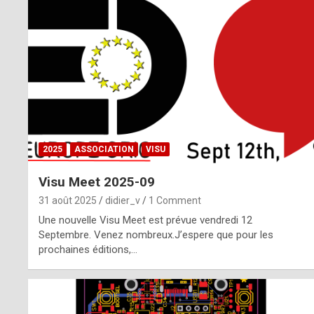
o
m
m
a
y
b
2025
ASSOCIATION
VISU
e
Visu Meet 2025-09
b
31 août 2025
didier_v
1 Comment
y
Une nouvelle Visu Meet est prévue vendredi 12
Septembre. Venez nombreux.J’espere que pour les
a
prochaines éditions,…
g
e