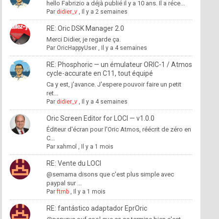
hello Fabrizio a déjà publié il y a 10 ans. Il a réce...
Par
didier_v
,
Il y a 2 semaines
RE: Oric DSK Manager 2.0
Merci Didier, je regarde ça.
Par
OricHappyUser
,
Il y a 4 semaines
RE: Phosphoric — un émulateur ORIC-1 / Atmos
cycle-accurate en C11, tout équipé
Ca y est, j'avance. J'espere pouvoir faire un petit
ret...
Par
didier_v
,
Il y a 4 semaines
Oric Screen Editor for LOCI — v1.0.0
Éditeur d'écran pour l'Oric Atmos, réécrit de zéro en
C...
Par
xahmol
,
Il y a 1 mois
RE: Vente du LOCI
@semama disons que c'est plus simple avec
paypal sur ...
Par
ftmb
,
Il y a 1 mois
RE: fantástico adaptador EprOric