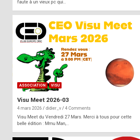
o
faute à un vieux pc qui…
s
p
o
t
,
a
s
ASSOCIATION
VISU
i
Visu Meet 2026-03
d
4 mars 2026
didier_v
4 Comments
e
Visu Meet du Vendredi 27 Mars. Merci à tous pour cette
belle édition : Mmu Man,…
f
r