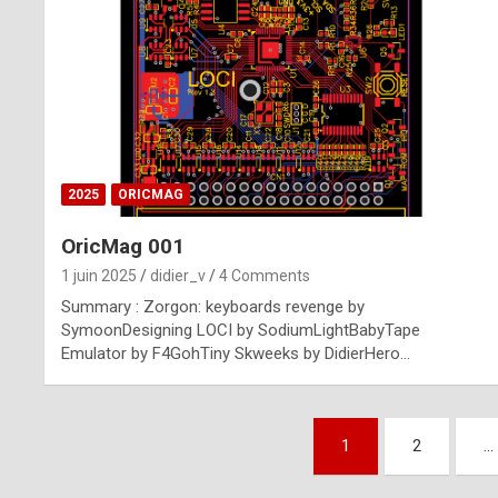
n
u
i
n
e
2025
ORICMAG
R
OricMag 001
o
1 juin 2025
didier_v
4 Comments
l
Summary : Zorgon: keyboards revenge by
e
SymoonDesigning LOCI by SodiumLightBabyTape
Emulator by F4GohTiny Skweeks by DidierHero…
x
r
Pagination
e
1
2
…
des
p