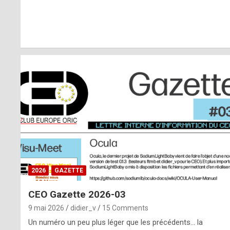
r
l
y
d
i
ff
i
c
u
2026
GAZETTE
l
CEO Gazette 2026-03
t
9 mai 2026
didier_v
15 Comments
t
Un numéro un peu plus léger que les précédents… la