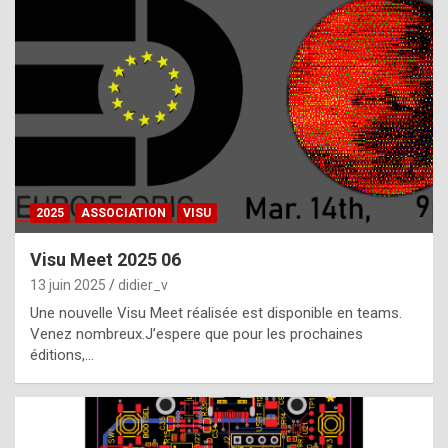
t
h
e
f
a
c
t
2025
ASSOCIATION
VISU
t
h
Visu Meet 2025 06
a
13 juin 2025
didier_v
t
Une nouvelle Visu Meet réalisée est disponible en teams.
t
Venez nombreux.J’espere que pour les prochaines
éditions,…
h
e
b