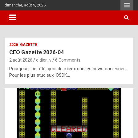
Skip
dimanche, août 9, 2026
to
content
i
2026
GAZETTE
t
CEO Gazette 2026-04
r
2 août 2026
didier_v
6 Comments
e
Pour jouer cet été, quoi de mieux que les news oriciennes.
g
Pour les plus studieux, OSDK…
u
l
a
r
l
y
d