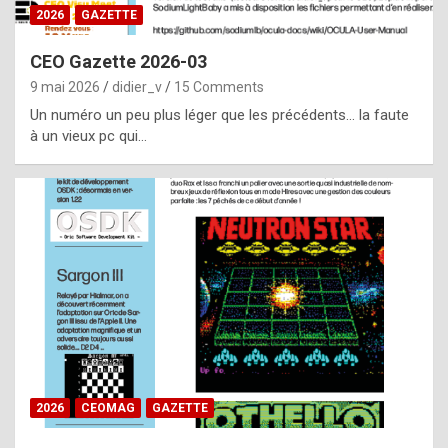
s
2026
GAZETTE
i
CEO Gazette 2026-03
d
9 mai 2026
didier_v
15 Comments
e
Un numéro un peu plus léger que les précédents… la faute
f
à un vieux pc qui…
r
o
m
m
a
y
b
e
b
2026
CEOMAG
GAZETTE
y
a