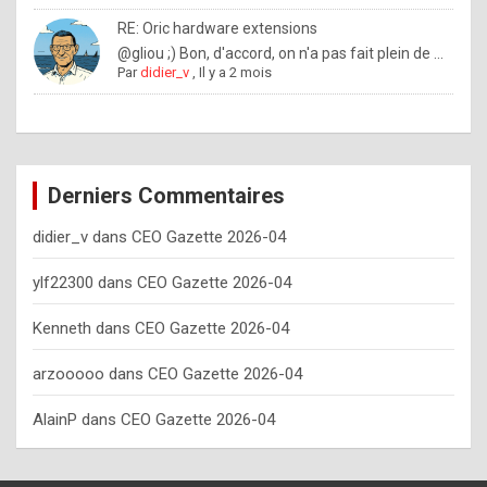
o
RE: Oric hardware extensions
w
@gliou ;) Bon, d'accord, on n'a pas fait plein de ...
Par
didier_v
,
Il y a 2 mois
o
f
t
e
Derniers Commentaires
n
didier_v
dans
CEO Gazette 2026-04
y
o
ylf22300
dans
CEO Gazette 2026-04
u
Kenneth
dans
CEO Gazette 2026-04
s
h
arzooooo
dans
CEO Gazette 2026-04
o
AlainP
dans
CEO Gazette 2026-04
u
l