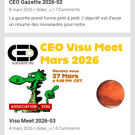
CEO Gazette 2026-02
g
8 mars 2026
didier_v
7 Comments
e
La gazette prend forme petit à petit. L’objectif est d’avoir
n
un résumé des nouveautés pour notre…
u
i
n
e
R
o
l
e
x
ASSOCIATION
VISU
r
Visu Meet 2026-03
e
4 mars 2026
didier_v
4 Comments
p