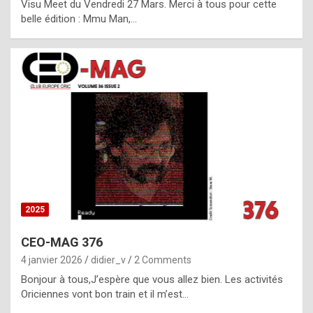
Visu Meet du Vendredi 27 Mars. Merci à tous pour cette
l
belle édition : Mmu Man,…
i
c
a
h
i
s
t
o
r
y
2025
s
CEO-MAG 376
p
4 janvier 2026
didier_v
2 Comments
e
Bonjour à tous,J’espère que vous allez bien. Les activités
c
Oriciennes vont bon train et il m’est…