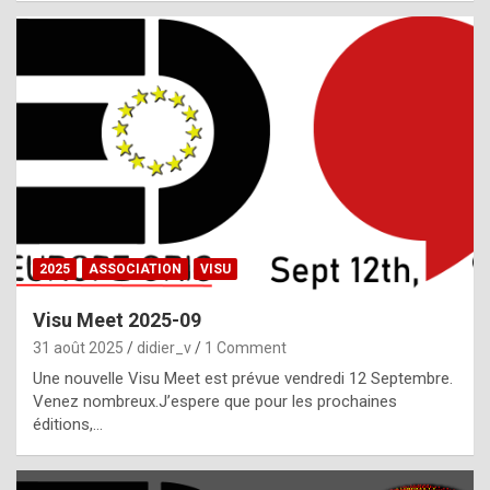
i
a
l
i
s
t
,
i
n
2025
ASSOCIATION
VISU
l
i
Visu Meet 2025-09
g
31 août 2025
didier_v
1 Comment
h
Une nouvelle Visu Meet est prévue vendredi 12 Septembre.
Venez nombreux.J’espere que pour les prochaines
t
éditions,…
o
f