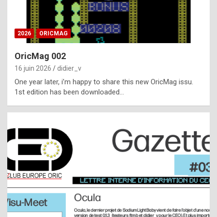
i
ff
2026
ORICMAG
i
c
OricMag 002
u
16 juin 2026
didier_v
l
One year later, i’m happy to share this new OricMag issu.
1st edition has been downloaded…
t
t
o
s
p
o
t
,
a