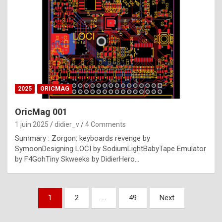
e
s
t
p
h
o
n
2025
ORICMAG
y
OricMag 001
R
1 juin 2025
didier_v
4 Comments
o
Summary : Zorgon: keyboards revenge by
l
SymoonDesigning LOCI by SodiumLightBabyTape Emulator
e
by F4GohTiny Skweeks by DidierHero…
x
a
Pagination
1
2
…
49
Next
r
des
e