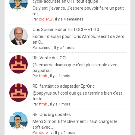
I
cycle-accurate en C11, tout équipé
Ca y est, j'avance. J'espere pouvoir faire un petit
f
ret...
y
Par
didier_v
,
Il y a 4 semaines
o
Oric Screen Editor for LOCI — v1.0.0
u
Éditeur d'écran pour l'Oric Atmos, réécrit de zéro
en C...
w
Par
xahmol
,
Il y a 1 mois
a
RE: Vente du LOCI
n
@semama disons que c'est plus simple avec
paypal sur ...
t
Par
ftmb
,
Il y a 1 mois
t
RE: fantástico adaptador EprOric
o
@papyrus ouf cool que ça se termine bien c'est
k
triste...
Par
ftmb
,
Il y a 1 mois
n
o
RE: Oric.org updates
Merci Simon. Effectivement il faut charger le
w
soft avec...
h
Par
didier_v
,
Il y a 1 mois