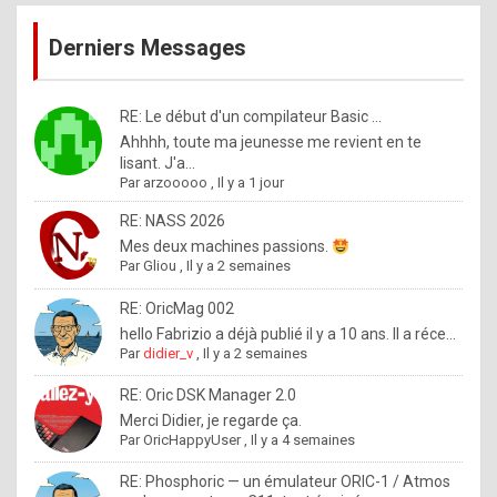
publications
9
Derniers Messages
5
%
m
RE: Le début d'un compilateur Basic ...
Ahhhh, toute ma jeunesse me revient en te
a
lisant. J'a...
d
Par
arzooooo
,
Il y a 1 jour
e
RE: NASS 2026
b
Mes deux machines passions.
Par
Gliou
,
Il y a 2 semaines
y
R
RE: OricMag 002
hello Fabrizio a déjà publié il y a 10 ans. Il a réce...
o
Par
didier_v
,
Il y a 2 semaines
l
RE: Oric DSK Manager 2.0
e
Merci Didier, je regarde ça.
x
Par
OricHappyUser
,
Il y a 4 semaines
.
RE: Phosphoric — un émulateur ORIC-1 / Atmos