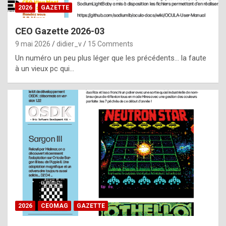
s
2026
GAZETTE
i
CEO Gazette 2026-03
d
9 mai 2026
didier_v
15 Comments
e
Un numéro un peu plus léger que les précédents… la faute
f
à un vieux pc qui…
r
o
m
m
a
y
b
e
b
2026
CEOMAG
GAZETTE
y
a