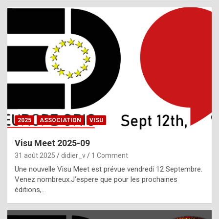
i
a
l
i
s
t
,
i
n
2025
ASSOCIATION
VISU
l
i
Visu Meet 2025-09
g
31 août 2025
didier_v
1 Comment
h
Une nouvelle Visu Meet est prévue vendredi 12 Septembre.
Venez nombreux.J’espere que pour les prochaines
t
éditions,…
o
f