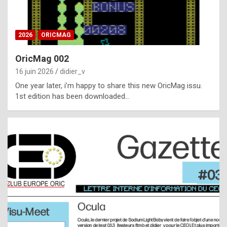
i
ff
2026
ORICMAG
i
c
OricMag 002
u
16 juin 2026
didier_v
l
One year later, i’m happy to share this new OricMag issu.
1st edition has been downloaded…
t
t
o
s
p
o
t
,
a