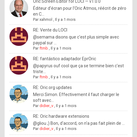
I
Oric Screen Editor for LOCI — v1.0.0
Éditeur d'écran pour l'Oric Atmos, réécrit de zéro
f
en C...
y
Par
xahmol
,
Il y a 1 mois
o
RE: Vente du LOCI
u
@semama disons que c'est plus simple avec
paypal sur ...
w
Par
ftmb
,
Il y a 1 mois
a
RE: fantástico adaptador EprOric
n
@papyrus ouf cool que ça se termine bien c'est
triste...
t
Par
ftmb
,
Il y a 1 mois
t
RE: Oric.org updates
o
Merci Simon. Effectivement il faut charger le
k
soft avec...
Par
didier_v
,
Il y a 1 mois
n
o
RE: Oric hardware extensions
@gliou ;) Bon, d'accord, on n'a pas fait plein de ...
w
Par
didier_v
,
Il y a 1 mois
h