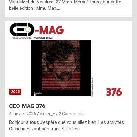
Visu Meet du Vendredi 27 Mars. Merci à tous pour cette
l
belle édition : Mmu Man,…
i
c
a
h
i
s
t
o
r
y
2025
s
CEO-MAG 376
p
4 janvier 2026
didier_v
2 Comments
e
Bonjour à tous,J’espère que vous allez bien. Les activités
c
Oriciennes vont bon train et il m’est…