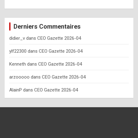
o
w
o
Derniers Commentaires
f
didier_v
dans
CEO Gazette 2026-04
t
e
ylf22300
dans
CEO Gazette 2026-04
n
Kenneth
dans
CEO Gazette 2026-04
y
arzooooo
dans
CEO Gazette 2026-04
o
u
AlainP
dans
CEO Gazette 2026-04
s
h
o
u
l