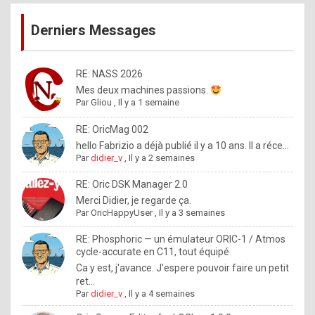
publications
9
Derniers Messages
5
%
m
RE: NASS 2026
Mes deux machines passions.
a
Par
Gliou
,
Il y a 1 semaine
d
RE: OricMag 002
e
hello Fabrizio a déjà publié il y a 10 ans. Il a réce...
b
Par
didier_v
,
Il y a 2 semaines
y
RE: Oric DSK Manager 2.0
R
Merci Didier, je regarde ça.
Par
OricHappyUser
,
Il y a 3 semaines
o
l
RE: Phosphoric — un émulateur ORIC-1 / Atmos
cycle-accurate en C11, tout équipé
e
Ca y est, j'avance. J'espere pouvoir faire un petit
x
ret...
Par
didier_v
,
Il y a 4 semaines
.