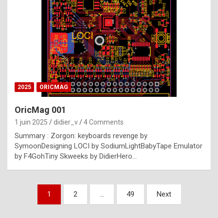
e
s
t
p
h
o
n
2025
ORICMAG
y
OricMag 001
R
1 juin 2025
didier_v
4 Comments
o
Summary : Zorgon: keyboards revenge by
l
SymoonDesigning LOCI by SodiumLightBabyTape Emulator
e
by F4GohTiny Skweeks by DidierHero…
x
a
Pagination
1
2
…
49
Next
r
des
e