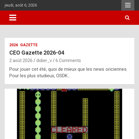
Skip
jeudi, août 6, 2026
to
content
i
2026
GAZETTE
t
CEO Gazette 2026-04
r
2 août 2026
didier_v
6 Comments
e
Pour jouer cet été, quoi de mieux que les news oriciennes.
g
Pour les plus studieux, OSDK…
u
l
a
r
l
y
d