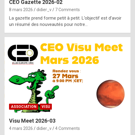
CEO Gazette 2026-02
g
8 mars 2026
didier_v
7 Comments
e
La gazette prend forme petit à petit. L’objectif est d’avoir
n
un résumé des nouveautés pour notre…
u
i
n
e
R
o
l
e
x
ASSOCIATION
VISU
r
Visu Meet 2026-03
e
4 mars 2026
didier_v
4 Comments
p