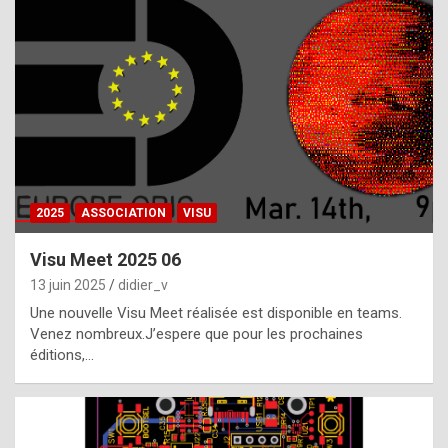
t
h
e
f
a
c
t
2025
ASSOCIATION
VISU
t
h
Visu Meet 2025 06
a
13 juin 2025
didier_v
t
Une nouvelle Visu Meet réalisée est disponible en teams.
t
Venez nombreux.J’espere que pour les prochaines
éditions,…
h
e
b