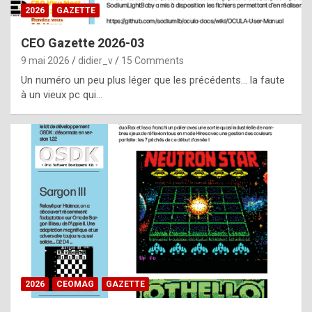
s
2026
GAZETTE
i
CEO Gazette 2026-03
d
9 mai 2026
didier_v
15 Comments
e
Un numéro un peu plus léger que les précédents… la faute
f
à un vieux pc qui…
r
o
m
m
a
y
b
e
b
2026
CEOMAG
GAZETTE
y
a