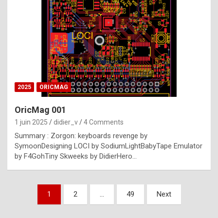
e
s
t
p
h
o
n
2025
ORICMAG
y
OricMag 001
R
1 juin 2025
didier_v
4 Comments
o
Summary : Zorgon: keyboards revenge by
l
SymoonDesigning LOCI by SodiumLightBabyTape Emulator
e
by F4GohTiny Skweeks by DidierHero…
x
a
Pagination
1
2
…
49
Next
r
des
e