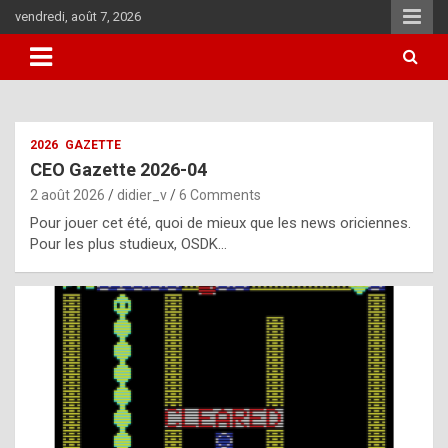
Skip
vendredi, août 7, 2026
to
content
i
2026
GAZETTE
t
CEO Gazette 2026-04
r
2 août 2026
didier_v
6 Comments
e
Pour jouer cet été, quoi de mieux que les news oriciennes.
g
Pour les plus studieux, OSDK…
u
l
a
r
l
y
d