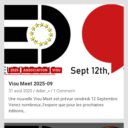
i
a
l
i
s
t
,
i
n
2025
ASSOCIATION
VISU
l
i
Visu Meet 2025-09
g
31 août 2025
didier_v
1 Comment
h
Une nouvelle Visu Meet est prévue vendredi 12 Septembre.
Venez nombreux.J’espere que pour les prochaines
t
éditions,…
o
f