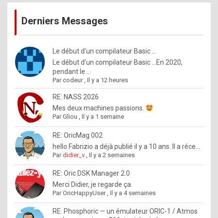
publications
9
Derniers Messages
5
%
m
Le début d'un compilateur Basic ...
Le début d'un compilateur Basic ...En 2020,
a
pendant le ...
d
Par
codeur
,
Il y a 12 heures
e
RE: NASS 2026
b
Mes deux machines passions.
Par
Gliou
,
Il y a 1 semaine
y
R
RE: OricMag 002
hello Fabrizio a déjà publié il y a 10 ans. Il a réce...
o
Par
didier_v
,
Il y a 2 semaines
l
RE: Oric DSK Manager 2.0
e
Merci Didier, je regarde ça.
x
Par
OricHappyUser
,
Il y a 4 semaines
.
RE: Phosphoric — un émulateur ORIC-1 / Atmos