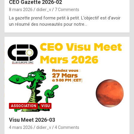
CEO Gazette 2026-02
g
8 mars 2026
didier_v
7 Comments
e
La gazette prend forme petit à petit. L’objectif est d’avoir
n
un résumé des nouveautés pour notre…
u
i
n
e
R
o
l
e
x
ASSOCIATION
VISU
r
Visu Meet 2026-03
e
4 mars 2026
didier_v
4 Comments
p