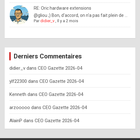
o
RE: Oric hardware extensions
w
@gliou ;) Bon, d'accord, on n'a pas fait plein de ...
Par
didier_v
,
Il y a 2 mois
o
f
t
e
Derniers Commentaires
n
didier_v
dans
CEO Gazette 2026-04
y
o
ylf22300
dans
CEO Gazette 2026-04
u
Kenneth
dans
CEO Gazette 2026-04
s
h
arzooooo
dans
CEO Gazette 2026-04
o
AlainP
dans
CEO Gazette 2026-04
u
l