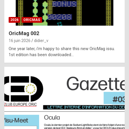
i
ff
2026
ORICMAG
i
c
OricMag 002
u
16 juin 2026
didier_v
l
One year later, i’m happy to share this new OricMag issu.
1st edition has been downloaded…
t
t
o
s
p
o
t
,
a