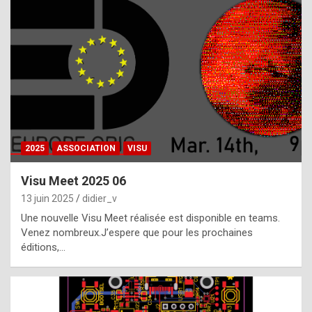
t
h
e
f
a
c
t
2025
ASSOCIATION
VISU
t
h
Visu Meet 2025 06
a
13 juin 2025
didier_v
t
Une nouvelle Visu Meet réalisée est disponible en teams.
t
Venez nombreux.J’espere que pour les prochaines
éditions,…
h
e
b