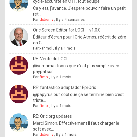
I
cycle-accurate en C11, tout équipé
Ca y est, j'avance. J'espere pouvoir faire un petit
f
ret...
y
Par
didier_v
,
Il y a 4 semaines
o
Oric Screen Editor for LOCI — v1.0.0
u
Éditeur d'écran pour l'Oric Atmos, réécrit de zéro
en C...
w
Par
xahmol
,
Il y a 1 mois
a
RE: Vente du LOCI
n
@semama disons que c'est plus simple avec
paypal sur ...
t
Par
ftmb
,
Il y a 1 mois
t
RE: fantástico adaptador EprOric
o
@papyrus ouf cool que ça se termine bien c'est
k
triste...
Par
ftmb
,
Il y a 1 mois
n
o
RE: Oric.org updates
Merci Simon. Effectivement il faut charger le
w
soft avec...
h
Par
didier_v
,
Il y a 1 mois