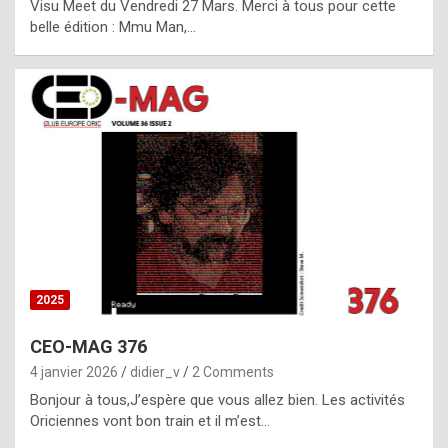
Visu Meet du Vendredi 27 Mars. Merci à tous pour cette
l
belle édition : Mmu Man,…
i
c
a
h
i
s
t
o
r
y
2025
s
CEO-MAG 376
p
4 janvier 2026
didier_v
2 Comments
e
Bonjour à tous,J’espère que vous allez bien. Les activités
c
Oriciennes vont bon train et il m’est…