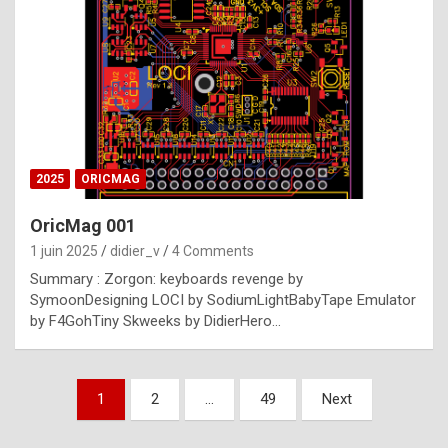
e
s
t
p
h
o
n
2025
ORICMAG
y
OricMag 001
R
1 juin 2025
didier_v
4 Comments
o
Summary : Zorgon: keyboards revenge by
l
SymoonDesigning LOCI by SodiumLightBabyTape Emulator
e
by F4GohTiny Skweeks by DidierHero…
x
a
Pagination
1
2
…
49
Next
r
des
e