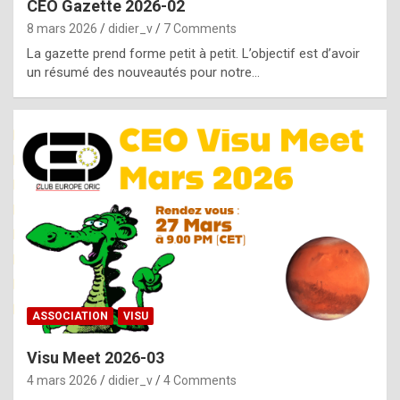
CEO Gazette 2026-02
g
8 mars 2026
didier_v
7 Comments
e
La gazette prend forme petit à petit. L’objectif est d’avoir
n
un résumé des nouveautés pour notre…
u
i
n
e
R
o
l
e
x
ASSOCIATION
VISU
r
Visu Meet 2026-03
e
4 mars 2026
didier_v
4 Comments
p