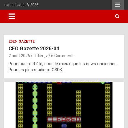
Skip
samedi, août 8, 2026
to
content
i
2026
GAZETTE
t
CEO Gazette 2026-04
r
2 août 2026
didier_v
6 Comments
e
Pour jouer cet été, quoi de mieux que les news oriciennes.
g
Pour les plus studieux, OSDK…
u
l
a
r
l
y
d