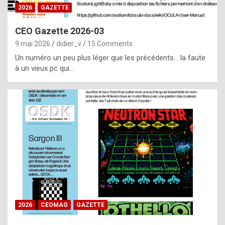
s
2026
GAZETTE
i
CEO Gazette 2026-03
d
9 mai 2026
didier_v
15 Comments
e
Un numéro un peu plus léger que les précédents… la faute
f
à un vieux pc qui…
r
o
m
m
a
y
b
e
b
2026
CEOMAG
GAZETTE
y
a