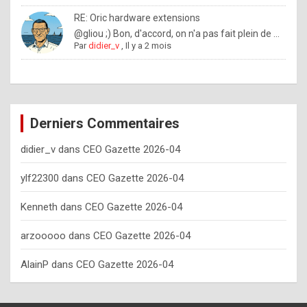
o
RE: Oric hardware extensions
w
@gliou ;) Bon, d'accord, on n'a pas fait plein de ...
Par
didier_v
,
Il y a 2 mois
o
f
t
e
Derniers Commentaires
n
didier_v
dans
CEO Gazette 2026-04
y
o
ylf22300
dans
CEO Gazette 2026-04
u
Kenneth
dans
CEO Gazette 2026-04
s
h
arzooooo
dans
CEO Gazette 2026-04
o
AlainP
dans
CEO Gazette 2026-04
u
l