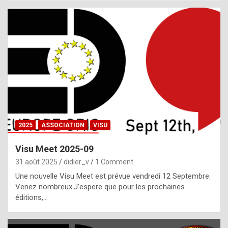
i
a
l
i
s
t
,
i
n
2025
ASSOCIATION
VISU
l
i
Visu Meet 2025-09
g
31 août 2025
didier_v
1 Comment
h
Une nouvelle Visu Meet est prévue vendredi 12 Septembre.
Venez nombreux.J’espere que pour les prochaines
t
éditions,…
o
f