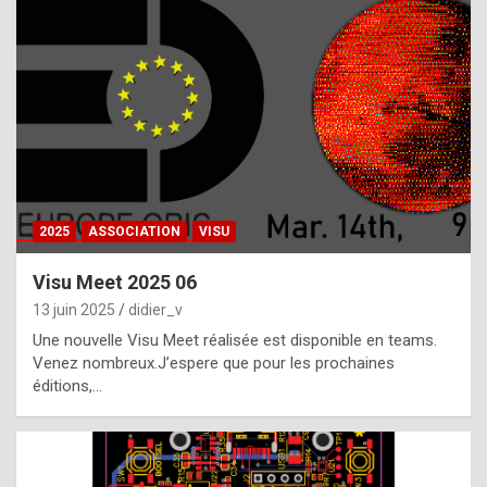
t
h
e
f
a
c
t
2025
ASSOCIATION
VISU
t
h
Visu Meet 2025 06
a
13 juin 2025
didier_v
t
Une nouvelle Visu Meet réalisée est disponible en teams.
t
Venez nombreux.J’espere que pour les prochaines
éditions,…
h
e
b