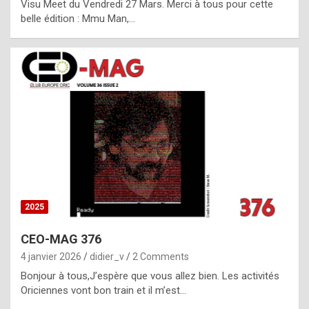
Visu Meet du Vendredi 27 Mars. Merci à tous pour cette
l
belle édition : Mmu Man,…
i
c
a
h
i
s
t
o
r
y
2025
s
CEO-MAG 376
p
4 janvier 2026
didier_v
2 Comments
e
Bonjour à tous,J’espère que vous allez bien. Les activités
c
Oriciennes vont bon train et il m’est…