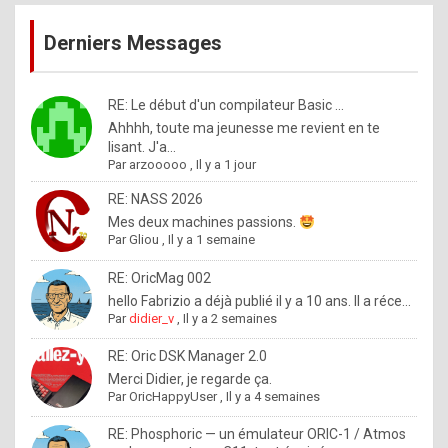
publications
9
Derniers Messages
5
%
m
RE: Le début d'un compilateur Basic ...
Ahhhh, toute ma jeunesse me revient en te
a
lisant. J'a...
d
Par
arzooooo
,
Il y a 1 jour
e
RE: NASS 2026
b
Mes deux machines passions.
Par
Gliou
,
Il y a 1 semaine
y
R
RE: OricMag 002
hello Fabrizio a déjà publié il y a 10 ans. Il a réce...
o
Par
didier_v
,
Il y a 2 semaines
l
RE: Oric DSK Manager 2.0
e
Merci Didier, je regarde ça.
x
Par
OricHappyUser
,
Il y a 4 semaines
.
RE: Phosphoric — un émulateur ORIC-1 / Atmos