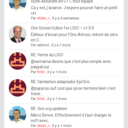
I
cycle-accurate en C11, tout équipé
Ca y est, j'avance. J'espere pouvoir faire un petit
f
ret...
y
Par
didier_v
,
Il y a 4 semaines
o
Oric Screen Editor for LOCI — v1.0.0
u
Éditeur d'écran pour l'Oric Atmos, réécrit de zéro
en C...
w
Par
xahmol
,
Il y a 1 mois
a
RE: Vente du LOCI
n
@semama disons que c'est plus simple avec
paypal sur ...
t
Par
ftmb
,
Il y a 1 mois
t
RE: fantástico adaptador EprOric
o
@papyrus ouf cool que ça se termine bien c'est
k
triste...
Par
ftmb
,
Il y a 1 mois
n
o
RE: Oric.org updates
Merci Simon. Effectivement il faut charger le
w
soft avec...
h
Par
didier_v
,
Il y a 1 mois