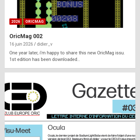
i
ff
2026
ORICMAG
i
c
OricMag 002
u
16 juin 2026
didier_v
l
One year later, i’m happy to share this new OricMag issu.
1st edition has been downloaded…
t
t
o
s
p
o
t
,
a