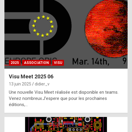
t
h
e
f
a
c
t
2025
ASSOCIATION
VISU
t
h
Visu Meet 2025 06
a
13 juin 2025
didier_v
t
Une nouvelle Visu Meet réalisée est disponible en teams.
t
Venez nombreux.J’espere que pour les prochaines
éditions,…
h
e
b