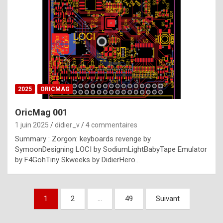
e
s
t
p
h
o
n
2025
ORICMAG
y
OricMag 001
R
1 juin 2025
didier_v
4 commentaires
o
Summary : Zorgon: keyboards revenge by
l
SymoonDesigning LOCI by SodiumLightBabyTape Emulator
e
by F4GohTiny Skweeks by DidierHero…
x
a
Pagination
1
2
…
49
Suivant
r
des
e