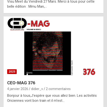
Visu Meet du Vendredi 27 Mars. Merci à tous pour cette
l
belle édition : Mmu Man,…
i
c
a
h
i
s
t
o
r
y
2025
s
CEO-MAG 376
p
4 janvier 2026
didier_v
2 commentaires
e
Bonjour à tous,J’espère que vous allez bien. Les activités
c
Oriciennes vont bon train et il m’est…