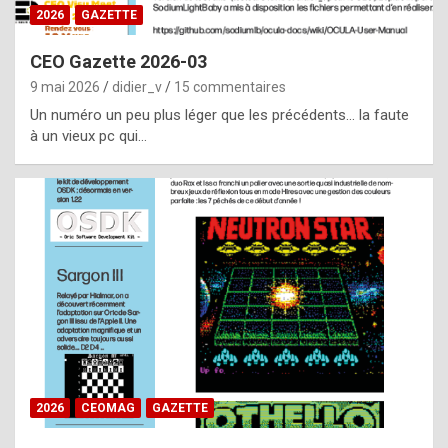
s
2026
GAZETTE
i
CEO Gazette 2026-03
d
9 mai 2026
didier_v
15 commentaires
e
Un numéro un peu plus léger que les précédents… la faute
f
à un vieux pc qui…
r
o
m
m
a
y
b
e
b
2026
CEOMAG
GAZETTE
y
a