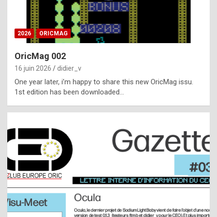
i
ff
2026
ORICMAG
i
c
OricMag 002
u
16 juin 2026
didier_v
l
One year later, i’m happy to share this new OricMag issu.
1st edition has been downloaded…
t
t
o
s
p
o
t
,
a