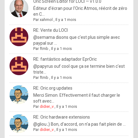
I
Oric Screen Editor for LOCI — v1.0.0
Éditeur d'écran pour l'Oric Atmos, réécrit de zéro
f
en C...
y
Par
xahmol
,
Il y a 1 mois
o
RE: Vente du LOCI
u
@semama disons que c'est plus simple avec
paypal sur ...
w
Par
ftmb
,
Il y a 1 mois
a
RE: fantástico adaptador EprOric
n
@papyrus ouf cool que ça se termine bien c'est
triste...
t
Par
ftmb
,
Il y a 1 mois
t
RE: Oric.org updates
o
Merci Simon. Effectivement il faut charger le
k
soft avec...
Par
didier_v
,
Il y a 1 mois
n
o
RE: Oric hardware extensions
@gliou ;) Bon, d'accord, on n'a pas fait plein de ...
w
Par
didier_v
,
Il y a 1 mois
h