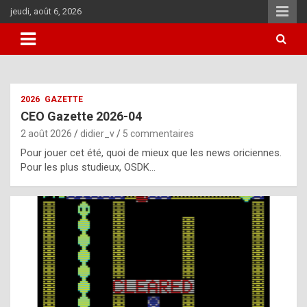
Aller
jeudi, août 6, 2026
au
contenu
i
2026
GAZETTE
t
CEO Gazette 2026-04
r
2 août 2026
didier_v
5 commentaires
e
Pour jouer cet été, quoi de mieux que les news oriciennes.
g
Pour les plus studieux, OSDK…
u
l
a
r
l
y
d