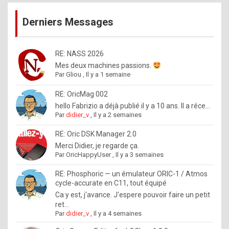
publications
9
Derniers Messages
5
%
m
RE: NASS 2026
Mes deux machines passions.
a
Par
Gliou
,
Il y a 1 semaine
d
RE: OricMag 002
e
hello Fabrizio a déjà publié il y a 10 ans. Il a réce...
b
Par
didier_v
,
Il y a 2 semaines
y
RE: Oric DSK Manager 2.0
R
Merci Didier, je regarde ça.
Par
OricHappyUser
,
Il y a 3 semaines
o
l
RE: Phosphoric — un émulateur ORIC-1 / Atmos
cycle-accurate en C11, tout équipé
e
Ca y est, j'avance. J'espere pouvoir faire un petit
x
ret...
Par
didier_v
,
Il y a 4 semaines
.