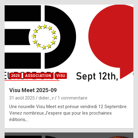
i
a
l
i
s
t
,
i
n
2025
ASSOCIATION
VISU
l
i
Visu Meet 2025-09
g
31 août 2025
didier_v
1 commentaire
h
Une nouvelle Visu Meet est prévue vendredi 12 Septembre.
Venez nombreux.J’espere que pour les prochaines
t
éditions,…
o
f