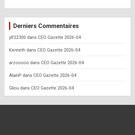
o
w
o
Derniers Commentaires
f
ylf22300
dans
CEO Gazette 2026-04
t
e
Kenneth
dans
CEO Gazette 2026-04
n
arzooooo
dans
CEO Gazette 2026-04
y
AlainP
dans
CEO Gazette 2026-04
o
u
Gliou
dans
CEO Gazette 2026-04
s
h
o
u
l