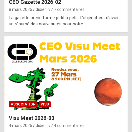
CEO Gazette 2026-02
g
8 mars 2026
didier_v
7 commentaires
e
La gazette prend forme petit à petit. L’objectif est d’avoir
n
un résumé des nouveautés pour notre…
u
i
n
e
R
o
l
e
x
ASSOCIATION
VISU
r
Visu Meet 2026-03
e
4 mars 2026
didier_v
4 commentaires
p