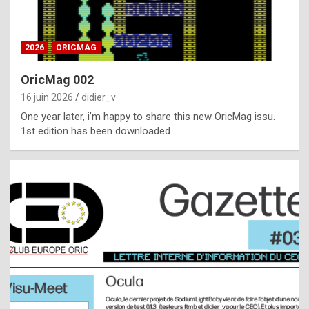
i
ff
2026
ORICMAG
i
c
OricMag 002
u
16 juin 2026
didier_v
l
One year later, i’m happy to share this new OricMag issu.
1st edition has been downloaded…
t
t
o
s
p
o
t
,
a