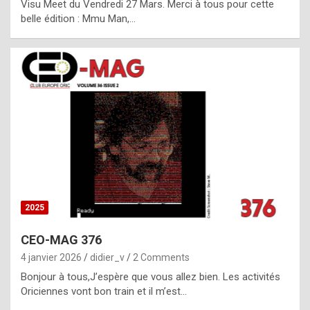
Visu Meet du Vendredi 27 Mars. Merci à tous pour cette
l
belle édition : Mmu Man,…
i
c
a
h
i
s
t
o
r
y
2025
s
CEO-MAG 376
p
4 janvier 2026
didier_v
2 Comments
e
Bonjour à tous,J’espère que vous allez bien. Les activités
c
Oriciennes vont bon train et il m’est…