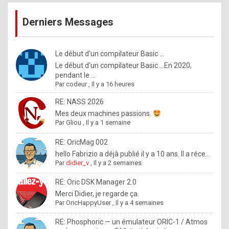
publications
9
Derniers Messages
5
%
m
Le début d'un compilateur Basic ...
Le début d'un compilateur Basic ...En 2020,
a
pendant le ...
d
Par
codeur
,
Il y a 16 heures
e
RE: NASS 2026
b
Mes deux machines passions.
Par
Gliou
,
Il y a 1 semaine
y
R
RE: OricMag 002
hello Fabrizio a déjà publié il y a 10 ans. Il a réce...
o
Par
didier_v
,
Il y a 2 semaines
l
RE: Oric DSK Manager 2.0
e
Merci Didier, je regarde ça.
x
Par
OricHappyUser
,
Il y a 4 semaines
.
RE: Phosphoric — un émulateur ORIC-1 / Atmos