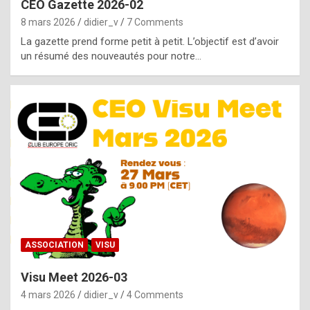
CEO Gazette 2026-02
g
8 mars 2026
didier_v
7 Comments
e
La gazette prend forme petit à petit. L’objectif est d’avoir
n
un résumé des nouveautés pour notre…
u
i
n
e
R
o
l
e
x
ASSOCIATION
VISU
r
Visu Meet 2026-03
e
4 mars 2026
didier_v
4 Comments
p