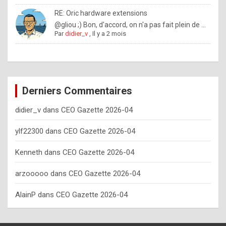
o
RE: Oric hardware extensions
w
@gliou ;) Bon, d'accord, on n'a pas fait plein de ...
Par
didier_v
,
Il y a 2 mois
o
f
t
e
Derniers Commentaires
n
didier_v
dans
CEO Gazette 2026-04
y
o
ylf22300
dans
CEO Gazette 2026-04
u
Kenneth
dans
CEO Gazette 2026-04
s
h
arzooooo
dans
CEO Gazette 2026-04
o
AlainP
dans
CEO Gazette 2026-04
u
l