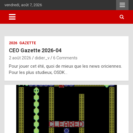
Skip
vendredi, août 7, 2026
to
content
i
2026
GAZETTE
t
CEO Gazette 2026-04
r
2 août 2026
didier_v
6 Comments
e
Pour jouer cet été, quoi de mieux que les news oriciennes.
g
Pour les plus studieux, OSDK…
u
l
a
r
l
y
d