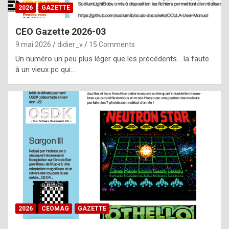
s
2026
GAZETTE
i
CEO Gazette 2026-03
d
9 mai 2026
didier_v
15 Comments
e
Un numéro un peu plus léger que les précédents… la faute
f
à un vieux pc qui…
r
o
m
m
a
y
b
e
b
2026
CEOMAG
GAZETTE
y
a