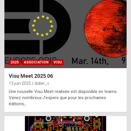
t
h
e
f
a
c
t
2025
ASSOCIATION
VISU
t
h
Visu Meet 2025 06
a
13 juin 2025
didier_v
t
Une nouvelle Visu Meet réalisée est disponible en teams.
t
Venez nombreux.J’espere que pour les prochaines
éditions,…
h
e
b