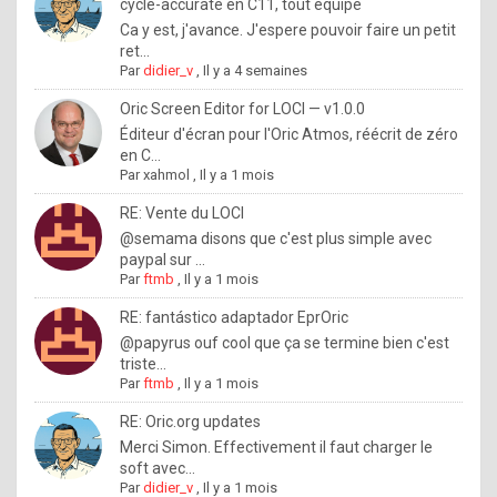
I
cycle-accurate en C11, tout équipé
Ca y est, j'avance. J'espere pouvoir faire un petit
f
ret...
y
Par
didier_v
,
Il y a 4 semaines
o
Oric Screen Editor for LOCI — v1.0.0
u
Éditeur d'écran pour l'Oric Atmos, réécrit de zéro
en C...
w
Par
xahmol
,
Il y a 1 mois
a
RE: Vente du LOCI
n
@semama disons que c'est plus simple avec
paypal sur ...
t
Par
ftmb
,
Il y a 1 mois
t
RE: fantástico adaptador EprOric
o
@papyrus ouf cool que ça se termine bien c'est
k
triste...
Par
ftmb
,
Il y a 1 mois
n
o
RE: Oric.org updates
Merci Simon. Effectivement il faut charger le
w
soft avec...
h
Par
didier_v
,
Il y a 1 mois