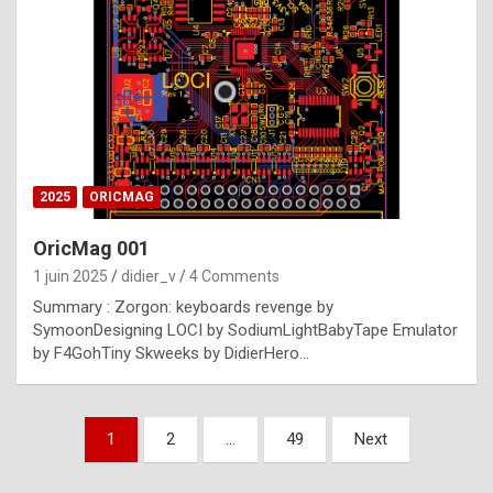
e
s
t
p
h
o
n
2025
ORICMAG
y
OricMag 001
R
1 juin 2025
didier_v
4 Comments
o
Summary : Zorgon: keyboards revenge by
l
SymoonDesigning LOCI by SodiumLightBabyTape Emulator
e
by F4GohTiny Skweeks by DidierHero…
x
a
Pagination
1
2
…
49
Next
r
des
e