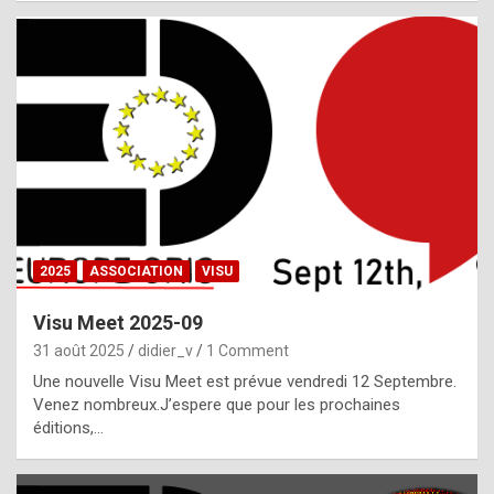
i
a
l
i
s
t
,
i
n
2025
ASSOCIATION
VISU
l
i
Visu Meet 2025-09
g
31 août 2025
didier_v
1 Comment
h
Une nouvelle Visu Meet est prévue vendredi 12 Septembre.
Venez nombreux.J’espere que pour les prochaines
t
éditions,…
o
f