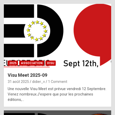
i
a
l
i
s
t
,
i
n
2025
ASSOCIATION
VISU
l
i
Visu Meet 2025-09
g
31 août 2025
didier_v
1 Comment
h
Une nouvelle Visu Meet est prévue vendredi 12 Septembre.
Venez nombreux.J’espere que pour les prochaines
t
éditions,…
o
f