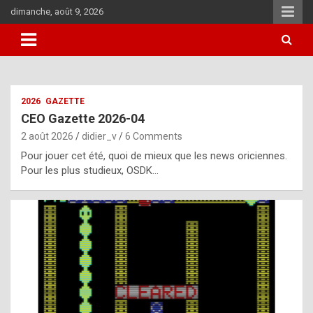
Skip
dimanche, août 9, 2026
to
content
i
2026
GAZETTE
t
CEO Gazette 2026-04
r
2 août 2026
didier_v
6 Comments
e
Pour jouer cet été, quoi de mieux que les news oriciennes.
g
Pour les plus studieux, OSDK…
u
l
a
r
l
y
d