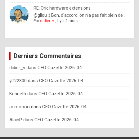
o
RE: Oric hardware extensions
w
@gliou ;) Bon, d'accord, on n'a pas fait plein de ...
Par
didier_v
,
Il y a 2 mois
o
f
t
e
Derniers Commentaires
n
didier_v
dans
CEO Gazette 2026-04
y
o
ylf22300
dans
CEO Gazette 2026-04
u
Kenneth
dans
CEO Gazette 2026-04
s
h
arzooooo
dans
CEO Gazette 2026-04
o
AlainP
dans
CEO Gazette 2026-04
u
l