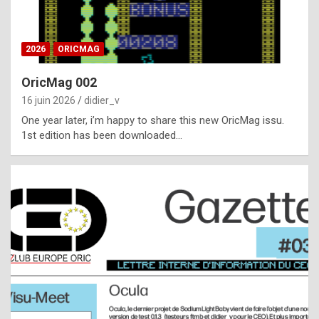
i
ff
2026
ORICMAG
i
c
OricMag 002
u
16 juin 2026
didier_v
l
One year later, i’m happy to share this new OricMag issu.
1st edition has been downloaded…
t
t
o
s
p
o
t
,
a