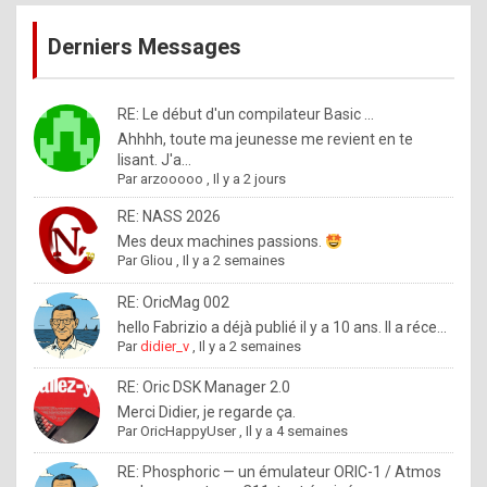
publications
9
Derniers Messages
5
%
m
RE: Le début d'un compilateur Basic ...
Ahhhh, toute ma jeunesse me revient en te
a
lisant. J'a...
d
Par
arzooooo
,
Il y a 2 jours
e
RE: NASS 2026
b
Mes deux machines passions.
Par
Gliou
,
Il y a 2 semaines
y
R
RE: OricMag 002
hello Fabrizio a déjà publié il y a 10 ans. Il a réce...
o
Par
didier_v
,
Il y a 2 semaines
l
RE: Oric DSK Manager 2.0
e
Merci Didier, je regarde ça.
x
Par
OricHappyUser
,
Il y a 4 semaines
.
RE: Phosphoric — un émulateur ORIC-1 / Atmos