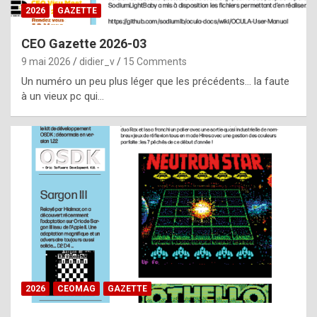
s
2026
GAZETTE
i
CEO Gazette 2026-03
d
9 mai 2026
didier_v
15 Comments
e
Un numéro un peu plus léger que les précédents… la faute
f
à un vieux pc qui…
r
o
m
m
a
y
b
e
b
2026
CEOMAG
GAZETTE
y
a