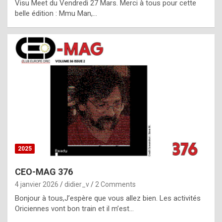
Visu Meet du Vendredi 27 Mars. Merci à tous pour cette
l
belle édition : Mmu Man,…
i
c
a
h
i
s
t
o
r
y
2025
s
CEO-MAG 376
p
4 janvier 2026
didier_v
2 Comments
e
Bonjour à tous,J’espère que vous allez bien. Les activités
c
Oriciennes vont bon train et il m’est…