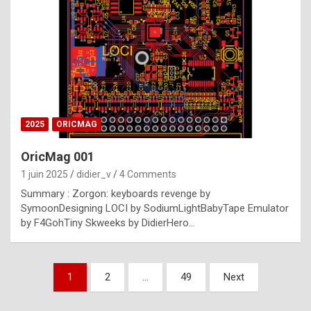
e
s
t
p
h
o
n
2025
ORICMAG
y
OricMag 001
R
1 juin 2025
didier_v
4 Comments
o
Summary : Zorgon: keyboards revenge by
l
SymoonDesigning LOCI by SodiumLightBabyTape Emulator
e
by F4GohTiny Skweeks by DidierHero…
x
a
Pagination
1
2
…
49
Next
r
des
e