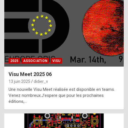
t
h
e
f
a
c
t
2025
ASSOCIATION
VISU
t
h
Visu Meet 2025 06
a
13 juin 2025
didier_v
t
Une nouvelle Visu Meet réalisée est disponible en teams.
t
Venez nombreux.J’espere que pour les prochaines
éditions,…
h
e
b