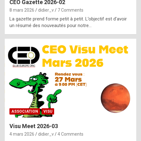
CEO Gazette 2026-02
g
8 mars 2026
didier_v
7 Comments
e
La gazette prend forme petit à petit. L’objectif est d’avoir
n
un résumé des nouveautés pour notre…
u
i
n
e
R
o
l
e
x
ASSOCIATION
VISU
r
Visu Meet 2026-03
e
4 mars 2026
didier_v
4 Comments
p