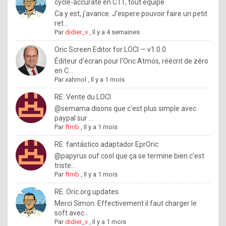
I
cycle-accurate en C11, tout équipé
Ca y est, j'avance. J'espere pouvoir faire un petit
f
ret...
y
Par
didier_v
,
Il y a 4 semaines
o
Oric Screen Editor for LOCI — v1.0.0
u
Éditeur d'écran pour l'Oric Atmos, réécrit de zéro
en C...
w
Par
xahmol
,
Il y a 1 mois
a
RE: Vente du LOCI
n
@semama disons que c'est plus simple avec
paypal sur ...
t
Par
ftmb
,
Il y a 1 mois
t
RE: fantástico adaptador EprOric
o
@papyrus ouf cool que ça se termine bien c'est
k
triste...
Par
ftmb
,
Il y a 1 mois
n
o
RE: Oric.org updates
Merci Simon. Effectivement il faut charger le
w
soft avec...
h
Par
didier_v
,
Il y a 1 mois