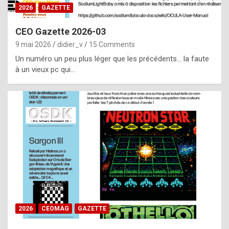
s
2026
GAZETTE
i
CEO Gazette 2026-03
d
9 mai 2026
didier_v
15 Comments
e
Un numéro un peu plus léger que les précédents… la faute
f
à un vieux pc qui…
r
o
m
m
a
y
b
e
b
2026
CEOMAG
GAZETTE
y
a