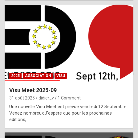
i
a
l
i
s
t
,
i
n
2025
ASSOCIATION
VISU
l
i
Visu Meet 2025-09
g
31 août 2025
didier_v
1 Comment
h
Une nouvelle Visu Meet est prévue vendredi 12 Septembre.
Venez nombreux.J’espere que pour les prochaines
t
éditions,…
o
f