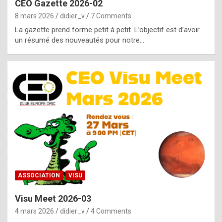
CEO Gazette 2026-02
g
8 mars 2026
didier_v
7 Comments
e
La gazette prend forme petit à petit. L’objectif est d’avoir
n
un résumé des nouveautés pour notre…
u
i
n
e
R
o
l
e
x
ASSOCIATION
VISU
r
Visu Meet 2026-03
e
4 mars 2026
didier_v
4 Comments
p