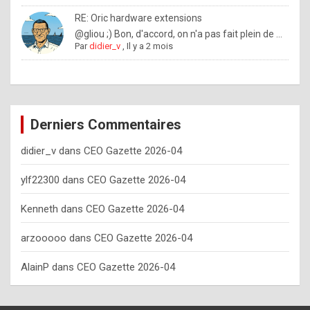
o
RE: Oric hardware extensions
w
@gliou ;) Bon, d'accord, on n'a pas fait plein de ...
Par
didier_v
,
Il y a 2 mois
o
f
t
e
Derniers Commentaires
n
didier_v
dans
CEO Gazette 2026-04
y
o
ylf22300
dans
CEO Gazette 2026-04
u
Kenneth
dans
CEO Gazette 2026-04
s
h
arzooooo
dans
CEO Gazette 2026-04
o
AlainP
dans
CEO Gazette 2026-04
u
l