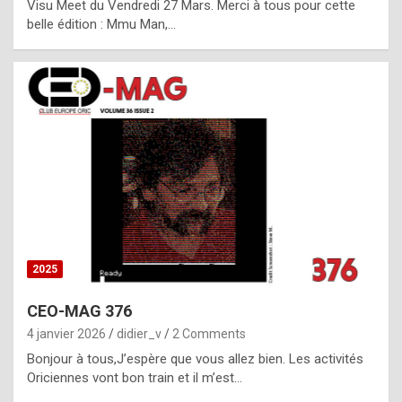
Visu Meet du Vendredi 27 Mars. Merci à tous pour cette
l
belle édition : Mmu Man,…
i
c
a
h
i
s
t
o
r
y
2025
s
CEO-MAG 376
p
4 janvier 2026
didier_v
2 Comments
e
Bonjour à tous,J’espère que vous allez bien. Les activités
c
Oriciennes vont bon train et il m’est…