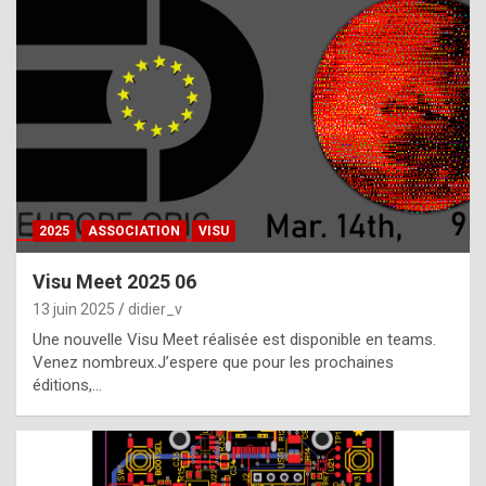
t
h
e
f
a
c
t
2025
ASSOCIATION
VISU
t
h
Visu Meet 2025 06
a
13 juin 2025
didier_v
t
Une nouvelle Visu Meet réalisée est disponible en teams.
t
Venez nombreux.J’espere que pour les prochaines
éditions,…
h
e
b