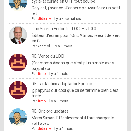
I
cycle-accurate en C11, tout équipé
Ca y est, j'avance. J'espere pouvoir faire un petit
f
ret...
y
Par
didier_v
,
Il y a 4 semaines
o
Oric Screen Editor for LOCI — v1.0.0
u
Éditeur d'écran pour l'Oric Atmos, réécrit de zéro
en C...
w
Par
xahmol
,
Il y a 1 mois
a
RE: Vente du LOCI
n
@semama disons que c'est plus simple avec
paypal sur ...
t
Par
ftmb
,
Il y a 1 mois
t
RE: fantástico adaptador EprOric
o
@papyrus ouf cool que ça se termine bien c'est
k
triste...
Par
ftmb
,
Il y a 1 mois
n
o
RE: Oric.org updates
Merci Simon. Effectivement il faut charger le
w
soft avec...
h
Par
didier_v
,
Il y a 1 mois