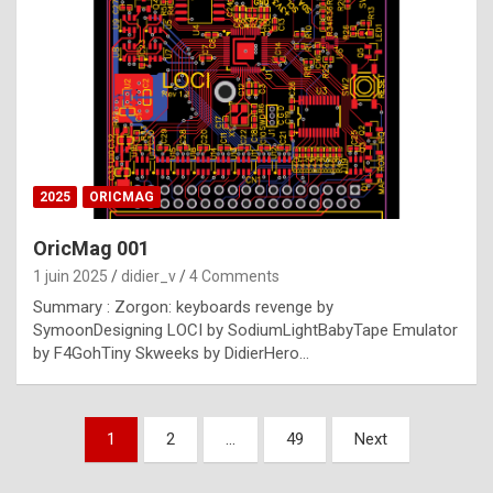
e
s
t
p
h
o
n
2025
ORICMAG
y
OricMag 001
R
1 juin 2025
didier_v
4 Comments
o
Summary : Zorgon: keyboards revenge by
l
SymoonDesigning LOCI by SodiumLightBabyTape Emulator
e
by F4GohTiny Skweeks by DidierHero…
x
a
Pagination
1
2
…
49
Next
r
des
e