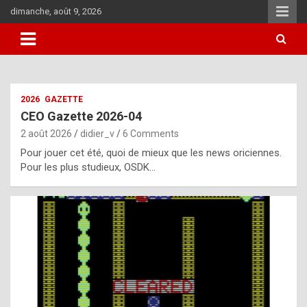
Skip
dimanche, août 9, 2026
to
content
i
2026
GAZETTE
t
CEO Gazette 2026-04
r
2 août 2026
didier_v
6 Comments
e
Pour jouer cet été, quoi de mieux que les news oriciennes.
g
Pour les plus studieux, OSDK…
u
l
a
r
l
y
d