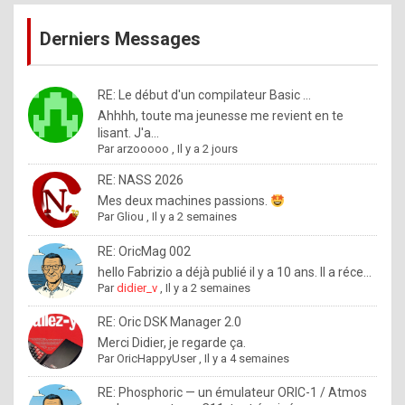
publications
9
Derniers Messages
5
%
m
RE: Le début d'un compilateur Basic ...
Ahhhh, toute ma jeunesse me revient en te
a
lisant. J'a...
d
Par
arzooooo
,
Il y a 2 jours
e
RE: NASS 2026
b
Mes deux machines passions.
Par
Gliou
,
Il y a 2 semaines
y
R
RE: OricMag 002
hello Fabrizio a déjà publié il y a 10 ans. Il a réce...
o
Par
didier_v
,
Il y a 2 semaines
l
RE: Oric DSK Manager 2.0
e
Merci Didier, je regarde ça.
x
Par
OricHappyUser
,
Il y a 4 semaines
.
RE: Phosphoric — un émulateur ORIC-1 / Atmos