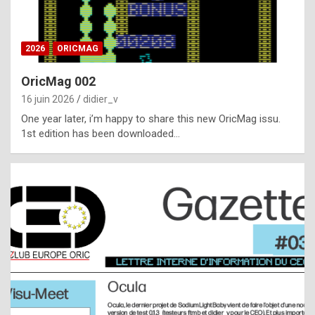
i
ff
2026
ORICMAG
i
c
OricMag 002
u
16 juin 2026
didier_v
l
One year later, i’m happy to share this new OricMag issu.
1st edition has been downloaded…
t
t
o
s
p
o
t
,
a