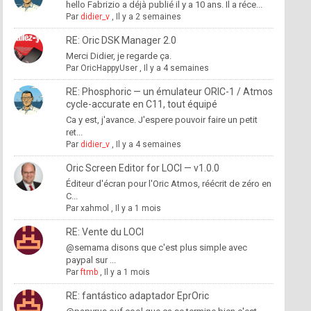
hello Fabrizio a déjà publié il y a 10 ans. Il a réce...
Par
didier_v
,
Il y a 2 semaines
RE: Oric DSK Manager 2.0
Merci Didier, je regarde ça.
Par
OricHappyUser
,
Il y a 4 semaines
RE: Phosphoric — un émulateur ORIC-1 / Atmos
cycle-accurate en C11, tout équipé
Ca y est, j'avance. J'espere pouvoir faire un petit
ret...
Par
didier_v
,
Il y a 4 semaines
Oric Screen Editor for LOCI — v1.0.0
Éditeur d'écran pour l'Oric Atmos, réécrit de zéro en
C...
Par
xahmol
,
Il y a 1 mois
RE: Vente du LOCI
@semama disons que c'est plus simple avec
paypal sur ...
Par
ftmb
,
Il y a 1 mois
RE: fantástico adaptador EprOric