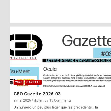
r
l
y
d
i
ff
i
c
u
2026
GAZETTE
l
CEO Gazette 2026-03
t
9 mai 2026
didier_v
15 Comments
t
Un numéro un peu plus léger que les précédents… la