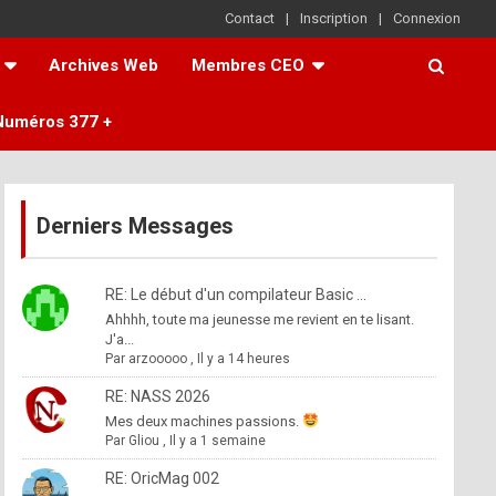
Contact
Inscription
Connexion
Archives Web
Membres CEO
Numéros 377 +
Derniers Messages
RE: Le début d'un compilateur Basic ...
Ahhhh, toute ma jeunesse me revient en te lisant.
J'a...
Par
arzooooo
,
Il y a 14 heures
RE: NASS 2026
Mes deux machines passions.
Par
Gliou
,
Il y a 1 semaine
RE: OricMag 002