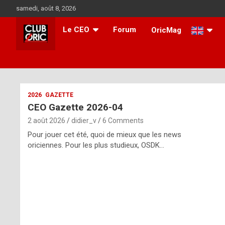
Skip
samedi, août 8, 2026
to
content
Le CEO
Forum
OricMag
i
2026
GAZETTE
CEO Gazette 2026-04
t
2 août 2026
didier_v
6 Comments
r
Pour jouer cet été, quoi de mieux que les news
e
oriciennes. Pour les plus studieux, OSDK…
g
u
l
a