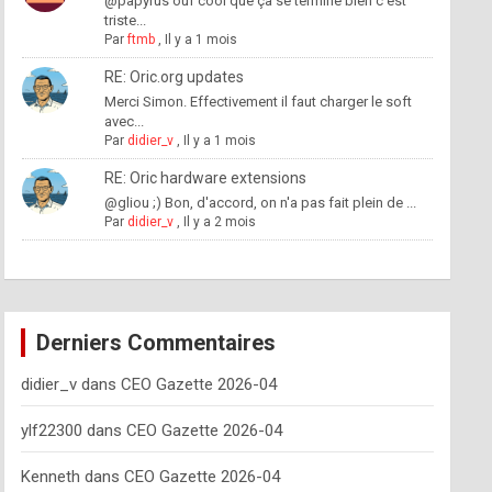
@papyrus ouf cool que ça se termine bien c'est
triste...
Par
ftmb
,
Il y a 1 mois
RE: Oric.org updates
Merci Simon. Effectivement il faut charger le soft
avec...
Par
didier_v
,
Il y a 1 mois
RE: Oric hardware extensions
@gliou ;) Bon, d'accord, on n'a pas fait plein de ...
Par
didier_v
,
Il y a 2 mois
Derniers Commentaires
didier_v
dans
CEO Gazette 2026-04
ylf22300
dans
CEO Gazette 2026-04
Kenneth
dans
CEO Gazette 2026-04