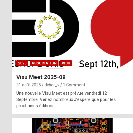
o
m
m
a
y
b
2025
ASSOCIATION
VISU
e
Visu Meet 2025-09
b
31 août 2025
didier_v
1 Comment
y
Une nouvelle Visu Meet est prévue vendredi 12
Septembre. Venez nombreux.J’espere que pour les
a
prochaines éditions,…
g
e