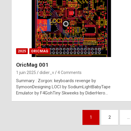
n
u
i
n
e
2025
ORICMAG
R
OricMag 001
o
1 juin 2025
didier_v
4 Comments
l
Summary : Zorgon: keyboards revenge by
e
SymoonDesigning LOCI by SodiumLightBabyTape
Emulator by F4GohTiny Skweeks by DidierHero…
x
r
Pagination
e
1
2
…
des
p