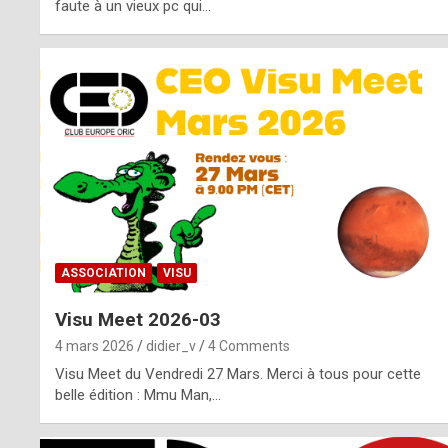
o
faute à un vieux pc qui…
s
p
o
t
,
a
s
ASSOCIATION
VISU
i
Visu Meet 2026-03
d
4 mars 2026
didier_v
4 Comments
e
Visu Meet du Vendredi 27 Mars. Merci à tous pour cette
belle édition : Mmu Man,…
f
r