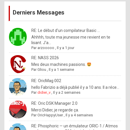
publications
9
Derniers Messages
5
%
m
RE: Le début d'un compilateur Basic ...
Ahhhh, toute ma jeunesse me revient en te
a
lisant. J'a...
d
Par
arzooooo
,
Il y a 1 jour
e
RE: NASS 2026
b
Mes deux machines passions.
Par
Gliou
,
Il y a 1 semaine
y
R
RE: OricMag 002
hello Fabrizio a déjà publié il y a 10 ans. Il a réce...
o
Par
didier_v
,
Il y a 2 semaines
l
RE: Oric DSK Manager 2.0
e
Merci Didier, je regarde ça.
x
Par
OricHappyUser
,
Il y a 4 semaines
.
RE: Phosphoric — un émulateur ORIC-1 / Atmos