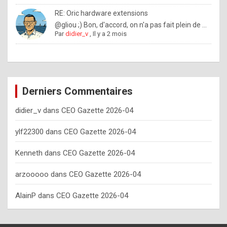
o
RE: Oric hardware extensions
w
@gliou ;) Bon, d'accord, on n'a pas fait plein de ...
Par
didier_v
,
Il y a 2 mois
o
f
t
e
Derniers Commentaires
n
didier_v
dans
CEO Gazette 2026-04
y
o
ylf22300
dans
CEO Gazette 2026-04
u
Kenneth
dans
CEO Gazette 2026-04
s
h
arzooooo
dans
CEO Gazette 2026-04
o
AlainP
dans
CEO Gazette 2026-04
u
l