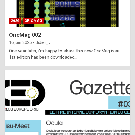
i
ff
2026
ORICMAG
i
c
OricMag 002
u
16 juin 2026
didier_v
l
One year later, i’m happy to share this new OricMag issu.
1st edition has been downloaded…
t
t
o
s
p
o
t
,
a