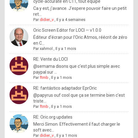
I
cycle-accurate en C11, tout équipé
Ca y est, j'avance. J'espere pouvoir faire un petit
f
ret...
y
Par
didier_v
,
Il y a 4 semaines
o
Oric Screen Editor for LOCI — v1.0.0
u
Éditeur d'écran pour l'Oric Atmos, réécrit de zéro
en C...
w
Par
xahmol
,
Il y a 1 mois
a
RE: Vente du LOCI
n
@semama disons que c'est plus simple avec
paypal sur ...
t
Par
ftmb
,
Il y a 1 mois
t
RE: fantástico adaptador EprOric
o
@papyrus ouf cool que ça se termine bien c'est
k
triste...
Par
ftmb
,
Il y a 1 mois
n
o
RE: Oric.org updates
Merci Simon. Effectivement il faut charger le
w
soft avec...
h
Par
didier_v
,
Il y a 1 mois