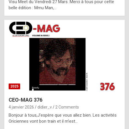
Visu Meet du Vendredi 27 Mars. Merci à tous pour cette
l
belle édition : Mmu Man,…
i
c
a
h
i
s
t
o
r
y
2025
s
CEO-MAG 376
p
4 janvier 2026
didier_v
2 Comments
e
Bonjour à tous,J’espère que vous allez bien. Les activités
c
Oriciennes vont bon train et il m’est…