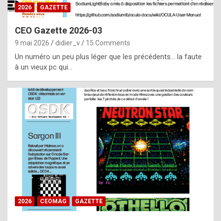
s
2026
GAZETTE
i
CEO Gazette 2026-03
d
9 mai 2026
didier_v
15 Comments
e
Un numéro un peu plus léger que les précédents… la faute
f
à un vieux pc qui…
r
o
m
m
a
y
b
e
b
2026
CEOMAG
GAZETTE
y
a