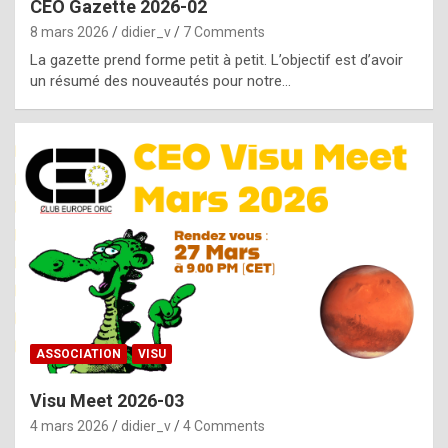
CEO Gazette 2026-02
g
8 mars 2026
didier_v
7 Comments
e
La gazette prend forme petit à petit. L’objectif est d’avoir
n
un résumé des nouveautés pour notre…
u
i
n
e
R
o
l
e
x
ASSOCIATION
VISU
r
Visu Meet 2026-03
e
4 mars 2026
didier_v
4 Comments
p