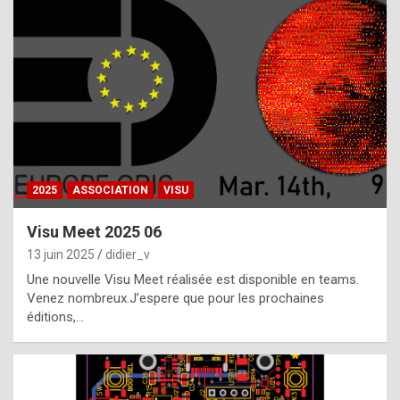
t
h
e
f
a
c
t
2025
ASSOCIATION
VISU
t
h
Visu Meet 2025 06
a
13 juin 2025
didier_v
t
Une nouvelle Visu Meet réalisée est disponible en teams.
t
Venez nombreux.J’espere que pour les prochaines
éditions,…
h
e
b