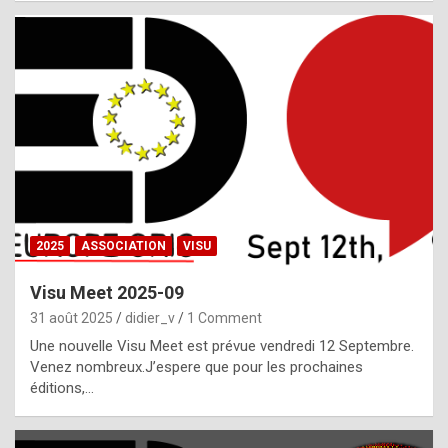
i
a
l
i
s
t
,
i
n
2025
ASSOCIATION
VISU
l
i
Visu Meet 2025-09
g
31 août 2025
didier_v
1 Comment
h
Une nouvelle Visu Meet est prévue vendredi 12 Septembre.
Venez nombreux.J’espere que pour les prochaines
t
éditions,…
o
f