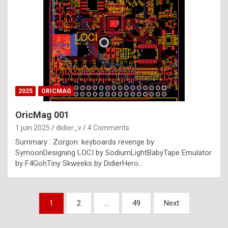
e
s
t
p
h
o
n
2025
ORICMAG
y
OricMag 001
R
1 juin 2025
didier_v
4 Comments
o
Summary : Zorgon: keyboards revenge by
l
SymoonDesigning LOCI by SodiumLightBabyTape Emulator
e
by F4GohTiny Skweeks by DidierHero…
x
a
Pagination
1
2
…
49
Next
r
des
e