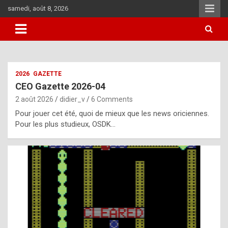
Skip
samedi, août 8, 2026
to
content
i
2026
GAZETTE
t
CEO Gazette 2026-04
r
2 août 2026
didier_v
6 Comments
e
Pour jouer cet été, quoi de mieux que les news oriciennes.
g
Pour les plus studieux, OSDK…
u
l
a
r
l
y
d