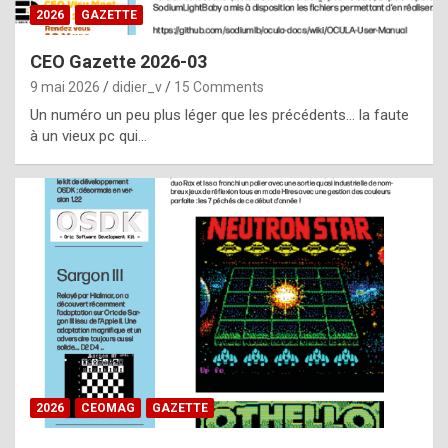
s
2026
GAZETTE
i
CEO Gazette 2026-03
d
9 mai 2026
didier_v
15 Comments
e
Un numéro un peu plus léger que les précédents… la faute
f
à un vieux pc qui…
r
o
m
m
a
y
b
e
b
2026
CEOMAG
GAZETTE
y
a