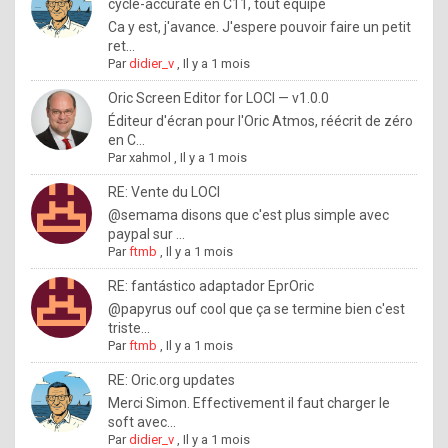
I
cycle-accurate en C11, tout équipé
Ca y est, j'avance. J'espere pouvoir faire un petit
f
ret...
y
Par
didier_v
,
Il y a 1 mois
o
Oric Screen Editor for LOCI — v1.0.0
u
Éditeur d'écran pour l'Oric Atmos, réécrit de zéro
en C...
w
Par
xahmol
,
Il y a 1 mois
a
RE: Vente du LOCI
n
@semama disons que c'est plus simple avec
paypal sur ...
t
Par
ftmb
,
Il y a 1 mois
t
RE: fantástico adaptador EprOric
o
@papyrus ouf cool que ça se termine bien c'est
k
triste...
Par
ftmb
,
Il y a 1 mois
n
o
RE: Oric.org updates
Merci Simon. Effectivement il faut charger le
w
soft avec...
h
Par
didier_v
,
Il y a 1 mois