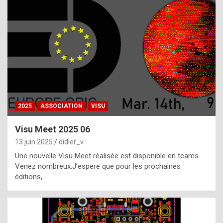
t
h
e
f
a
c
t
2025
ASSOCIATION
VISU
t
h
Visu Meet 2025 06
a
13 juin 2025
didier_v
t
Une nouvelle Visu Meet réalisée est disponible en teams.
t
Venez nombreux.J’espere que pour les prochaines
éditions,…
h
e
b