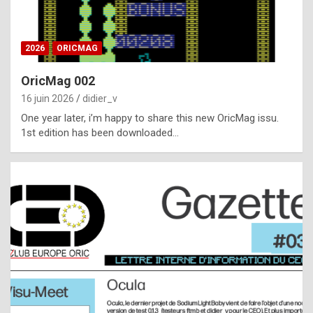
i
ff
2026
ORICMAG
i
c
OricMag 002
u
16 juin 2026
didier_v
l
One year later, i’m happy to share this new OricMag issu.
1st edition has been downloaded…
t
t
o
s
p
o
t
,
a