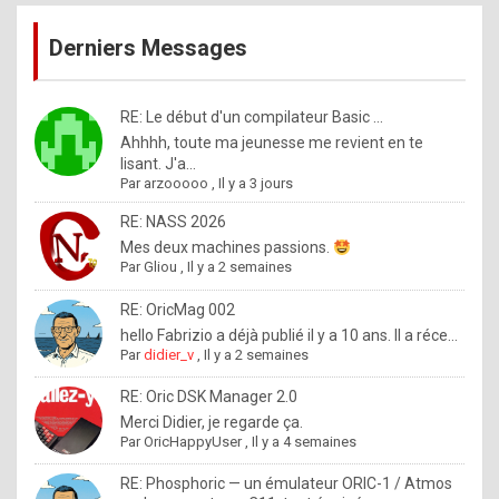
publications
9
Derniers Messages
5
%
m
RE: Le début d'un compilateur Basic ...
Ahhhh, toute ma jeunesse me revient en te
a
lisant. J'a...
d
Par
arzooooo
,
Il y a 3 jours
e
RE: NASS 2026
b
Mes deux machines passions.
Par
Gliou
,
Il y a 2 semaines
y
R
RE: OricMag 002
hello Fabrizio a déjà publié il y a 10 ans. Il a réce...
o
Par
didier_v
,
Il y a 2 semaines
l
RE: Oric DSK Manager 2.0
e
Merci Didier, je regarde ça.
x
Par
OricHappyUser
,
Il y a 4 semaines
.
RE: Phosphoric — un émulateur ORIC-1 / Atmos