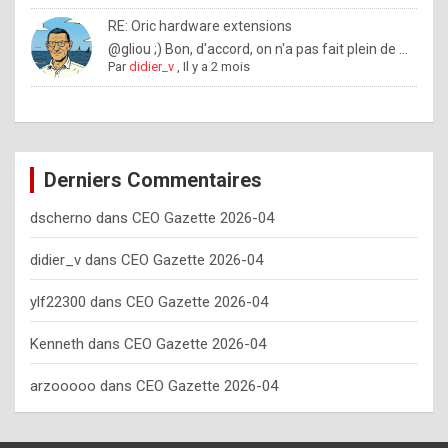
o
RE: Oric hardware extensions
w
@gliou ;) Bon, d'accord, on n'a pas fait plein de ...
Par
didier_v
,
Il y a 2 mois
o
f
t
e
Derniers Commentaires
n
dscherno
dans
CEO Gazette 2026-04
y
o
didier_v
dans
CEO Gazette 2026-04
u
ylf22300
dans
CEO Gazette 2026-04
s
h
Kenneth
dans
CEO Gazette 2026-04
o
arzooooo
dans
CEO Gazette 2026-04
u
l