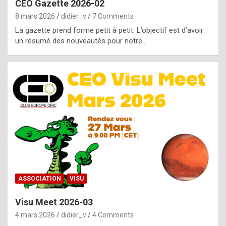
CEO Gazette 2026-02
g
8 mars 2026
didier_v
7 Comments
e
La gazette prend forme petit à petit. L’objectif est d’avoir
n
un résumé des nouveautés pour notre…
u
i
n
e
R
o
l
e
x
ASSOCIATION
VISU
r
Visu Meet 2026-03
e
4 mars 2026
didier_v
4 Comments
p