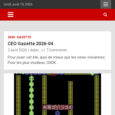
Skip
lundi, août 10, 2026
to
content
i
2026
GAZETTE
t
CEO Gazette 2026-04
r
2 août 2026
didier_v
7 Comments
e
Pour jouer cet été, quoi de mieux que les news oriciennes.
g
Pour les plus studieux, OSDK…
u
l
a
r
l
y
d