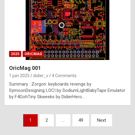
e
s
t
p
h
o
n
2025
ORICMAG
y
OricMag 001
R
1 juin 2025
didier_v
4 Comments
o
Summary : Zorgon: keyboards revenge by
l
SymoonDesigning LOCI by SodiumLightBabyTape Emulator
e
by F4GohTiny Skweeks by DidierHero…
x
a
Pagination
1
2
…
49
Next
r
des
e