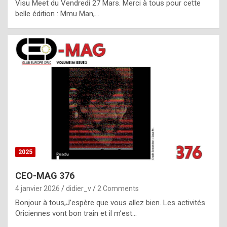
Visu Meet du Vendredi 27 Mars. Merci à tous pour cette
l
belle édition : Mmu Man,…
i
c
a
h
i
s
t
o
r
y
2025
s
CEO-MAG 376
p
4 janvier 2026
didier_v
2 Comments
e
Bonjour à tous,J’espère que vous allez bien. Les activités
c
Oriciennes vont bon train et il m’est…