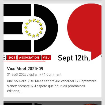
i
a
l
i
s
t
,
i
n
2025
ASSOCIATION
VISU
l
i
Visu Meet 2025-09
g
31 août 2025
didier_v
1 Comment
h
Une nouvelle Visu Meet est prévue vendredi 12 Septembre.
Venez nombreux.J’espere que pour les prochaines
t
éditions,…
o
f