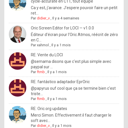
I
cycle-accurate en C11, tout équipé
Ca y est, j'avance. J'espere pouvoir faire un petit
f
ret...
y
Par
didier_v
,
Il y a 4 semaines
o
Oric Screen Editor for LOCI — v1.0.0
u
Éditeur d'écran pour l'Oric Atmos, réécrit de zéro
en C...
w
Par
xahmol
,
Il y a 1 mois
a
RE: Vente du LOCI
n
@semama disons que c'est plus simple avec
paypal sur ...
t
Par
ftmb
,
Il y a 1 mois
t
RE: fantástico adaptador EprOric
o
@papyrus ouf cool que ça se termine bien c'est
k
triste...
Par
ftmb
,
Il y a 1 mois
n
o
RE: Oric.org updates
Merci Simon. Effectivement il faut charger le
w
soft avec...
h
Par
didier_v
,
Il y a 1 mois