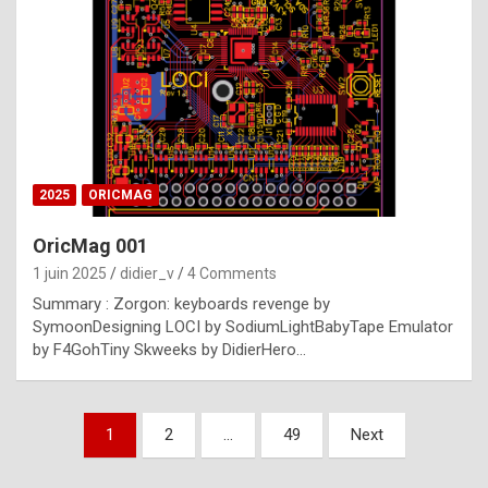
e
s
t
p
h
o
n
2025
ORICMAG
y
OricMag 001
R
1 juin 2025
didier_v
4 Comments
o
Summary : Zorgon: keyboards revenge by
l
SymoonDesigning LOCI by SodiumLightBabyTape Emulator
e
by F4GohTiny Skweeks by DidierHero…
x
a
Pagination
1
2
…
49
Next
r
des
e