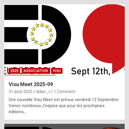
i
a
l
i
s
t
,
i
n
2025
ASSOCIATION
VISU
l
i
Visu Meet 2025-09
g
31 août 2025
didier_v
1 Comment
h
Une nouvelle Visu Meet est prévue vendredi 12 Septembre.
Venez nombreux.J’espere que pour les prochaines
t
éditions,…
o
f