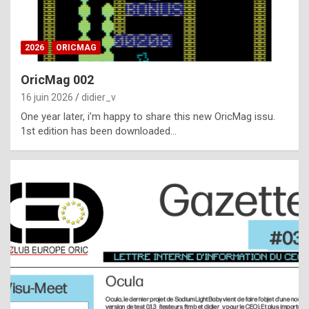
i
ff
2026
ORICMAG
i
c
OricMag 002
u
16 juin 2026
didier_v
l
One year later, i’m happy to share this new OricMag issu.
1st edition has been downloaded…
t
t
o
s
p
o
t
,
a