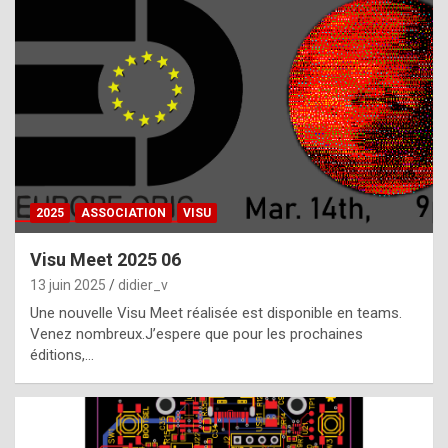
t
h
e
f
a
c
t
2025
ASSOCIATION
VISU
t
h
Visu Meet 2025 06
a
13 juin 2025
didier_v
t
Une nouvelle Visu Meet réalisée est disponible en teams.
t
Venez nombreux.J’espere que pour les prochaines
éditions,…
h
e
b