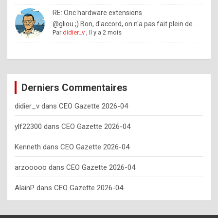
o
RE: Oric hardware extensions
w
@gliou ;) Bon, d'accord, on n'a pas fait plein de ...
Par
didier_v
,
Il y a 2 mois
o
f
t
e
Derniers Commentaires
n
didier_v
dans
CEO Gazette 2026-04
y
o
ylf22300
dans
CEO Gazette 2026-04
u
Kenneth
dans
CEO Gazette 2026-04
s
h
arzooooo
dans
CEO Gazette 2026-04
o
AlainP
dans
CEO Gazette 2026-04
u
l