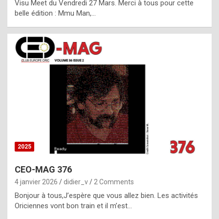
Visu Meet du Vendredi 27 Mars. Merci à tous pour cette
l
belle édition : Mmu Man,…
i
c
a
h
i
s
t
o
r
y
2025
s
CEO-MAG 376
p
4 janvier 2026
didier_v
2 Comments
e
Bonjour à tous,J’espère que vous allez bien. Les activités
c
Oriciennes vont bon train et il m’est…