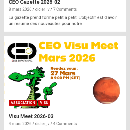
CEO Gazette 2026-02
g
8 mars 2026
didier_v
7 Comments
e
La gazette prend forme petit à petit. L’objectif est d’avoir
n
un résumé des nouveautés pour notre…
u
i
n
e
R
o
l
e
x
ASSOCIATION
VISU
r
Visu Meet 2026-03
e
4 mars 2026
didier_v
4 Comments
p