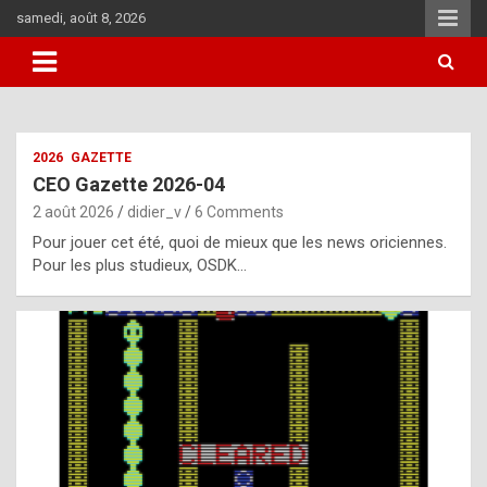
Skip
samedi, août 8, 2026
to
content
i
2026
GAZETTE
t
CEO Gazette 2026-04
r
2 août 2026
didier_v
6 Comments
e
Pour jouer cet été, quoi de mieux que les news oriciennes.
g
Pour les plus studieux, OSDK…
u
l
a
r
l
y
d