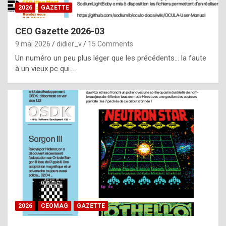
s
2026
GAZETTE
i
CEO Gazette 2026-03
d
9 mai 2026
didier_v
15 Comments
e
Un numéro un peu plus léger que les précédents… la faute
f
à un vieux pc qui…
r
o
m
m
a
y
b
e
b
2026
CEOMAG
GAZETTE
y
a