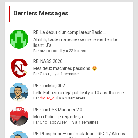
publications
9
Derniers Messages
5
%
m
RE: Le début d'un compilateur Basic ...
Ahhhh, toute ma jeunesse me revient en te
a
lisant. J'a...
d
Par
arzooooo
,
Il y a 22 heures
e
RE: NASS 2026
b
Mes deux machines passions.
Par
Gliou
,
Il y a 1 semaine
y
R
RE: OricMag 002
hello Fabrizio a déjà publié il y a 10 ans. Il a réce...
o
Par
didier_v
,
Il y a 2 semaines
l
RE: Oric DSK Manager 2.0
e
Merci Didier, je regarde ça.
x
Par
OricHappyUser
,
Il y a 4 semaines
.
RE: Phosphoric — un émulateur ORIC-1 / Atmos