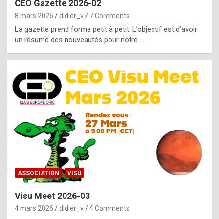
CEO Gazette 2026-02
g
8 mars 2026
didier_v
7 Comments
e
La gazette prend forme petit à petit. L’objectif est d’avoir
n
un résumé des nouveautés pour notre…
u
i
n
e
R
o
l
e
x
ASSOCIATION
VISU
r
Visu Meet 2026-03
e
4 mars 2026
didier_v
4 Comments
p