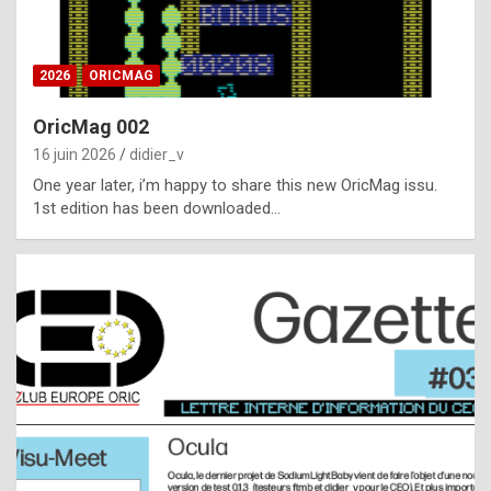
i
ff
2026
ORICMAG
i
c
OricMag 002
u
16 juin 2026
didier_v
l
One year later, i’m happy to share this new OricMag issu.
1st edition has been downloaded…
t
t
o
s
p
o
t
,
a