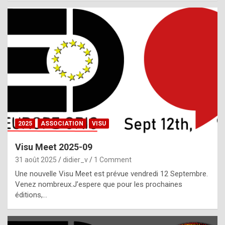
i
a
l
i
s
t
,
i
n
2025
ASSOCIATION
VISU
l
i
Visu Meet 2025-09
g
31 août 2025
didier_v
1 Comment
h
Une nouvelle Visu Meet est prévue vendredi 12 Septembre.
Venez nombreux.J’espere que pour les prochaines
t
éditions,…
o
f