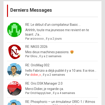
publications
9
Derniers Messages
5
%
m
RE: Le début d'un compilateur Basic ...
Ahhhh, toute ma jeunesse me revient en te
a
lisant. J'a...
d
Par
arzooooo
,
Il y a 2 jours
e
RE: NASS 2026
b
Mes deux machines passions.
Par
Gliou
,
Il y a 2 semaines
y
R
RE: OricMag 002
hello Fabrizio a déjà publié il y a 10 ans. Il a réce...
o
Par
didier_v
,
Il y a 2 semaines
l
RE: Oric DSK Manager 2.0
e
Merci Didier, je regarde ça.
x
Par
OricHappyUser
,
Il y a 4 semaines
.
RE: Phosphoric — un émulateur ORIC-1 / Atmos