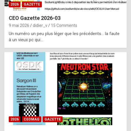
s
2026
GAZETTE
i
CEO Gazette 2026-03
d
9 mai 2026
didier_v
15 Comments
e
Un numéro un peu plus léger que les précédents… la faute
f
à un vieux pc qui…
r
o
m
m
a
y
b
e
b
2026
CEOMAG
GAZETTE
y
a