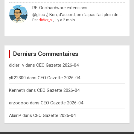
o
RE: Oric hardware extensions
w
@gliou ;) Bon, d'accord, on n'a pas fait plein de ...
Par
didier_v
,
Il y a 2 mois
o
f
t
e
Derniers Commentaires
n
didier_v
dans
CEO Gazette 2026-04
y
o
ylf22300
dans
CEO Gazette 2026-04
u
Kenneth
dans
CEO Gazette 2026-04
s
h
arzooooo
dans
CEO Gazette 2026-04
o
AlainP
dans
CEO Gazette 2026-04
u
l