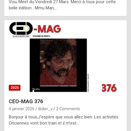
Visu Meet du Vendredi 27 Mars. Merci à tous pour cette
l
belle édition : Mmu Man,…
i
c
a
h
i
s
t
o
r
y
2025
s
CEO-MAG 376
p
4 janvier 2026
didier_v
2 Comments
e
Bonjour à tous,J’espère que vous allez bien. Les activités
c
Oriciennes vont bon train et il m’est…