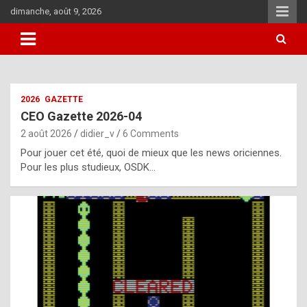
Skip
dimanche, août 9, 2026
to
content
i
2026
GAZETTE
t
CEO Gazette 2026-04
r
2 août 2026
didier_v
6 Comments
e
Pour jouer cet été, quoi de mieux que les news oriciennes.
g
Pour les plus studieux, OSDK…
u
l
a
r
l
y
d