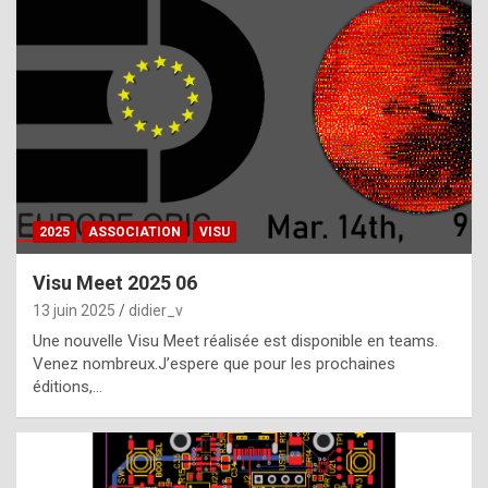
t
h
e
f
a
c
t
2025
ASSOCIATION
VISU
t
h
Visu Meet 2025 06
a
13 juin 2025
didier_v
t
Une nouvelle Visu Meet réalisée est disponible en teams.
t
Venez nombreux.J’espere que pour les prochaines
éditions,…
h
e
b