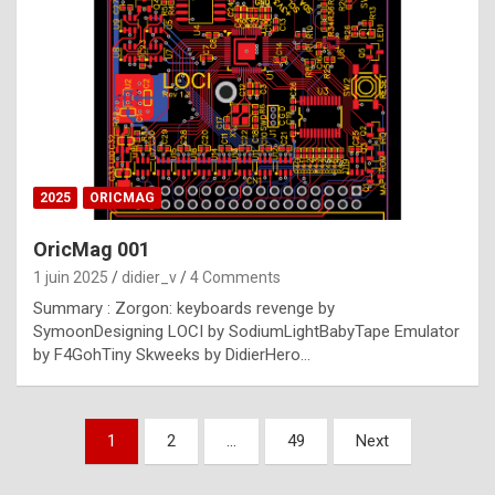
e
s
t
p
h
o
n
2025
ORICMAG
y
OricMag 001
R
1 juin 2025
didier_v
4 Comments
o
Summary : Zorgon: keyboards revenge by
l
SymoonDesigning LOCI by SodiumLightBabyTape Emulator
e
by F4GohTiny Skweeks by DidierHero…
x
a
Pagination
1
2
…
49
Next
r
des
e