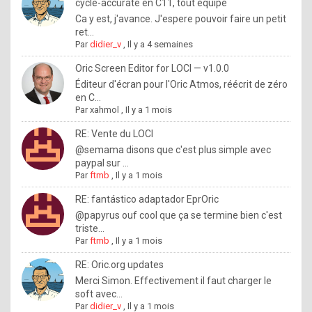
I
cycle-accurate en C11, tout équipé
Ca y est, j'avance. J'espere pouvoir faire un petit
f
ret...
y
Par
didier_v
,
Il y a 4 semaines
o
Oric Screen Editor for LOCI — v1.0.0
u
Éditeur d'écran pour l'Oric Atmos, réécrit de zéro
en C...
w
Par
xahmol
,
Il y a 1 mois
a
RE: Vente du LOCI
n
@semama disons que c'est plus simple avec
paypal sur ...
t
Par
ftmb
,
Il y a 1 mois
t
RE: fantástico adaptador EprOric
o
@papyrus ouf cool que ça se termine bien c'est
k
triste...
Par
ftmb
,
Il y a 1 mois
n
o
RE: Oric.org updates
Merci Simon. Effectivement il faut charger le
w
soft avec...
h
Par
didier_v
,
Il y a 1 mois