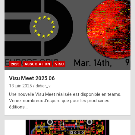
t
h
e
f
a
c
t
2025
ASSOCIATION
VISU
t
h
Visu Meet 2025 06
a
13 juin 2025
didier_v
t
Une nouvelle Visu Meet réalisée est disponible en teams.
t
Venez nombreux.J’espere que pour les prochaines
éditions,…
h
e
b