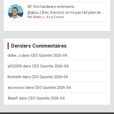
o
RE: Oric hardware extensions
w
@gliou ;) Bon, d'accord, on n'a pas fait plein de ...
Par
didier_v
,
Il y a 2 mois
o
f
t
e
Derniers Commentaires
n
didier_v
dans
CEO Gazette 2026-04
y
o
ylf22300
dans
CEO Gazette 2026-04
u
Kenneth
dans
CEO Gazette 2026-04
s
h
arzooooo
dans
CEO Gazette 2026-04
o
AlainP
dans
CEO Gazette 2026-04
u
l