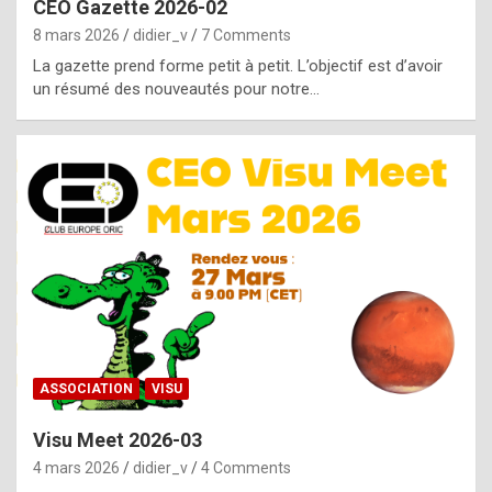
CEO Gazette 2026-02
g
8 mars 2026
didier_v
7 Comments
e
La gazette prend forme petit à petit. L’objectif est d’avoir
n
un résumé des nouveautés pour notre…
u
i
n
e
R
o
l
e
x
ASSOCIATION
VISU
r
Visu Meet 2026-03
e
4 mars 2026
didier_v
4 Comments
p