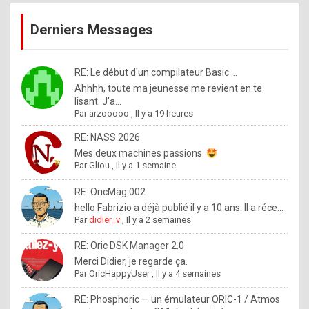
publications
9
Derniers Messages
5
%
m
RE: Le début d'un compilateur Basic ...
Ahhhh, toute ma jeunesse me revient en te
a
lisant. J'a...
d
Par
arzooooo
,
Il y a 19 heures
e
RE: NASS 2026
b
Mes deux machines passions.
Par
Gliou
,
Il y a 1 semaine
y
R
RE: OricMag 002
hello Fabrizio a déjà publié il y a 10 ans. Il a réce...
o
Par
didier_v
,
Il y a 2 semaines
l
RE: Oric DSK Manager 2.0
e
Merci Didier, je regarde ça.
x
Par
OricHappyUser
,
Il y a 4 semaines
.
RE: Phosphoric — un émulateur ORIC-1 / Atmos