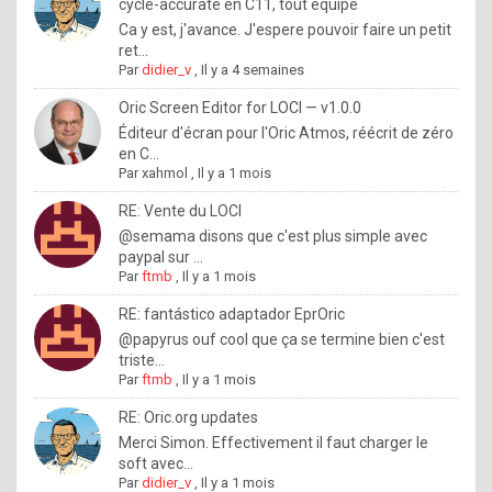
I
cycle-accurate en C11, tout équipé
Ca y est, j'avance. J'espere pouvoir faire un petit
f
ret...
y
Par
didier_v
,
Il y a 4 semaines
o
Oric Screen Editor for LOCI — v1.0.0
u
Éditeur d'écran pour l'Oric Atmos, réécrit de zéro
en C...
w
Par
xahmol
,
Il y a 1 mois
a
RE: Vente du LOCI
n
@semama disons que c'est plus simple avec
paypal sur ...
t
Par
ftmb
,
Il y a 1 mois
t
RE: fantástico adaptador EprOric
o
@papyrus ouf cool que ça se termine bien c'est
k
triste...
Par
ftmb
,
Il y a 1 mois
n
o
RE: Oric.org updates
Merci Simon. Effectivement il faut charger le
w
soft avec...
h
Par
didier_v
,
Il y a 1 mois