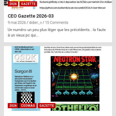
s
2026
GAZETTE
i
CEO Gazette 2026-03
d
9 mai 2026
didier_v
15 Comments
e
Un numéro un peu plus léger que les précédents… la faute
f
à un vieux pc qui…
r
o
m
m
a
y
b
e
b
2026
CEOMAG
GAZETTE
y
a