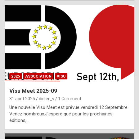
i
a
l
i
s
t
,
i
n
2025
ASSOCIATION
VISU
l
i
Visu Meet 2025-09
g
31 août 2025
didier_v
1 Comment
h
Une nouvelle Visu Meet est prévue vendredi 12 Septembre.
Venez nombreux.J’espere que pour les prochaines
t
éditions,…
o
f