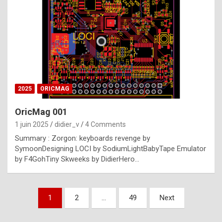
e
s
t
p
h
o
n
2025
ORICMAG
y
OricMag 001
R
1 juin 2025
didier_v
4 Comments
o
Summary : Zorgon: keyboards revenge by
l
SymoonDesigning LOCI by SodiumLightBabyTape Emulator
e
by F4GohTiny Skweeks by DidierHero…
x
a
Pagination
1
2
…
49
Next
r
des
e