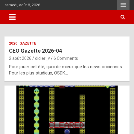
Skip
samedi, août 8, 2026
to
content
i
2026
GAZETTE
t
CEO Gazette 2026-04
r
2 août 2026
didier_v
6 Comments
e
Pour jouer cet été, quoi de mieux que les news oriciennes.
g
Pour les plus studieux, OSDK…
u
l
a
r
l
y
d