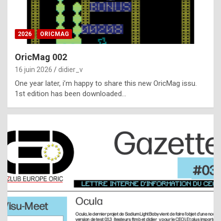
i
ff
2026
ORICMAG
i
c
OricMag 002
u
16 juin 2026
didier_v
l
One year later, i’m happy to share this new OricMag issu.
1st edition has been downloaded…
t
t
o
s
p
o
t
,
a