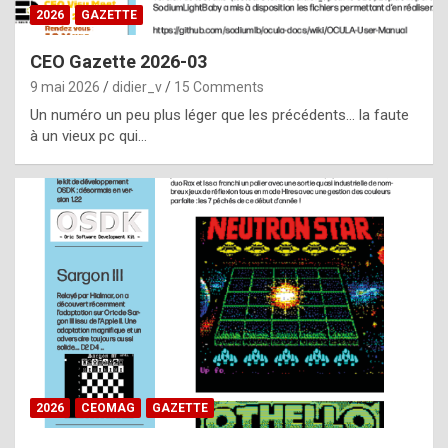
s
2026
GAZETTE
i
CEO Gazette 2026-03
d
9 mai 2026
didier_v
15 Comments
e
Un numéro un peu plus léger que les précédents… la faute
f
à un vieux pc qui…
r
o
m
m
a
y
b
e
b
2026
CEOMAG
GAZETTE
y
a