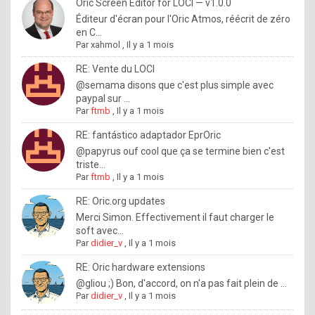
I
Oric Screen Editor for LOCI — v1.0.0
Éditeur d'écran pour l'Oric Atmos, réécrit de zéro
f
en C...
y
Par
xahmol
,
Il y a 1 mois
o
RE: Vente du LOCI
u
@semama disons que c'est plus simple avec
paypal sur ...
w
Par
ftmb
,
Il y a 1 mois
a
RE: fantástico adaptador EprOric
n
@papyrus ouf cool que ça se termine bien c'est
triste...
t
Par
ftmb
,
Il y a 1 mois
t
RE: Oric.org updates
o
Merci Simon. Effectivement il faut charger le
k
soft avec...
Par
didier_v
,
Il y a 1 mois
n
o
RE: Oric hardware extensions
@gliou ;) Bon, d'accord, on n'a pas fait plein de ...
w
Par
didier_v
,
Il y a 1 mois
h