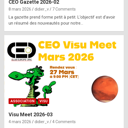
CEO Gazette 2026-02
g
8 mars 2026
didier_v
7 Comments
e
La gazette prend forme petit à petit. L’objectif est d’avoir
n
un résumé des nouveautés pour notre…
u
i
n
e
R
o
l
e
x
ASSOCIATION
VISU
r
Visu Meet 2026-03
e
4 mars 2026
didier_v
4 Comments
p