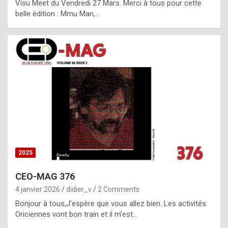
Visu Meet du Vendredi 27 Mars. Merci à tous pour cette
l
belle édition : Mmu Man,…
i
c
a
h
i
s
t
o
r
y
2025
s
CEO-MAG 376
p
4 janvier 2026
didier_v
2 Comments
e
Bonjour à tous,J’espère que vous allez bien. Les activités
c
Oriciennes vont bon train et il m’est…