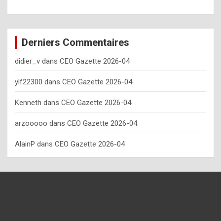
o
w
o
Derniers Commentaires
f
didier_v
dans
CEO Gazette 2026-04
t
e
ylf22300
dans
CEO Gazette 2026-04
n
Kenneth
dans
CEO Gazette 2026-04
y
arzooooo
dans
CEO Gazette 2026-04
o
u
AlainP
dans
CEO Gazette 2026-04
s
h
o
u
l