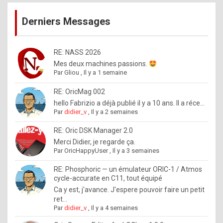
publications
9
Derniers Messages
5
%
m
RE: NASS 2026
Mes deux machines passions.
a
Par
Gliou
,
Il y a 1 semaine
d
RE: OricMag 002
e
hello Fabrizio a déjà publié il y a 10 ans. Il a réce...
b
Par
didier_v
,
Il y a 2 semaines
y
RE: Oric DSK Manager 2.0
R
Merci Didier, je regarde ça.
Par
OricHappyUser
,
Il y a 3 semaines
o
l
RE: Phosphoric — un émulateur ORIC-1 / Atmos
cycle-accurate en C11, tout équipé
e
Ca y est, j'avance. J'espere pouvoir faire un petit
x
ret...
Par
didier_v
,
Il y a 4 semaines
.