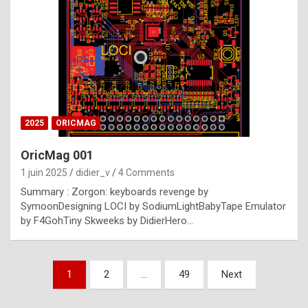
e
s
t
p
h
o
n
2025
ORICMAG
y
OricMag 001
R
1 juin 2025
didier_v
4 Comments
o
Summary : Zorgon: keyboards revenge by
l
SymoonDesigning LOCI by SodiumLightBabyTape Emulator
e
by F4GohTiny Skweeks by DidierHero…
x
a
Pagination
1
2
…
49
Next
r
des
e