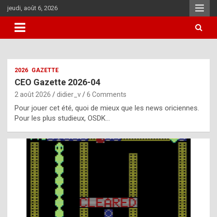
Skip
jeudi, août 6, 2026
to
content
i
2026
GAZETTE
t
CEO Gazette 2026-04
r
2 août 2026
didier_v
6 Comments
e
Pour jouer cet été, quoi de mieux que les news oriciennes.
g
Pour les plus studieux, OSDK…
u
l
a
r
l
y
d