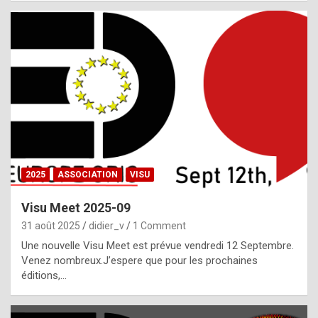
i
a
l
i
s
t
,
i
n
2025
ASSOCIATION
VISU
l
i
Visu Meet 2025-09
g
31 août 2025
didier_v
1 Comment
h
Une nouvelle Visu Meet est prévue vendredi 12 Septembre.
Venez nombreux.J’espere que pour les prochaines
t
éditions,…
o
f