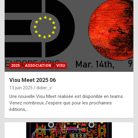
t
h
e
f
a
c
t
2025
ASSOCIATION
VISU
t
h
Visu Meet 2025 06
a
13 juin 2025
didier_v
t
Une nouvelle Visu Meet réalisée est disponible en teams.
t
Venez nombreux.J’espere que pour les prochaines
éditions,…
h
e
b