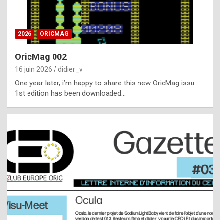
i
ff
2026
ORICMAG
i
c
OricMag 002
u
16 juin 2026
didier_v
l
One year later, i’m happy to share this new OricMag issu.
1st edition has been downloaded…
t
t
o
s
p
o
t
,
a